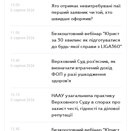
15.00
Хто отримає невитребувані паї:
6 серпня 2026
перший заявник чи той, хто
швидше оформив?
11.00
Безкоштовний вебінар "Юрист
6 серпня 2026
за 30 хвилин: як підготуватися
до будь-якої справи з LIGA360"
10.40
Верховний Суд роз'яснив, як
6 серпня 2026
визначати втрачений дохід
ФОП у разі ушкодження
здоров'я
16.15
НААУ узагальнила практику
5 серпня 2026
Верховного Суду в спорах про
захист честі, гідності та ділової
репутації
12.45
Безкоштовний вебінар "Юрист