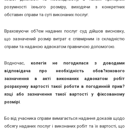
розумності їхнього розміру, виходячи з конкретних
обставин справи та суті виконаних послуг.
Враховуючи об?єм наданих послуг суд дійшов висновку,
що зазначений розмір витрат є співмірним із складністю
справи та наданою адвокатом правничою допомогою.
Водночас,
колегія не погодилася з доводами
відповідача про необхідність обов?язкового
зазначення в акті виконаних адвокатом робіт
розрахунку вартості такої роботи в погодинній прив?
язці або зазначення такої вартості у фіксованому
розмірі
.
Бо від учасника справи вимагається надання доказів щодо
обсягу наданих послуг і виконаних робіт та їх вартості, що