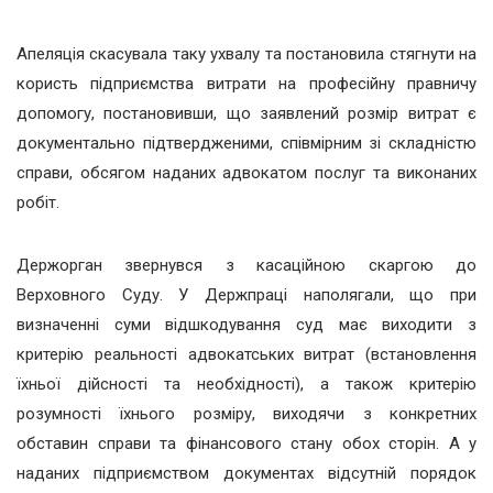
Апеляція скасувала таку ухвалу та постановила стягнути на
користь підприємства витрати на професійну правничу
допомогу, постановивши, що заявлений розмір витрат є
документально підтвердженими, співмірним зі складністю
справи, обсягом наданих адвокатом послуг та виконаних
робіт.
Держорган звернувся з касаційною скаргою до
Верховного Суду. У Держпраці наполягали, що при
визначенні суми відшкодування суд має виходити з
критерію реальності адвокатських витрат (встановлення
їхньої дійсності та необхідності), а також критерію
розумності їхнього розміру, виходячи з конкретних
обставин справи та фінансового стану обох сторін. А у
наданих підприємством документах відсутній порядок