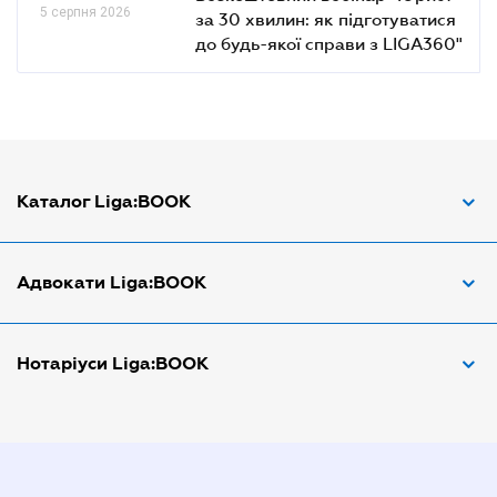
5 серпня 2026
за 30 хвилин: як підготуватися
до будь-якої справи з LIGA360"
Каталог Liga:BOOK
Адвокат з трудових спорів
Адвокати Liga:BOOK
Адвокат по ДТП
Апостіль документів
Адвокати Вінниці
Нотаріуси Liga:BOOK
Арбітражний керуючий
Адвокати Дніпра
Аудитор
Адвокати Донецка
Нотариуси Дніпра
Витяг з ЄДР
Адвокати Запоріжжя
Нотариуси Києва
Державна реєстрація
Адвокати Києва
Нотаріуси Донецка