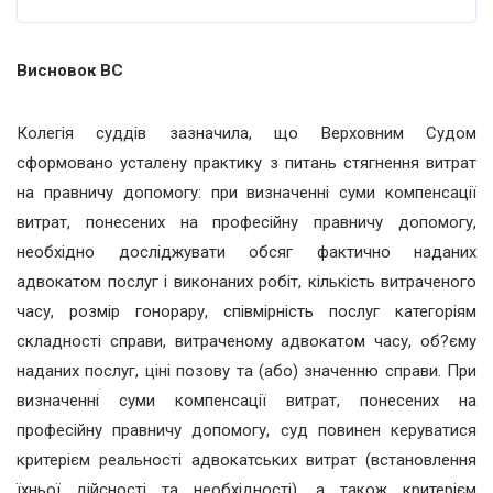
Висновок ВС
Колегія суддів зазначила, що Верховним Судом
сформовано усталену практику з питань стягнення витрат
на правничу допомогу: при визначенні суми компенсації
витрат, понесених на професійну правничу допомогу,
необхідно досліджувати обсяг фактично наданих
адвокатом послуг і виконаних робіт, кількість витраченого
часу, розмір гонорару, співмірність послуг категоріям
складності справи, витраченому адвокатом часу, об?єму
наданих послуг, ціні позову та (або) значенню справи. При
визначенні суми компенсації витрат, понесених на
професійну правничу допомогу, суд повинен керуватися
критерієм реальності адвокатських витрат (встановлення
їхньої дійсності та необхідності), а також критерієм