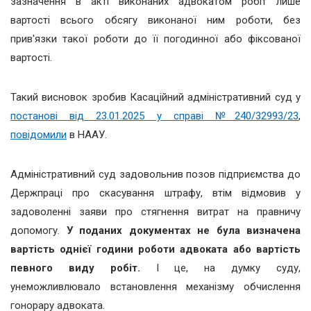
зазначення в акті виконаних адвокатом робіт лише
вартості всього обсягу виконаної ним роботи, без
прив'язки такої роботи до її погодинної або фіксованої
вартості.
Такий висновок зробив Касаційний адміністративний суд у
постанові від 23.01.2025 у справі №240/32993/23
,
повідомили
в НААУ.
Адміністративний суд задовольнив позов підприємства до
Держпраці про скасування штрафу, втім відмовив у
задоволенні заяви про стягнення витрат на правничу
допомогу.
У поданих документах не була визначена
вартість однієї години роботи адвоката або вартість
певного виду робіт.
І це, на думку суду,
унеможливлювало встановлення механізму обчислення
гонорару адвоката.