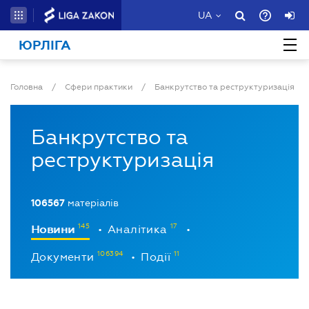
UA
ЮРЛІГА
Головна
/
Сфери практики
/
Банкрутство та реструктуризація
Банкрутство та
реструктуризація
106567
матеріалів
Новини
Аналітика
•
•
Документи
Події
•