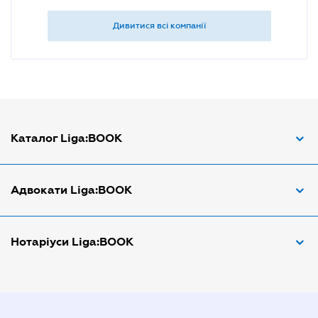
Дивитися всі компанії
Каталог Liga:BOOK
Адвокат з трудових спорів
Адвокати Liga:BOOK
Адвокат по ДТП
Апостіль документів
Адвокати Вінниці
Нотаріуси Liga:BOOK
Арбітражний керуючий
Адвокати Дніпра
Аудитор
Адвокати Донецка
Нотариуси Дніпра
Витяг з ЄДР
Адвокати Запоріжжя
Нотариуси Києва