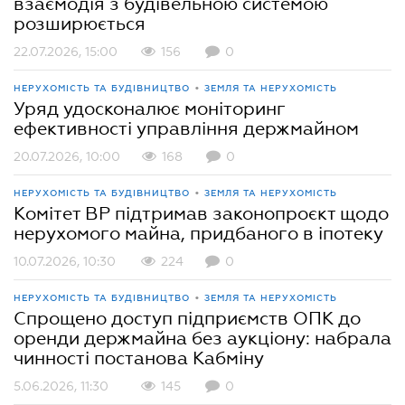
взаємодія з будівельною системою
розширюється
22.07.2026, 15:00
156
0
•
НЕРУХОМІСТЬ ТА БУДІВНИЦТВО
ЗЕМЛЯ ТА НЕРУХОМІСТЬ
Уряд удосконалює моніторинг
ефективності управління держмайном
20.07.2026, 10:00
168
0
•
НЕРУХОМІСТЬ ТА БУДІВНИЦТВО
ЗЕМЛЯ ТА НЕРУХОМІСТЬ
Комітет ВР підтримав законопроєкт щодо
нерухомого майна, придбаного в іпотеку
10.07.2026, 10:30
224
0
•
НЕРУХОМІСТЬ ТА БУДІВНИЦТВО
ЗЕМЛЯ ТА НЕРУХОМІСТЬ
Спрощено доступ підприємств ОПК до
оренди держмайна без аукціону: набрала
чинності постанова Кабміну
5.06.2026, 11:30
145
0