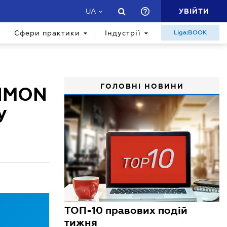
УВІЙТИ
UA
Сфери практики
Індустрії
Liga:BOOK
ГОЛОВНІ НОВИНИ
INMON
у
ТОП-10 правових подій
тижня