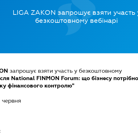
LIGA ZAKON запрошує взяти участь 
безкоштовному вебінарі
запрошує взяти участь у безкоштовному
KON
ісля National FINMON Forum: що бізнесу потрібн
іку фінансового контролю"
 червня
: