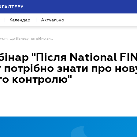
ХГАЛТЕРУ
Календар
Актуально
Безкоштовний вебінар "Після National FINMON Forum: що бізнесу потрібно знати про нову логіку фінансового контролю"
інар "Після National F
 потрібно знати про нов
го контролю"