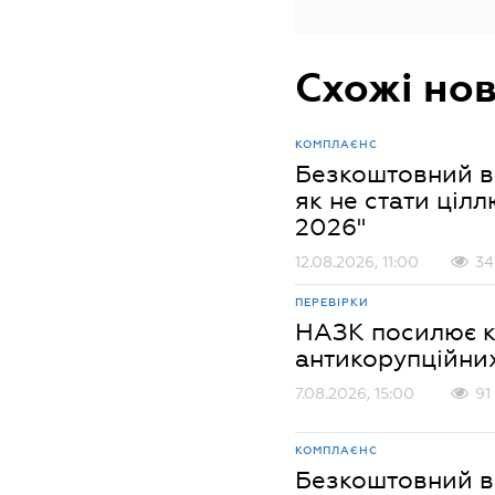
Схожі но
КОМПЛАЄНС
Безкоштовний ве
як не стати цілл
2026"
12.08.2026, 11:00
34
ПЕРЕВІРКИ
НАЗК посилює к
антикорупційни
7.08.2026, 15:00
91
КОМПЛАЄНС
Безкоштовний ве