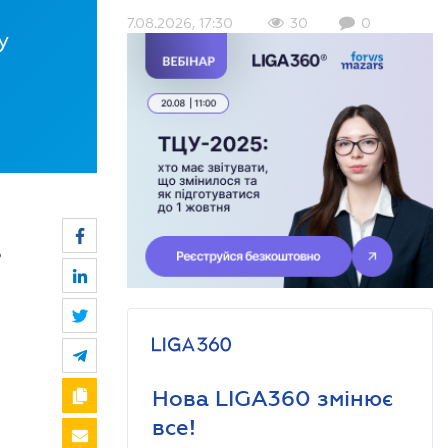
7.08.2026, 17:30
30
0
у
о
Нова LIGA360 змінює
все!