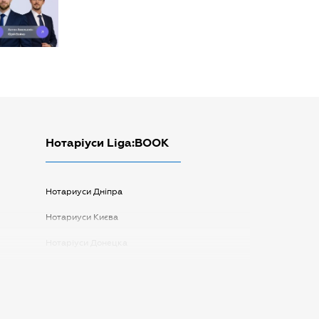
Нотаріуси Liga:BOOK
Нотариуси Дніпра
Нотариуси Києва
Нотаріуси Донецка
Нотаріуси Запоріжжя
Нотаріуси Одеси