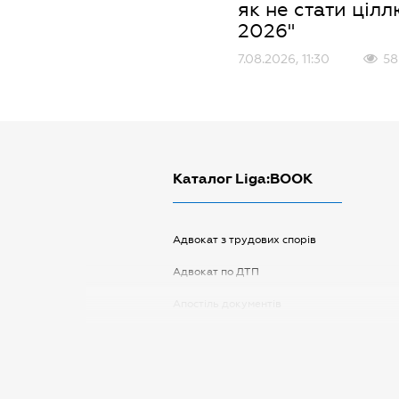
як не стати цілл
2026"
7.08.2026, 11:30
58
Каталог Liga:BOOK
Адвокат з трудових спорів
Адвокат по ДТП
Апостіль документів
Арбітражний керуючий
Аудитор