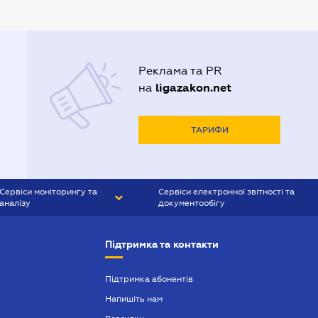
Адвокати Луцька
Адвокати Львова
Адвокати Одеси
Реклама та PR
Адвокати Полтави
ligazakon.net
на
Адвокати Харькова
Адвокаты Кривого Рогу
ТАРИФИ
Сервіси моніторингу та
Сервіси електронної звітності та
аналізу
документообігу
CONTR AGENT
Liga:REPORT
Підтримка та контакти
SMS-МАЯК
VERDICTUM
Підтримка абонентів
Напишіть нам
SEMANTRUM