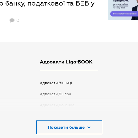
ю банку, податкової та БЕБ у
0
Адвокати Liga:BOOK
Адвокати Вінниці
Адвокати Дніпра
Адвокати Донецка
Адвокати Запоріжжя
Показати більше
Адвокати Києва