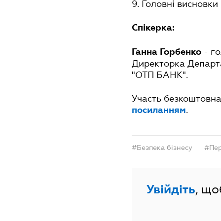
9. Головні висновки
Спікерка:
- г
Ганна Горбенко
Директорка Департа
"ОТП БАНК".
Участь безкоштовна 
.
посиланням
#Безпека бізнесу
#Пер
Увійдіть
, щ