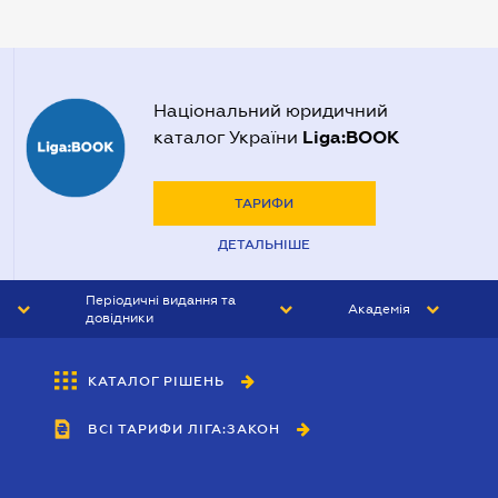
Нотаріуси Полтави
Нотаріуси Харкова
Нотаріуси Херсона
Національний юридичний
Liga:BOOK
каталог України
ТАРИФИ
ДЕТАЛЬНІШЕ
Періодичні видання та
Академія
довідники
ЮРИСТ&ЗАКОН
АКАДЕМІЯ ЛІГА:ЗАКОН
КАТАЛОГ РІШЕНЬ
БУХГАЛТЕР&ЗАКОН
ВСІ ТАРИФИ ЛІГА:ЗАКОН
ВІСНИК МСФЗ
ІНТЕРБУХ