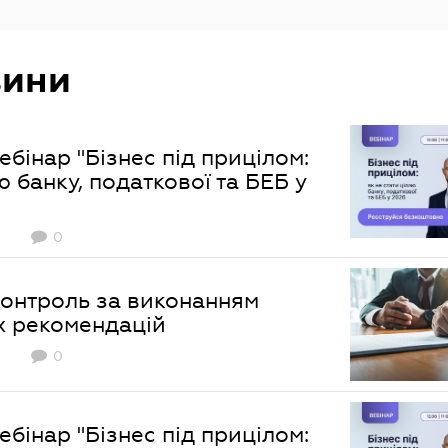
вини
бінар "Бізнес під прицілом:
ю банку, податкової та БЕБ у
0
онтроль за виконанням
х рекомендацій
0
бінар "Бізнес під прицілом: