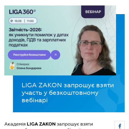
LIGA ZAKON запрошує взяти
участь у безкоштовному
вебінарі
LIGA ZAKON
Академія
запрошує взяти