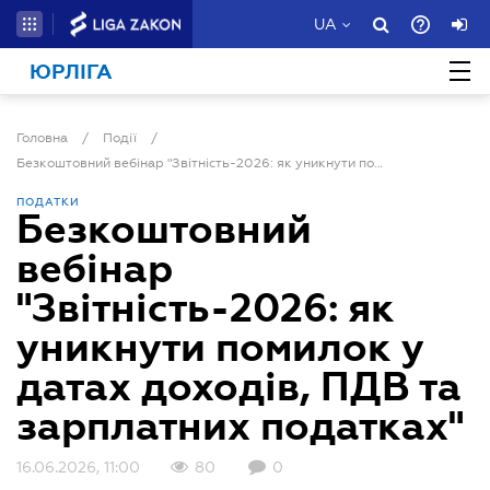
UA
ЮРЛІГА
Головна
/
Події
/
Безкоштовний вебінар "Звітність-2026: як уникнути помилок у датах доходів, ПДВ та зарплатних податках"
ПОДАТКИ
Безкоштовний
вебінар
"Звітність-2026: як
уникнути помилок у
датах доходів, ПДВ та
зарплатних податках"
16.06.2026, 11:00
80
0