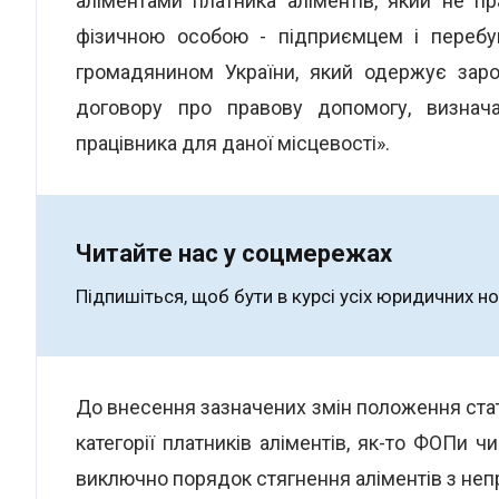
аліментами платника аліментів, який не п
фізичною особою - підприємцем і перебу
громадянином України, який одержує заро
договору про правову допомогу, визнача
працівника для даної місцевості».
Читайте нас у соцмережах
Підпишіться, щоб бути в курсі усіх юридичних н
До внесення зазначених змін положення статт
категорії платників аліментів, як-то ФОПи 
виключно порядок стягнення аліментів з неп