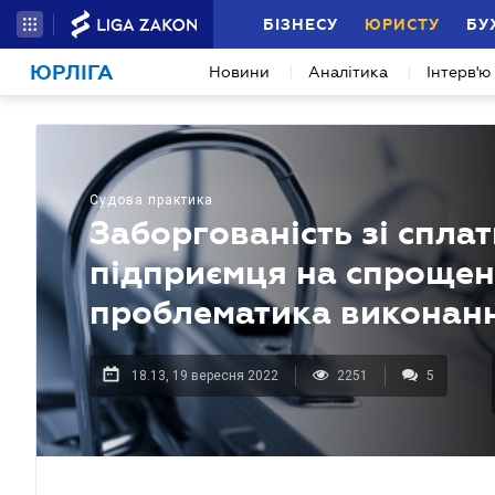
БІЗНЕСУ
ЮРИСТУ
БУ
ЮРЛІГА
Новини
Аналітика
Інтерв'ю
Судова практика
Заборгованість зі сплат
підприємця на спрощені
проблематика виконанн
18.13, 19 вересня 2022
2251
5