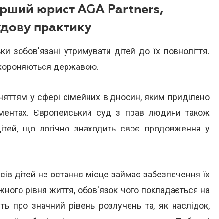
арший юрист AGA Partners,
удову практику
и зобов'язані утримувати дітей до їх повноліття.
 охороняються державою.
няттям у сфері сімейних відносин, яким приділено
ументах. Європейський суд з прав людини також
 дітей, що логічно знаходить своє продовження у
есів дітей не останнє місце займає забезпечення їх
ного рівня життя, обов'язок чого покладається на
ить про значний рівень розлучень та, як наслідок,