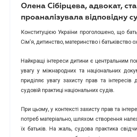
Олена Сібірцева, адвокат, ст
проаналізувала відповідну с
Конституцією України проголошено, що батьк
Сім'я, дитинство, материнство і батьківство
Найкращі інтереси дитини є центральним по
увагу у міжнародних та національних док
приділяє увагу захисту прав та інтересів
судовій практиці національних судів.
При цьому, у контексті захисту прав та інтер
потреб матеріально, шляхом створення належ
їх батьків. На жаль, судова практика свідч