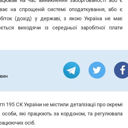
рацював на час виникнення заборгованості або є
ває на спрощеній системі оподаткування, або є
біток (дохід) у державі, з якою Україна не має
ється виходячи із середньої заробітної плати
овин
і 195 СК України не містили деталізації про окремі
чи особи, які працюють за кордоном, та регулювала
рацюючих осіб.