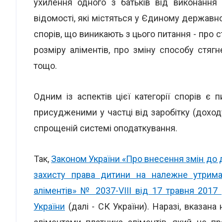
ухилення одного з батьків від виконання 
відомості, які містяться у Єдиному державно
спорів, що виникають з цього питання - про 
розміру аліментів, про зміну способу стягн
тощо.
Одним із аспектів цієї категорії спорів є 
присудженими у частці від заробітку (доход
спрощеній системі оподаткування.
Так,
Законом України «Про внесення змін до 
захисту права дитини на належне утрим
аліментів» № 2037-VIII від 17 травня 2017
України
(далі - СК України). Наразі, вказана