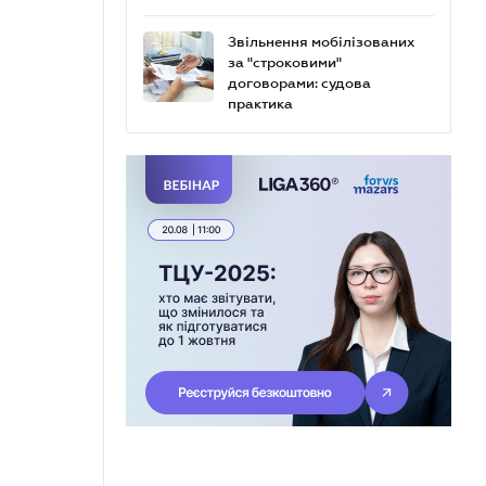
Звільнення мобілізованих
за "строковими"
договорами: судова
практика