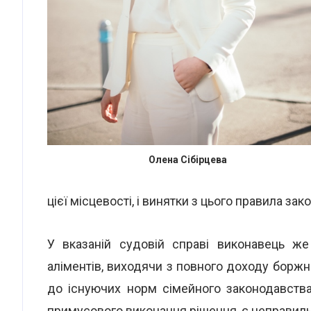
Олена Сібірцева
цієї місцевості, і винятки з цього правила зако
У вказаній судовій справі виконавець же
аліментів, виходячи з повного доходу боржн
до існуючих норм сімейного законодавства
примусового виконання рішення, є неправил