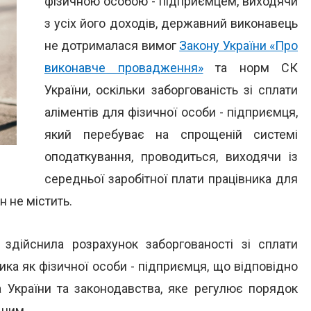
фізичною особою - підприємцем, виходячи
з усіх його доходів, державний виконавець
не дотрималася вимог
Закону України «Про
виконавче провадження»
та норм СК
України, оскільки заборгованість зі сплати
аліментів для фізичної особи - підприємця,
який перебуває на спрощеній системі
оподаткування, проводиться, виходячи із
середньої заробітної плати працівника для
н не містить.
 здійснила розрахунок заборгованості зі сплати
ика як фізичної особи - підприємця, що відповідно
 України та законодавства, яке регулює порядок
ьним.