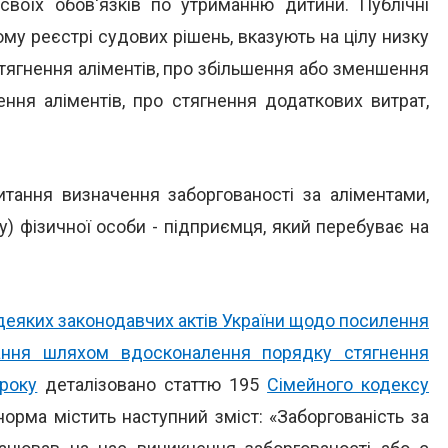
своїх обов'язків по утриманню дитини. Публічні
му реєстрі судових рішень, вказують на цілу низку
стягнення аліментів, про збільшення або зменшення
ення аліментів, про стягнення додаткових витрат,
питання визначення заборгованості за аліментами,
у) фізичної особи - підприємця, який перебуває на
деяких законодавчих актів України щодо посилення
ання шляхом вдосконалення порядку стягнення
 року
деталізовано статтю 195
Сімейного кодексу
 норма містить наступний зміст: «Заборгованість за