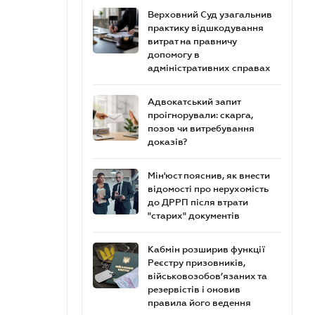
Верховний Суд узагальнив
практику відшкодування
витрат на правничу
допомогу в
адміністративних справах
Адвокатський запит
проігнорували: скарга,
позов чи витребування
доказів?
Мін'юст пояснив, як внести
відомості про нерухомість
до ДРРП після втрати
"старих" документів
Кабмін розширив функції
Реєстру призовників,
військовозобов’язаних та
резервістів і оновив
правила його ведення