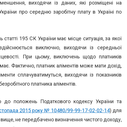
зменшення, виходячи із даних, які розміщені на
 України про середню заробітну плату в Україні по
статті 195 СК України має місце ситуація, за якої
 здійснюється виключно, виходячи із середньої
ісцевості. При цьому, виключень щодо платників
емає. Фактично, платник аліментів може мати дохід,
іменти сплачуватимуться, виходячи із показників
безробітного платника аліментів.
о до положень Податкового кодексу України та
истопада 2015 року № 10480/99-99-17-02-02-14
) для
я вище, не передбачено визначення чистого доходу,