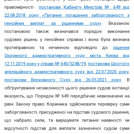
правомірності
постанови Кабінету Міністрів № 649 від
22.08.2018 року «Питання погашення заборгованості з
пенсійних виплат за рішеннями суду»
. Вказаною
постановою також визначався порядок виконання
судових рішень у пенсійних справах і вона була визнана
протиправною та нечинною відповідно до:
рішення
Окружного адміністративного суду міста Києва від
12.11.2019 року у справі № 640/5248/19
,
постанови Шостого
апеляційного адміністративного суду від 22.07.2020 року
,
постанови Верховного Суду від 26.05.2021 року
. В
обґрунтування незаконності цього рішення судові інстанції
вказують, що Порядок № 649 передбачає невизначене на
рівні Закону право боржника здійснювати перевірку суми
заборгованості, присудженої на підставі судового рішення,
що набрало сили, та вирішувати питання наявності чи
відсутності підстав для виплати зазначеної судом суми