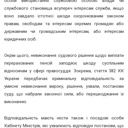
особи використання службовою особою влади чи
службового становища всупереч інтересам служби, якщо
воно завдало істотної шкоди охоронюваним законом
правам, свободам та інтересам окремих громадян або
державним чи громадським інтересам, або інтересам
юридичних осіб.
Окрім цього, невиконання судового рішення щодо виплати
перерахованих пенсій заподіює шкоду суспільним
відносинам у сфері правосуддя. Зокрема, стаття 382 КК
України передбачає кримінальну відповідальність за
умисне невиконання вироку, рішення, ухвали, постанови
суду, що набрали законної сили, або перешкоджання їх
виконанню.
Відповідальність мають нести також і посадові особи
Кабінету Міністрів, які ухвалюють відповідні постанови, що