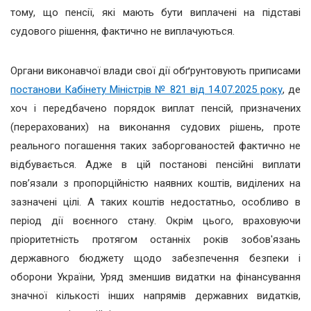
тому, що пенсії, які мають бути виплачені на підставі
судового рішення, фактично не виплачуються.
Органи виконавчої влади свої дії обґрунтовують приписами
постанови Кабінету Міністрів № 821 від 14.07.2025 року
, де
хоч і передбачено порядок виплат пенсій, призначених
(перерахованих) на виконання судових рішень, проте
реального погашення таких заборгованостей фактично не
відбувається. Адже в цій постанові пенсійні виплати
пов’язали з пропорційністю наявних коштів, виділених на
зазначені цілі. А таких коштів недостатньо, особливо в
період дії воєнного стану. Окрім цього, враховуючи
пріоритетність протягом останніх років зобов'язань
державного бюджету щодо забезпечення безпеки і
оборони України, Уряд зменшив видатки на фінансування
значної кількості інших напрямів державних видатків,