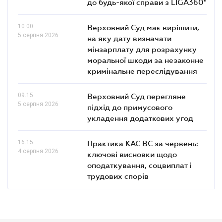
до будь-якої справи з LIGA360"
10.00
Верховний Суд має вирішити,
5 серпня 2026
на яку дату визначати
мінзарплату для розрахунку
моральної шкоди за незаконне
кримінальне переслідування
09.15
Верховний Суд перегляне
5 серпня 2026
підхід до примусового
укладення додаткових угод
16.15
Практика КАС ВС за червень:
4 серпня 2026
ключові висновки щодо
оподаткування, соцвиплат і
трудових спорів