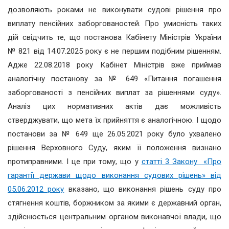
дозволяють роками не виконувати судові рішення про
виплату пенсійних заборгованостей. Про умисність таких
дій свідчить те, що постанова Кабінету Міністрів України
№ 821 від 14.07.2025 року є не першим подібним рішенням.
Адже 22.08.2018 року Кабінет Міністрів вже приймав
аналогічну постанову за № 649 «Питання погашення
заборгованості з пенсійних виплат за рішеннями суду».
Аналіз цих нормативних актів дає можливість
стверджувати, що мета їх прийняття є аналогічною. І щодо
постанови за № 649 ще 26.05.2021 року було ухвалено
рішення Верховного Суду, яким її положення визнано
протиправними. І це при тому, що у
статті 3 Закону «Про
гарантії держави щодо виконання судових рішень» від
05.06.2012 року
вказано, що виконання рішень суду про
стягнення коштів, боржником за якими є державний орган,
здійснюється центральним органом виконавчої влади, що