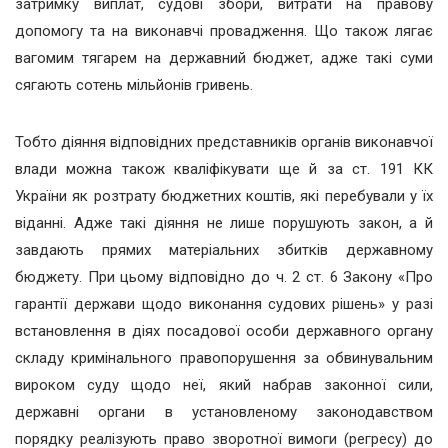
затримку виплат, судові збори, витрати на правову
допомогу та на виконавчі провадження. Що також лягає
вагомим тягарем на державний бюджет, адже такі суми
сягають сотень мільйонів гривень.
Тобто діяння відповідних представників органів виконавчої
влади можна також кваліфікувати ще й за ст. 191 КК
України як розтрату бюджетних коштів, які перебували у їх
віданні. Адже такі діяння не лише порушують закон, а й
завдають прямих матеріальних збитків державному
бюджету. При цьому відповідно до ч. 2 ст. 6 Закону «Про
гарантії держави щодо виконання судових рішень» у разі
встановлення в діях посадової особи державного органу
складу кримінального правопорушення за обвинувальним
вироком суду щодо неї, який набрав законної сили,
державні органи в установленому законодавством
порядку реалізують право зворотної вимоги (регресу) до