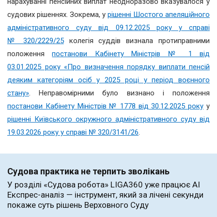
нарахуванні пенсійних виплат неодноразово вказувалося у
судових рішеннях. Зокрема, у
рішенні Шостого апеляційного
адміністративного суду від 09.12.2025 року у справі
№ 320/2229/25
колегія суддів визнала протиправними
положення
постанови Кабінету Міністрів № 1 від
03.01.2025 року «Про визначення порядку виплати пенсій
деяким категоріям осіб у 2025 році у період воєнного
стану»
. Неправомірними було визнано і положення
постанови Кабінету Міністрів № 1778 від 30.12.2025 року
у
рішенні Київського окружного адміністративного суду від
19.03.2026 року у справі № 320/3141/26
.
Судова практика не терпить зволікань
У розділі «Судова робота» LIGA360 уже працює AI
Експрес-аналіз — інструмент, який за лічені секунди
покаже суть рішень Верховного Суду