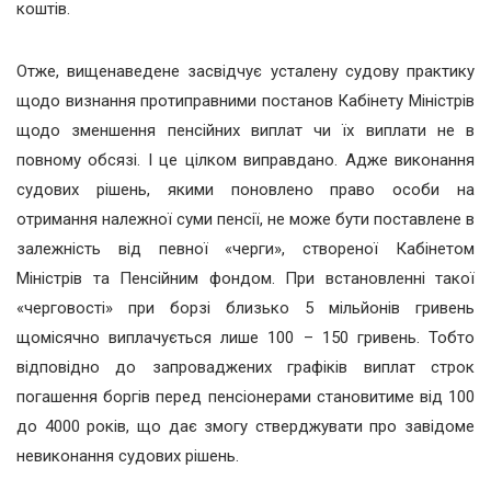
коштів.
Отже, вищенаведене засвідчує усталену судову практику
щодо визнання протиправними постанов Кабінету Міністрів
щодо зменшення пенсійних виплат чи їх виплати не в
повному обсязі. І це цілком виправдано. Адже виконання
судових рішень, якими поновлено право особи на
отримання належної суми пенсії, не може бути поставлене в
залежність від певної «черги», створеної Кабінетом
Міністрів та Пенсійним фондом. При встановленні такої
«черговості» при борзі близько 5 мільйонів гривень
щомісячно виплачується лише 100 – 150 гривень. Тобто
відповідно до запроваджених графіків виплат строк
погашення боргів перед пенсіонерами становитиме від 100
до 4000 років, що дає змогу стверджувати про завідоме
невиконання судових рішень.