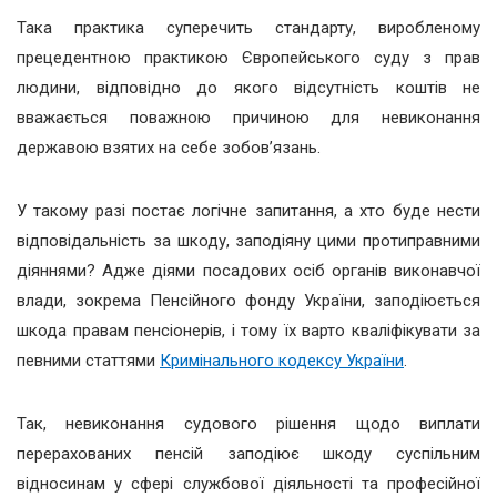
Така практика суперечить стандарту, виробленому
прецедентною практикою Європейського суду з прав
людини, відповідно до якого відсутність коштів не
вважається поважною причиною для невиконання
державою взятих на себе зобов’язань.
У такому разі постає логічне запитання, а хто буде нести
відповідальність за шкоду, заподіяну цими протиправними
діяннями? Адже діями посадових осіб органів виконавчої
влади, зокрема Пенсійного фонду України, заподіюється
шкода правам пенсіонерів, і тому їх варто кваліфікувати за
певними статтями
Кримінального кодексу України
.
Так, невиконання судового рішення щодо виплати
перерахованих пенсій заподіює шкоду суспільним
відносинам у сфері службової діяльності та професійної