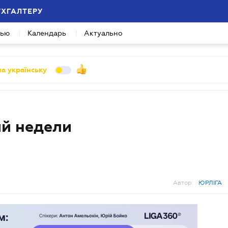
УХГАЛТЕРУ
вью
Календарь
Актуально
а українську
й недели
Автор:
ЮРЛІГА