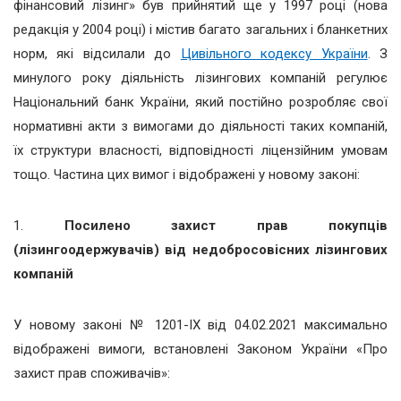
фінансовий лізинг» був прийнятий ще у 1997 році (нова
редакція у 2004 році) і містив багато загальних і бланкетних
норм, які відсилали до
Цивільного кодексу України
. З
минулого року діяльність лізингових компаній регулює
Національний банк України, який постійно розробляє свої
нормативні акти з вимогами до діяльності таких компаній,
їх структури власності, відповідності ліцензійним умовам
тощо. Частина цих вимог і відображені у новому законі:
1.
Посилено захист прав покупців
(лізингоодержувачів) від недобросовісних лізингових
компаній
У новому законі № 1201-ІХ від 04.02.2021 максимально
відображені вимоги, встановлені Законом України «Про
захист прав споживачів»: