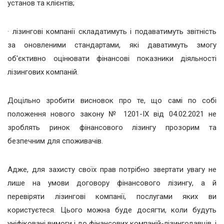
установ та клієнтів;
· лізингові компанії складатимуть і подаватимуть звітність
за оновленими стандартами, які даватимуть змогу
об'єктивно оцінювати фінансові показники діяльності
лізингових компаній.
Доцільно зробити висновок про те, що самі по собі
положення нового закону № 1201-ІХ від 04.02.2021 не
зроблять ринок фінансового лізингу прозорим та
безпечним для споживачів.
Адже, для захисту своїх прав потрібно звертати увагу не
лише на умови договору фінансового лізингу, а й
перевіряти лізингові компанії, послугами яких ви
користуєтеся. Цього можна буде досягти, коли будуть
уніфіковані вимоги і до фінансових компаній-лізингодавців, і