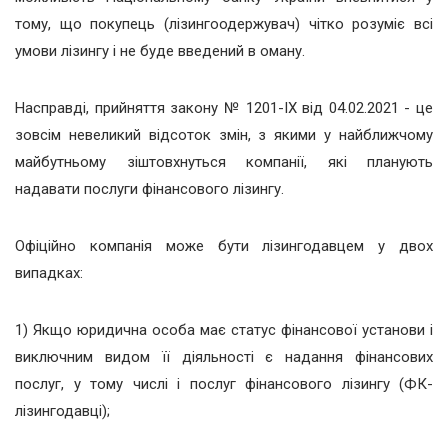
тому, що покупець (лізингоодержувач) чітко розуміє всі
умови лізингу і не буде введений в оману.
Насправді, прийняття закону № 1201-ІХ від 04.02.2021 - це
зовсім невеликий відcоток змін, з якими у найближчому
майбутньому зіштовхнуться компанії, які планують
надавати послуги фінансового лізингу.
Офіційно компанія може бути лізингодавцем у двох
випадках:
1) Якщо юридична особа має статус фінансової установи і
виключним видом її діяльності є надання фінансових
послуг, у тому числі і послуг фінансового лізингу (ФК-
лізингодавці);