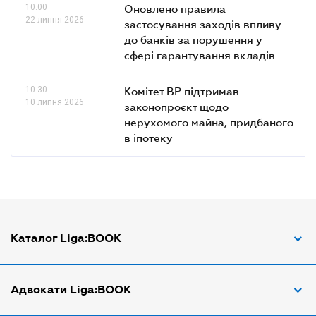
10.00
Оновлено правила
22 липня 2026
застосування заходів впливу
до банків за порушення у
сфері гарантування вкладів
10.30
Комітет ВР підтримав
10 липня 2026
законопроєкт щодо
нерухомого майна, придбаного
в іпотеку
Каталог Liga:BOOK
Адвокат з трудових спорів
Адвокати Liga:BOOK
Адвокат по ДТП