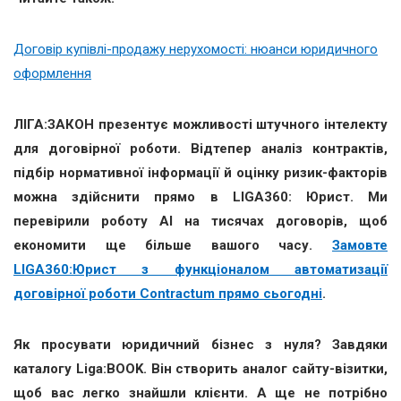
Договір купівлі-продажу нерухомості: нюанси юридичного
оформлення
ЛІГА:ЗАКОН презентує можливості штучного інтелекту
для договірної роботи. Відтепер аналіз контрактів,
підбір нормативної інформації й оцінку ризик-факторів
можна здійснити прямо в LIGA360: Юрист. Ми
перевірили роботу AI на тисячах договорів, щоб
економити ще більше вашого часу.
Замовте
LIGA360:Юрист з функціоналом автоматизації
договірної роботи Contractum прямо сьогодні
.
Як просувати юридичний бізнес з нуля? Завдяки
каталогу Liga:BOOK. Він створить аналог сайту-візитки,
щоб вас легко знайшли клієнти. А ще не потрібно