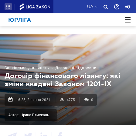
UA
ЮРЛІГА
Банківська діяльність
•
Договірні відносини
Договір фінансового лізингу: які
зміни введені Законом 1201-ІХ
16.25, 2 липня 2021
4775
0
Автор:
Ірина Плискань