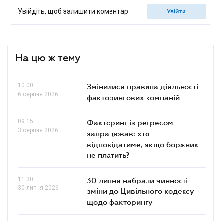
Увійдіть, щоб залишити коментар
увійти
На цю ж тему
10.00
Змінилися правила діяльності
6 серпня 2026
факторингових компаній
09.15
Факторинг із регресом
3 серпня 2026
запрацював: хто
відповідатиме, якщо боржник
не платить?
11.30
30 липня набрали чинності
30 липня 2026
зміни до Цивільного кодексу
щодо факторингу