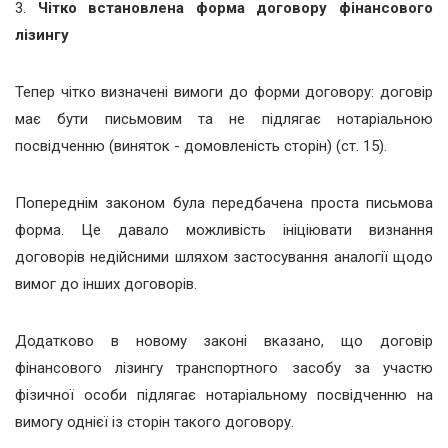
3.
Чітко встановлена форма договору фінансового
лізингу
Тепер чітко визначені вимоги до форми договору: договір
має бути письмовим та не підлягає нотаріальною
посвідченню (виняток - домовленість сторін) (ст. 15).
Попереднім законом була передбачена проста письмова
форма. Це давало можливість ініціювати визнання
договорів недійсними шляхом застосування аналогії щодо
вимог до інших договорів.
Додатково в новому законі вказано, що договір
фінансового лізингу транспортного засобу за участю
фізичної особи підлягає нотаріальному посвідченню на
вимогу однієї із сторін такого договору.