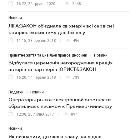
16:22, 22 грудня 2020
2448
Новини
ЛІГА:ЗАКОН об'єднала «в хмарі» всі сервіси і
створює екосистему для бізнесу
11:15, 28 серпня 2018
496
•
Приватне життя та цивільні правовідносини
Новини
Відбулася церемонія нагородження кращіх
авторів та партнерів ЮРИСТ&ЗАКОН
16:20, 14 червня 2018
739
•
Податки
Новини
Операторы рынка электронной отчетности
обратились с письмом к Премьер-министру
12:38, 20 липня 2017
894
Новини
Як визначити, до якого класу наслідків