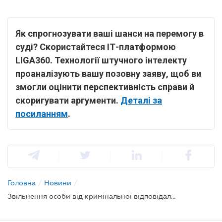
Як спрогнозувати ваші шанси на перемогу в
суді? Скористайтеся ІТ-платформою
LIGA360. Технології штучного інтелекту
проаналізують вашу позовну заяву, щоб ви
змогли оцінити перспективність справи й
скоригувати аргументи.
Деталі за
посиланням
.
Головна
/
Новини
/
Звільнення особи від кримінальної відповідальності у зв'язку із закінченням строків давності: ВС пояснив особливості