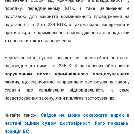
звільнення особи від кримінальної відповідальності у
порядку, передбаченому КПК, і таке звільнення є
підставою для закриття кримінального провадження на
підставі п. 1 ч. 2 ст. 284 КПК, а також право заперечувати
проти закриття кримінального провадження з цієї підстави
та наслідки такого заперечення.
Нероз'яснення судом першої чи апеляційної інстанції
відповідно до вимог ст. 285 КПК зазначених обставин
є
порушенням вимог кримінального процесуального
закону
, що спричинило неправильне застосування закону
України про кримінальну відповідальність, а саме
незастосування закону, який підлягав застосуванню.
Читайте також:
Свідок не може оскаржити вирок в
частині оцінки судом достовірності його показань:
позиція ВС