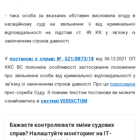
- така особа за вказаних обставин висловила згоду в
касаційному суді на звільнення її від кримінальної
відповідальності на підставі ст. 49 КК у зв'язку із
закінченням строків давності.
У
постанові у справі № 521/8873/18
від 06.12.2021 ОП
ККС ВС пояснила особливості застосування положення
про звільнення особи від кримінальної відповідальності у
зв'язку із закінченням строків давності. Про це
повідомила
прес-служба Суду. З повним текстом постанови ви можете
ознайомитись в
системі VERDICTUM
.
Бажаєте контролювати зміни судових
справ? Налаштуйте моніторинг на ІТ-