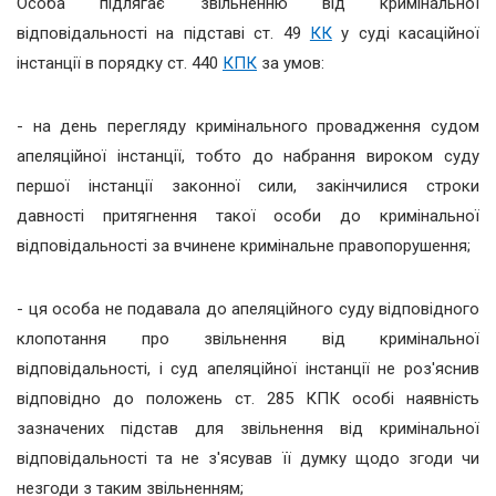
Особа підлягає звільненню від кримінальної
відповідальності на підставі ст. 49
КК
у суді касаційної
інстанції в порядку ст. 440
КПК
за умов:
- на день перегляду кримінального провадження судом
апеляційної інстанції, тобто до набрання вироком суду
першої інстанції законної сили, закінчилися строки
давності притягнення такої особи до кримінальної
відповідальності за вчинене кримінальне правопорушення;
- ця особа не подавала до апеляційного суду відповідного
клопотання про звільнення від кримінальної
відповідальності, і суд апеляційної інстанції не роз'яснив
відповідно до положень ст. 285 КПК особі наявність
зазначених підстав для звільнення від кримінальної
відповідальності та не з'ясував її думку щодо згоди чи
незгоди з таким звільненням;