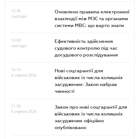
12.45
Оновлено правила електронної
сьогодні
взаємодії між МЗС та органами
системи МВС: що варто знати
10.00
Ефективність здійснення
сьогодні
судового контролю під час
досудового розслідування
16.15
Нові соцгарантії для
6 серпня 2026
військових із числа колишніх
засуджених: Закон набрав
чинності
11.30
Закон про нові соцгарантії для
5 серпня 2026
військових із числа колишніх
засуджених офіційно
опубліковано