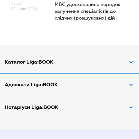
15.00
МВС удосконалило порядок
30 липня 2026
залучення спеціалістів до
слідчих (розшукових) дій
Каталог Liga:BOOK
Адвокат з трудових спорів
Адвокати Liga:BOOK
Адвокат по ДТП
Апостіль документів
Адвокати Вінниці
Нотаріуси Liga:BOOK
Арбітражний керуючий
Адвокати Дніпра
Аудитор
Адвокати Донецка
Нотариуси Дніпра
Витяг з ЄДР
Адвокати Запоріжжя
Нотариуси Києва