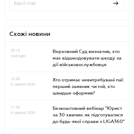
Схожі новини
09.15
Верховний Суд визначив, хто
сьогодні
має відшкодовувати шкоду за
дії військовослужбовця
15.00
Хто отримає невитребувані паї:
6 серпня 2026
перший заявник чи той, хто
швидше оформив?
11.00
Безкоштовний вебінар "Юрист
6 серпня 2026
за 30 хвилин: як підготуватися
до будь-якої справи з LIGA360"