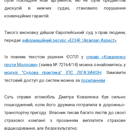
були покладені нові аргументи, які не були предметом
дискусій в нижчих судах, становило порушення
конвенційних гарантій.
Такого висновку дійшов Європейський суд з прав людини,
передає
інформаційний ресурс «ECHR. Ukrainian Aspect»
.
Із повним текстом рішення ЄСПЛ у
справі «Коваленко
проти Молдови»
(заява № 72164/14) можна ознайомитись у
модулі "Судова практика" ІПС ЛІГА:ЗАКОН
. Замовити
тестовий доступ до систем можна за
посиланням
.
Суть справи: атомобіль Дмитра Коваленка був сильно
пошкоджений, коли його дружина потрапила в дорожньо-
транспортну пригоду. Власник писав багато листів до своєї
страхової компанії з проханням виплатити страхове
відшкодування, але безрезультатно.