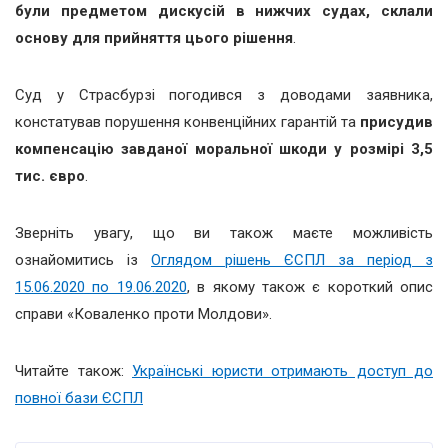
були предметом дискусій в нижчих судах, склали
основу для прийняття цього рішення
.
Суд у Страсбурзі погодився з доводами заявника,
констатував порушення конвенційних гарантій та
присудив
компенсацію завданої моральної шкоди у розмірі 3,5
тис. євро
.
Зверніть увагу, що ви також маєте можливість
ознайомитись із
Оглядом рішень ЄСПЛ за період з
15.06.2020 по 19.06.2020
, в якому також є короткий опис
справи «Коваленко проти Молдови».
Читайте також:
Українські юристи отримають доступ до
повної бази ЄСПЛ