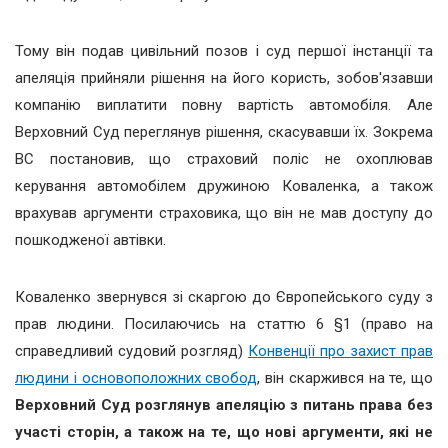
Тому він подав цивільний позов і суд першої інстанції та
апеляція прийняли рішення на його користь, зобов'язавши
компанію виплатити повну вартість автомобіля. Але
Верховний Суд переглянув рішення, скасувавши їх. Зокрема
ВС постановив, що страховий поліс не охоплював
керування автомобілем дружиною Коваленка, а також
врахував аргументи страховика, що він не мав доступу до
пошкодженої автівки.
Коваленко звернувся зі скаргою до Європейського суду з
прав людини. Посилаючись на статтю 6 §1 (право на
справедливий судовий розгляд)
Конвенції про захист прав
людини і основоположних свобод
, він скаржився на те, що
Верховний Суд розглянув апеляцію з питань права без
участі сторін, а також на те, що нові аргументи, які не