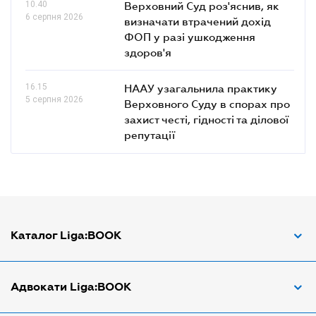
10.40
Верховний Суд роз'яснив, як
6 серпня 2026
визначати втрачений дохід
ФОП у разі ушкодження
здоров'я
16.15
НААУ узагальнила практику
5 серпня 2026
Верховного Суду в спорах про
захист честі, гідності та ділової
репутації
Каталог Liga:BOOK
Адвокат з трудових спорів
Адвокати Liga:BOOK
Адвокат по ДТП