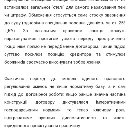
встановлює загальної "стелі" для самого нарахування пені
чи штрафу. Обмеження стосується саме строку звернення
до суду (однорічна спеціальна позовна давність за ст. 258
ЦКУ). За загальним правилом санкції можуть
нараховуватися протягом усього періоду прострочення,
якщо інше прямо не передбачене договором. Такий підхід
суттєво посилює позицію кредитора та стимулює
боржників своєчасно виконувати зобов'язання.
Фактично перехід до моделі єдиного правового
регулювання змінює не лише нормативну базу, а й сам
підхід до договірної роботи: якщо раніше значна частина
конструкції договору диктувалася імперативними
господарськими нормами, то тепер ключову роль
відіграватиме принцип диспозитивності та якість
юридичного проєктування правочину.