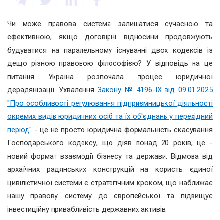
Чи може правова система залишатися сучасною та
ефективною, якщо договірні відносини продовжують
будуватися на паралельному існуванні двох кодексів із
дещо різною правовою філософією? У відповідь на це
питання Україна розпочала процес юридичної
дерадянізації. Ухвалення
Закону № 4196-IX від 09.01.2025
"Про особливості регулювання підприємницької діяльності
окремих видів юридичних осіб та їх об'єднань у перехідний
період"
- це не просто юридична формальність скасування
Господарського кодексу, що діяв понад 20 років, це -
новий формат взаємодії бізнесу та держави. Відмова від
архаїчних радянських конструкцій на користь єдиної
цивілістичної системи є стратегічним кроком, що наближає
нашу правову систему до європейської та підвищує
інвестиційну привабливість державних активів.