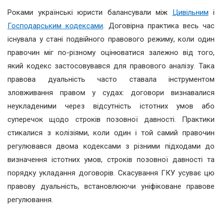
Роками українські юристи балансували між
Цивільним
i
Господарським кодексами
. Договірна практика весь час
існувала у стані подвійного правового режиму, коли один
правочин міг по-різному оцінюватися залежно від того,
який кодекс застосовувався для правового аналізу. Така
правова дуальність часто ставала інструментом
зловживання правом у судах: договори визнавалися
неукладеними через відсутність істотних умов або
суперечок щодо строків позовної давності. Практики
стикалися з колізіями, коли один і той самий правочин
регулювався двома кодексами з різними підходами до
визначення істотних умов, строків позовної давності та
порядку укладання договорів. Скасування ГКУ усуває цю
правову дуальність, встановлюючи уніфіковане правове
регулювання.