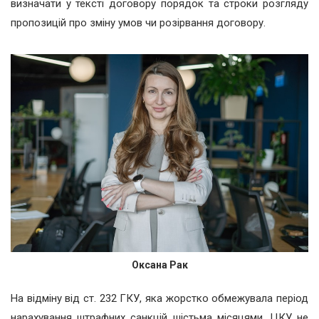
визначати у тексті договору порядок та строки розгляду
пропозицій про зміну умов чи розірвання договору.
Оксана Рак
На відміну від ст. 232 ГКУ, яка жорстко обмежувала період
нарахування штрафних санкцій шістьма місяцями, ЦКУ не