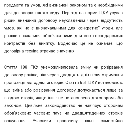
предмета та умов, які визначені законом та є
необхідними
для договорів та
кого виду. Перехід на норми ЦКУ усуває
ризик визнання договору неукладеним через відсутність
умов, які не є визначальними для конкретної угоди, але
раніше вважалися обов'язковими для всіх господарських
контрактів без винятку. Водночас це не означає, що
договірна техніка втрачає значення.
Cтаття 188 ГКУ унеможливлювала зміну чи розірвання
договору раніше, ніж через двадцять днів після отримання
пропозиції від однієї зі сторін. Стаття 651 ЦКУ встановлює,
що зміна або розірвання договору допускається лише за
згодою сторін, якщо інше не встановлено договором або
законом. Цивільне законодавство не нав'язує сторонам
обов'язкових часових пауз чи двадцятиденних строків
очікування. Учасники правочину вільні самостійно