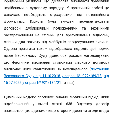
юридичним ризиком, що дозволяв визнавати правочини
недійсними в судовому порядку. У практичній роботі це
означало необхідність страхуватися від потенційного
формалізму. Юристи були змушені перевантажувати
договори дублюючими положеннями та технічними
застереженнями не стільки для врегулювання відносин,
скільки для захисту від майбутніх процесуальних ризиків.
Судова практика також відображала недолік цієї норми,
адже Верховному Суду довелось роками наголошувати,
що фактичне виконання сторонами спірного договору
виключає його кваліфікацію як неукладеного (
постанови
Верховного Суду від 11.10.2018 у справі № 922/189/18
,
від
15.07.2022 у справі № 921/184/21
та інші).
Цивільний кодекс пропонує значно гнучкіший підхід, який
відображений у змісті статті 638. Відтепер договір
вважається укладеним, якщо сторони досягли згоди щодо