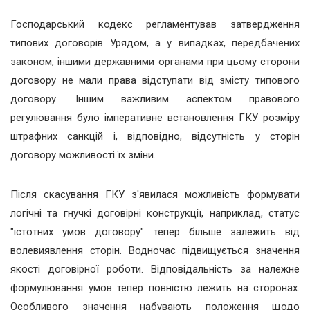
Господарський кодекс регламентував затвердження
типових договорів Урядом,
а у випадках, передбачених
законом, іншими державними органами
при цьому сторони
договору не мали права
відступати від змісту типового
договору
. Іншим важливим аспектом правового
регулювання було імперативне встановлення ГКУ розміру
штрафних санкцій і, відповідно, відсутність у сторін
договору можливості їх зміни.
Після скасування ГКУ з'явилася можливість формувати
логічні та гнучкі договірні конструкції, наприклад, статус
"істотних умов договору" тепер більше залежить від
волевиявлення сторін. Водночас підвищується значення
якості договірної роботи. Відповідальність за належне
формулювання умов тепер повністю лежить на сторонах.
Особливого значення набувають положення щодо