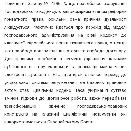
Прийняття Закону № 4196-IX, що передбачає скасування
Господарського кодексу, є закономірним етапом реформи
приватного права, оскільки сама причина дуальності
ліквідується. Фактично йдеться про перехід від моделі
господарського адміністрування на рівні кодексу до
класичної європейської логіки приватного права, у центрі
якої свобода волевиявлення сторін та свобода договору.
Для правників, особливо в сегменті управління активами
публічного сектору економіки та реалізації майна через
електронні аукціони в ЕТС, цей крок означає перехід до
уніфікованої системи регулювання, де базовим правовим
актом стає Цивільний кодекс. Така уніфікація суттєво
змінює підходи до договірної роботи, адже передбачає
трансформацію звичних господарсько-правових
конструктів на класичні цивілістичні інструменти, які
використовуються в Європейському Союзі.