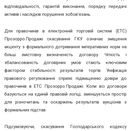
відповідальності, гарантій виконання, порядку передачі
активів і наслідків порушення зобов'язань.
Для правочинів в електронній торговій системі (ЕТС)
Прозорро.Продажі скасування ГКУ означає зміщення
акценту з формального дотримання імперативних норм на
більш змістовну визначеність договору. Чіткість і
збалансованість договірних умов стають ключовим
фактором стабільності результатів торгів. Уніфікація
правового регулювання сприяє підвищенню довіри до
правочинів в ЕТС Прозорро.Продажі. Коли всі договори
базуються на єдиній правовій логіці, зменшується простір
для різночитань та оскаржень результатів аукціонів з
формальних підстав.
Підсумовуючи, скасування Господарського кодексу