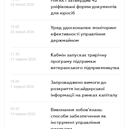
Мін'юст затвердив 42
23 липня 2026
уніфіковані форми документів
для юросіб
10.00
Уряд удосконалює моніторинг
20 липня 2026
ефективності управління
держмайном
11.30
Кабмін запускає трирічну
11 червня 2026
програму підтримки
ветеранського підприємництва
18.00
Запроваджено вимоги до
1 червня 2026
розкриття інсайдерської
інформації на ринках капіталу
09.30
Виконання зобов'язань:
15 травня 2026
способи забезпечення як
інструмент управління
ризиками