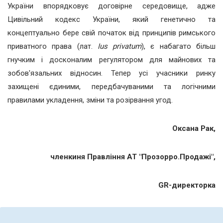
України впорядковує договірне середовище, адже
Цивільний кодекс України, який генетично та
концептуально бере свій початок від принципів римського
приватного права (лат.
Ius privatum
), є набагато більш
гнучким і досконалим регулятором для майнових та
зобов'язальних відносин. Тепер усі учасники ринку
захищені єдиними, передбачуваними та логічними
правилами укладення, зміни та розірвання угод.
Оксана Рак,
членкиня Правління АТ "Прозорро.Продажі",
GR-директорка