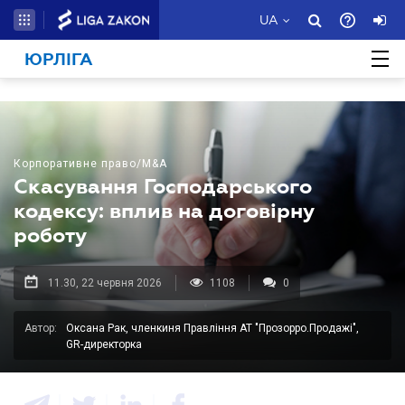
UA
ЮРЛІГА
Корпоративне право/M&A
Скасування Господарського
кодексу: вплив на договірну
роботу
11.30, 22 червня 2026
1108
0
Автор:
Оксана Рак, членкиня Правління АТ "Прозорро.Продажі",
GR-директорка