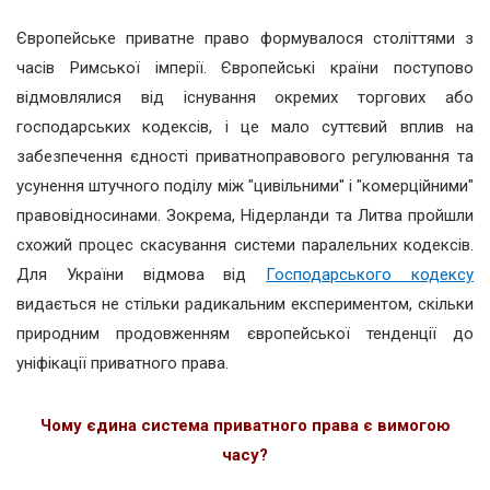
Європейське приватне право формувалося століттями з
часів Римської імперії. Європейські країни поступово
відмовлялися від існування окремих торгових або
господарських кодексів, і це мало суттєвий вплив на
забезпечення єдності приватноправового регулювання та
усунення штучного поділу між "цивільними" і "комерційними"
правовідносинами. Зокрема, Нідерланди та Литва пройшли
схожий процес скасування системи паралельних кодексів.
Для України відмова від
Господарського кодексу
видається не стільки радикальним експериментом, скільки
природним продовженням європейської тенденції до
уніфікації приватного права.
Чому єдина система приватного права є вимогою
часу?