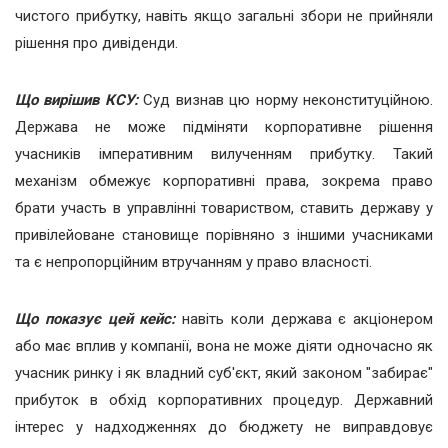
чистого прибутку, навіть якщо загальні збори не прийняли
рішення про дивіденди.
Що вирішив КСУ:
Суд визнав цю норму неконституційною.
Держава не може підміняти корпоративне рішення
учасників імперативним вилученням прибутку. Такий
механізм обмежує корпоративні права, зокрема право
брати участь в управлінні товариством, ставить державу у
привілейоване становище порівняно з іншими учасниками
та є непропорційним втручанням у право власності.
Що показує цей кейс:
навіть коли держава є акціонером
або має вплив у компанії, вона не може діяти одночасно як
учасник ринку і як владний суб'єкт, який законом "забирає"
прибуток в обхід корпоративних процедур. Державний
інтерес у надходженнях до бюджету не виправдовує