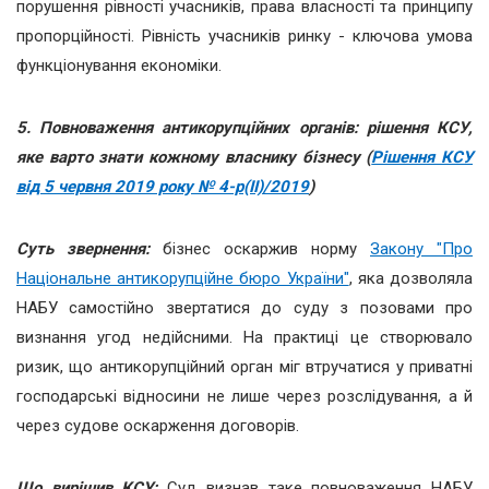
порушення рівності учасників, права власності та принципу
пропорційності. Рівність учасників ринку - ключова умова
функціонування економіки.
5. Повноваження антикорупційних органів: рішення КСУ,
яке варто знати кожному власнику бізнесу (
Рішення КСУ
від 5 червня 2019 року № 4-р(ІІ)/2019
)
Суть звернення:
бізнес оскаржив норму
Закону "Про
Національне антикорупційне бюро України"
, яка дозволяла
НАБУ самостійно звертатися до суду з позовами про
визнання угод недійсними. На практиці це створювало
ризик, що антикорупційний орган міг втручатися у приватні
господарські відносини не лише через розслідування, а й
через судове оскарження договорів.
Що вирішив КСУ:
Суд визнав таке повноваження НАБУ