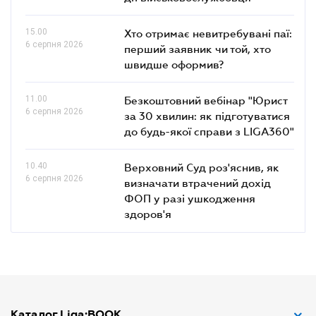
15.00
Хто отримає невитребувані паї:
6 серпня 2026
перший заявник чи той, хто
швидше оформив?
11.00
Безкоштовний вебінар "Юрист
6 серпня 2026
за 30 хвилин: як підготуватися
до будь-якої справи з LIGA360"
10.40
Верховний Суд роз'яснив, як
6 серпня 2026
визначати втрачений дохід
ФОП у разі ушкодження
здоров'я
Каталог Liga:BOOK