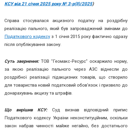
КСУ від 21 січня 2025 року № 3-р(ІІ)/2025
)
Справа стосувалася акцизного податку на роздрібну
реалізацію пального, який був запроваджений змінами до
Податкового кодексу
з 1 січня 2015 року фактично одразу
після опублікування закону.
Суть звернення:
ТОВ "Геомакс-Ресурс" оскаржило норму,
за якою реалізацію пального через АЗС віднесли до
роздрібної реалізації підакцизних товарів, що створило
для товариства новий податковий обов'язок і призвело до
донарахувань акцизу та штрафів.
Що вирішив КСУ:
Суд визнав відповідний припис
Податкового кодексу України неконституційним, оскільки
закон набрав чинності майже негайно, без достатнього