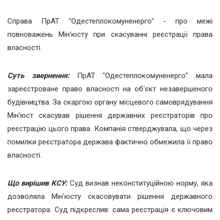
Справа ПрАТ "Одестеплокомуненерго" - про межі
повноважень Мін'юсту при скасуванні реєстрації права
власності.
Суть звернення:
ПрАТ "Одестеплокомуненерго" мала
зареєстроване право власності на об'єкт незавершеного
будівництва. За скаргою органу місцевого самоврядування
Мін'юст скасував рішення державних реєстраторів про
реєстрацію цього права. Компанія стверджувала, що через
помилки реєстратора держава фактично обмежила її право
власності.
Що вирішив КСУ:
Суд визнав неконституційною норму, яка
дозволяла Мін'юсту скасовувати рішення державного
реєстратора. Суд підкреслив: сама реєстрація є ключовим