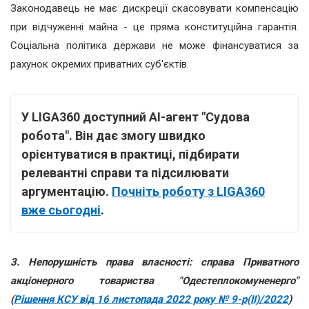
Законодавець не має дискреції скасовувати компенсацію
при відчуженні майна - це пряма конституційна гарантія.
Соціальна політика держави не може фінансуватися за
рахунок окремих приватних суб'єктів.
У LIGA360 доступний АІ-агент "Судова
робота". Він дає змогу швидко
орієнтуватися в практиці, підбирати
релевантні справи та підсилювати
аргументацію.
Почніть роботу з LIGA360
вже сьогодні
.
3. Непорушність права власності: справа
Приватного
акціонерного товариства "Одестеплокомуненерго"
(
Рішення КСУ від 16 листопада 2022 року № 9-р(ІІ)/2022
)