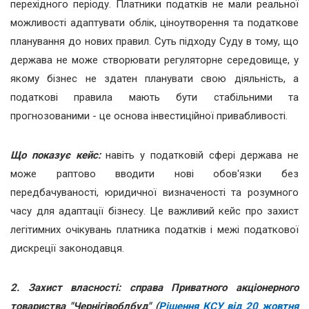
перехідного періоду. Платники податків не мали реальної
можливості адаптувати облік, ціноутворення та податкове
планування до нових правил. Суть підходу Суду в тому, що
держава не може створювати регуляторне середовище, у
якому бізнес не здатен планувати свою діяльність, а
податкові правила мають бути стабільними та
прогнозованими - це основа інвестиційної привабливості.
Що показує кейс:
навіть у податковій сфері держава не
може раптово вводити нові обов'язки без
передбачуваності, юридичної визначеності та розумного
часу для адаптації бізнесу. Це важливий кейс про захист
легітимних очікувань платника податків і межі податкової
дискреції законодавця.
2. Захист власності: справа Приватного акціонерного
товариства "Чернігівоблбуд" (
Рішення КСУ від 20 жовтня