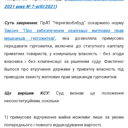
2021 року № 7-р(ІІ)/2021
)
Суть звернення:
ПрАТ "Чернігівоблбуд" оскаржило норму
Закону "Про забезпечення реалізації житлових прав
мешканців гуртожитків"
, яка дозволяла примусово
передавати гуртожитки, включені до статутного капіталу
приватних товариств, у комунальну власність - без згоди
власника і без компенсації за рішенням суду. Фактично
йшлося про втручання держави у приватну власність під
приводом захисту житлових прав мешканців гуртожитків.
Що вирішив КСУ:
Суд визнав це положення
неконституційним, оскільки:
1) примусове відчуження майна можливе лише за умови
попереднього і повного відшкодування вартості;