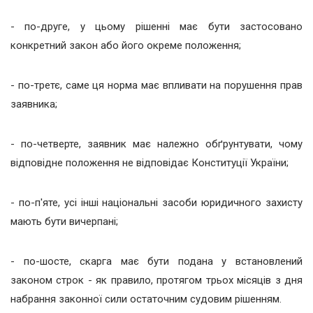
- по-друге, у цьому рішенні має бути застосовано
конкретний закон або його окреме положення;
- по-третє, саме ця норма має впливати на порушення прав
заявника;
- по-четверте, заявник має належно обґрунтувати, чому
відповідне положення не відповідає Конституції України;
- по-п'яте, усі інші національні засоби юридичного захисту
мають бути вичерпані;
- по-шосте, скарга має бути подана у встановлений
законом строк - як правило, протягом трьох місяців з дня
набрання законної сили остаточним судовим рішенням.