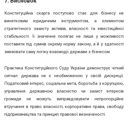
7. Висновок
Конституційна скарга поступово стає для бізнесу не
винятковим юридичним інструментом, а елементом
стратегічного захисту активів, власності та інвестиційної
стабільності. Її значення полягає не лише у можливості
поставити під сумнів окрему норму закону, а й у здатності
змінювати саму логіку взаємодії держави з бізнесом.
Практика Конституційного Суду України демонструє чіткий
сигнал: держава не є необмеженою у своїй дискреції.
Податковий інтерес, соціальна мета, боротьба з корупцією,
управління державною власністю чи захист інтересів
громади не можуть виправдовувати непропорційне
втручання в право власності, корпоративні права, свободу
підприємництва та принцип правової визначеності.