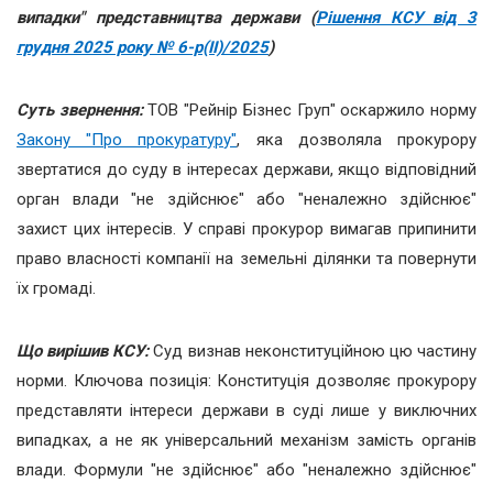
випадки" представництва держави (
Рішення КСУ від 3
грудня 2025 року № 6-р(ІІ)/2025
)
Суть звернення:
ТОВ "Рейнір Бізнес Груп" оскаржило норму
Закону "Про прокуратуру"
, яка дозволяла прокурору
звертатися до суду в інтересах держави, якщо відповідний
орган влади "не здійснює" або "неналежно здійснює"
захист цих інтересів. У справі прокурор вимагав припинити
право власності компанії на земельні ділянки та повернути
їх громаді.
Що вирішив КСУ:
Суд визнав неконституційною цю частину
норми. Ключова позиція: Конституція дозволяє прокурору
представляти інтереси держави в суді лише у виключних
випадках, а не як універсальний механізм замість органів
влади. Формули "не здійснює" або "неналежно здійснює"