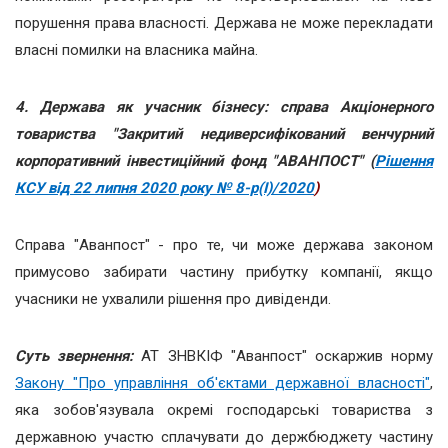
порушення права власності. Держава не може перекладати
власні помилки на власника майна.
4. Держава як учасник бізнесу: справа Акціонерного
товариства "Закритий недиверсифікований венчурний
корпоративний інвестиційний фонд "ABAHПOCT" (
Рішення
КСУ від 22 липня 2020 року № 8-р(І)/2020
)
Справа "Аванпост" - про те, чи може держава законом
примусово забирати частину прибутку компанії, якщо
учасники не ухвалили рішення про дивіденди.
Суть звернення:
АТ ЗНВКІФ "Аванпост" оскаржив норму
Закону "Про управління об'єктами державної власності"
,
яка зобов'язувала окремі господарські товариства з
державною участю сплачувати до держбюджету частину