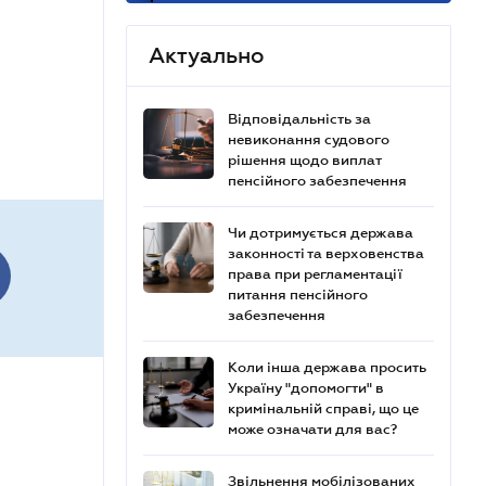
Актуально
Відповідальність за
невиконання судового
рішення щодо виплат
пенсійного забезпечення
Чи дотримується держава
законності та верховенства
права при регламентації
питання пенсійного
забезпечення
Коли інша держава просить
Україну "допомогти" в
кримінальній справі, що це
може означати для вас?
Звільнення мобілізованих