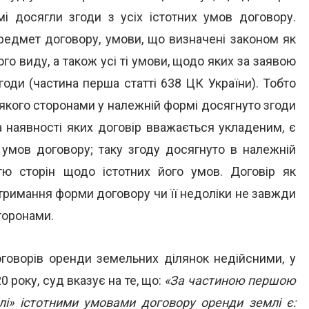
і досягли згоди з усіх істотних умов договору.
редмет договору, умови, що визначені законом як
го виду, а також усі ті умови, щодо яких за заявою
згоди (частина перша статті 638 ЦК України). Тобто
 якого сторонами у належній формі досягнуто згоди
а наявності яких договір вважається укладеним, є
х умов договору; таку згоду досягнуто в належній
тю сторін щодо істотних його умов. Договір як
отримання форми договору чи її недоліки не завжди
торонами.
говорів оренди земельних ділянок недійсними, у
 року, суд вказує на те, що:
«За частиною першою
лі» істотними умовами договору оренди землі є: