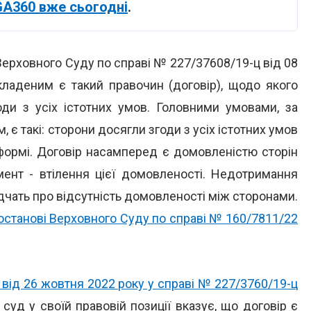
GA360 вже сьогодні
.
Верховного Суду по справі № 227/37608/19-ц від 08
кладеним є такий правочин (договір), щодо якого
ди з усіх істотних умов. Головними умовами, за
 є такі: сторони досягли згоди з усіх істотних умов
 формі. Договір насамперед є домовленістю сторін
мент - втілення цієї домовленості. Недотримання
дчать про відсутність домовленості між сторонами.
останові Верховного Суду по справі № 160/7811/22
 від 26 жовтня 2022 року у справі № 227/3760/19-ц
уд у своїй правовій позиції вказує, що договір є