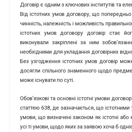
Договір є одним з ключових інститутів та еле
Від істотних умов договору, що попереднь
чинність, належність і можливість правильног
істотних умов договору договір стає йо
виконували закріплені за ним зобов'язанн
необхідними для укладання договірних відн
Без узгодження істотних умов договір мо
досягли спільного знаменного щодо предмета 
може існувати по суті.
Обов'язкові та основні істотні умови договор
статтею 638, де зазначається, що істотним
умови, що визначені законом як істотні або
усі ті умови, щодо яких за заявою хоча б одніє