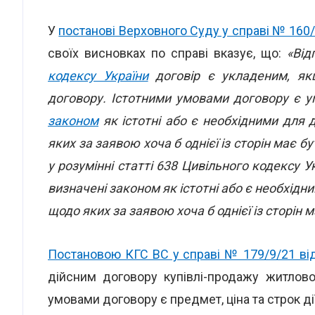
У
постанові Верховного Суду у справі № 160/
своїх висновках по справі вказує, що:
«Від
кодексу України
договір є укладеним, якщ
договору. Істотними умовами договору є у
законом
як істотні або є необхідними для д
яких за заявою хоча б однієї із сторін має бу
у розумінні статті 638 Цивільного кодексу 
визначені законом як істотні або є необхідни
щодо яких за заявою хоча б однієї із сторін 
Постановою КГС ВС у справі № 179/9/21 від
дійсним договору купівлі-продажу житлово
умовами договору є предмет, ціна та строк д