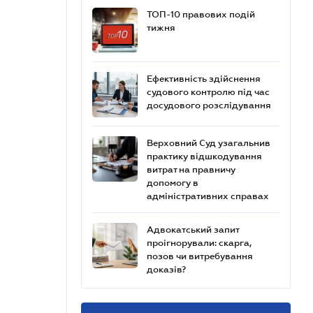
ТОП-10 правових подій
тижня
Ефективність здійснення
судового контролю під час
досудового розслідування
Верховний Суд узагальнив
практику відшкодування
витрат на правничу
допомогу в
адміністративних справах
Адвокатський запит
проігнорували: скарга,
позов чи витребування
доказів?