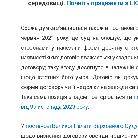
середовищі.
Почніть працювати з LI
Схожа думка з'являється також в постанові 
червня 2021 року, де суд наголошує, що у
сторонами у належній формі досягнуто зго
наявності яких договір вважається укладеним,
договору; таку згоду досягнуто в належній
щодо істотних його умов. Договір як доку
форми договору чи її недоліки не завжди сві
Така сама позиція згодом повторюється і в
п
від 9 листопада 2023 року
.
У
постанові Великої Палати Верховного Суду
щодо визнання договору оренди недійсним с