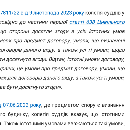
7811/22 від 9 листопада 2023 року
колегія суддів у
повідно до частини першої
статті 638 Цивільного
о сторони досягли згоди з усіх істотних умов
мови про предмет договору, умови, що визначені
оговорів даного виду, а також усі ті умови, щодо
ти досягнуто згоди. Відтак, істотні умови договору,
України, це умови про предмет договору, умови, що
ми для договорів даного виду, а також усі ті умови,
має бути досягнуто згоди».
 07.06.2022 року
, де предметом спору є визнання
го будинку, колегія суддів вказує, що істотними
ії. Також істотними умовами вважаються такі умови,