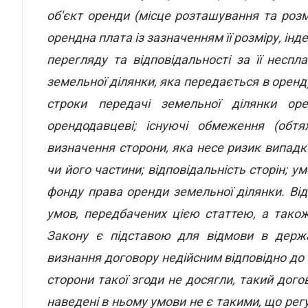
об'єкт оренди (місце розташування та розмі
орендна плата із зазначенням її розміру, інде
перегляду та відповідальності за її несп
земельної ділянки, яка передається в оренд
строки передачі земельної ділянки ор
орендодавцеві; існуючі обмеження (обтя
визначення сторони, яка несе ризик випад
чи його частини; відповідальність сторін; у
фонду права оренди земельної ділянки. Відс
умов, передбачених цією статтею, а також
Закону є підставою для відмови в держа
визнання договору недійсним відповідно до з
сторони такої згоди не досягли, такий дого
наведені в ньому умови не є такими, що рег