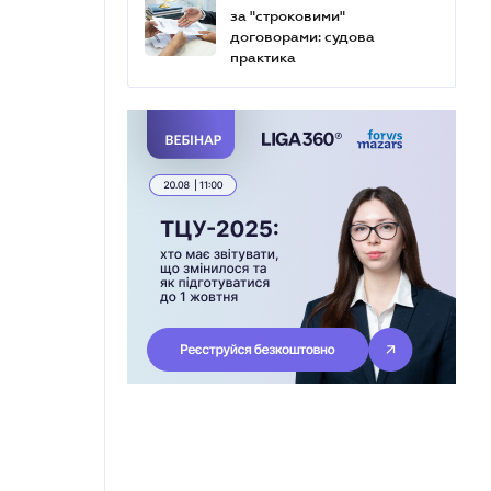
за "строковими"
договорами: судова
практика