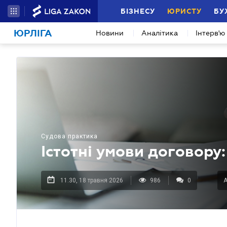
БІЗНЕСУ
ЮРИСТУ
БУ
ЮРЛІГА
Новини
Аналітика
Інтерв'ю
Судова практика
Істотні умови договору
11.30, 18 травня 2026
986
0
А