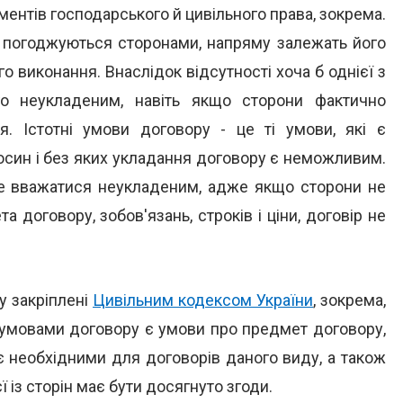
ментів господарського й цивільного права, зокрема.
о погоджуються сторонами, напряму залежать його
о виконання. Внаслідок відсутності хоча б однієї з
го неукладеним, навіть якщо сторони фактично
я. Істотні умови договору - це ті умови, які є
осин і без яких укладання договору є неможливим.
же вважатися неукладеним, адже якщо сторони не
договору, зобов'язань, строків і ціни, договір не
у закріплені
Цивільним кодексом України
, зокрема,
и умовами договору є умови про предмет договору,
 є необхідними для договорів даного виду, а також
ї із сторін має бути досягнуто згоди.