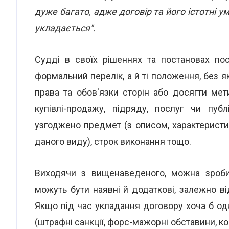
дуже багато, адже договір та його істотні 
укладається".
Судді в своїх рішеннях та постановах по
формальний перелік, а й ті положення, без 
права та обов'язки сторін або досягти ме
купівлі-продажу, підряду, послуг чи пуб
узгоджено предмет (з описом, характеристи
даного виду), строк виконання тощо.
Виходячи з вищенаведеного, можна зроби
можуть бути наявні й додаткові, залежно в
Якщо під час укладання договору хоча б одн
(штрафні санкції, форс-мажорні обставини, кон