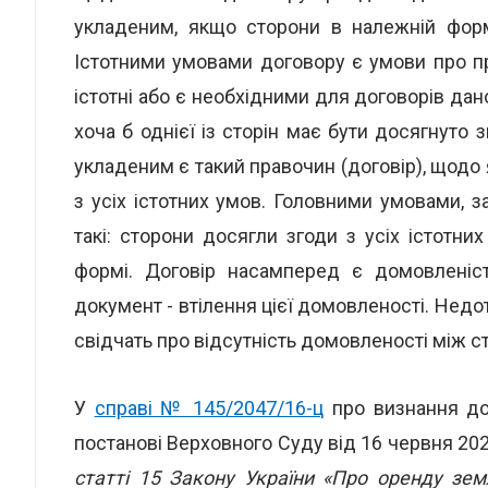
укладеним, якщо сторони в належній форм
Істотними умовами договору є умови про п
істотні або є необхідними для договорів дано
хоча б однієї із сторін має бути досягнуто 
укладеним є такий правочин (договір), щодо
з усіх істотних умов. Головними умовами, з
такі: сторони досягли згоди з усіх істотни
формі. Договір насамперед є домовленіс
документ - втілення цієї домовленості. Нед
свідчать про відсутність домовленості між с
У
справі № 145/2047/16-ц
про визнання до
постанові Верховного Суду від 16 червня 2020
статті 15 Закону України «Про оренду зем