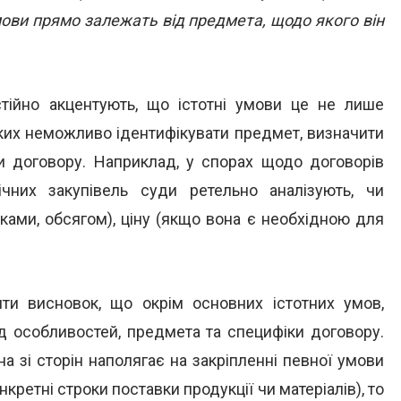
умови прямо залежать від предмета, щодо якого він
стійно акцентують, що істотні умови це не лише
яких неможливо ідентифікувати предмет, визначити
ти договору. Наприклад, у спорах щодо договорів
лічних закупівель суди ретельно аналізують, чи
ками, обсягом), ціну (якщо вона є необхідною для
ти висновок, що окрім основних істотних умов,
ід особливостей, предмета та специфіки договору.
а зі сторін наполягає на закріпленні певної умови
кретні строки поставки продукції чи матеріалів), то