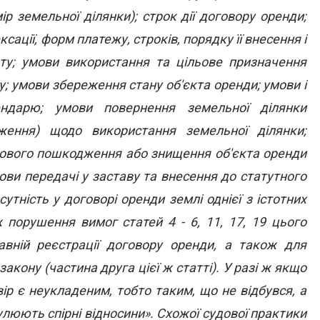
р земельної ділянки); строк дії договору оренди;
ксації, форм платежу, строків, порядку її внесення і
лату; умови використання та цільове призначення
у; умови збереження стану об'єкта оренди; умови і
ендарю; умови повернення земельної ділянки
ження) щодо використання земельної ділянки;
кового пошкодження або знищення об'єкта оренди
мови передачі у заставу та внесення до статутного
утність у договорі оренди землі однієї з істотних
 порушення вимог статей 4 - 6, 11, 17, 19 цього
вній реєстрації договору оренди, а також для
акону (частина друга цієї ж статті). У разі ж якщо
вір є неукладеним, тобто таким, що не відбувся, а
улюють спірні відносини». Схожої судової практики