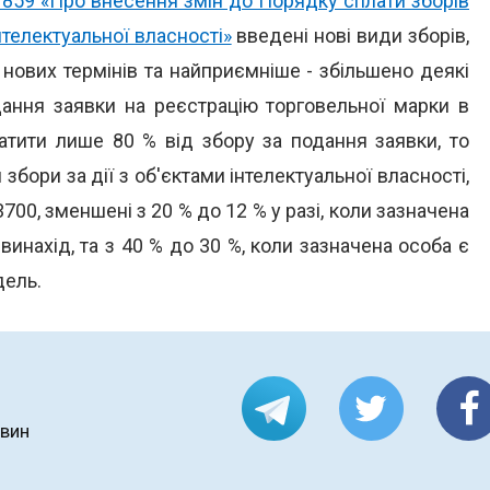
№ 859 «Про внесення змін до Порядку сплати зборів
інтелектуальної власності»
введені нові види зборів,
нових термінів та найприємніше - збільшено деякі
дання заявки на реєстрацію торговельної марки в
атити лише 80 % від збору за подання заявки, то
збори за дії з об'єктами інтелектуальної власності,
3700, зменшені з 20 % до 12 % у разі, коли зазначена
инахід, та з 40 % до 30 %, коли зазначена особа є
дель.
овин