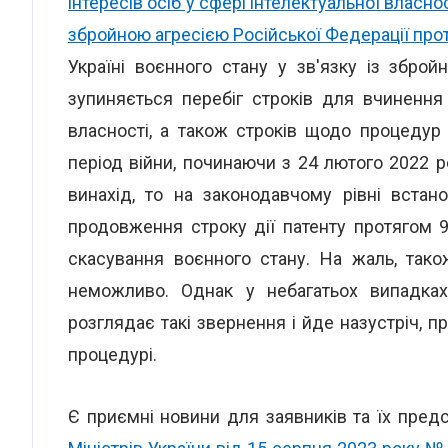
інтересів осіб у сфері інтелектуальної власнос
збройною агресією Російської Федерації прот
Україні воєнного стану у зв'язку із зброй
зупиняється перебіг строків для вчинення 
власності, а також строків щодо процедур
період війни, починаючи з 24 лютого 2022 р
винахід, то на законодавчому рівні вста
продовження строку дії патенту протягом 
скасування воєнного стану. На жаль, так
неможливо. Однак у небагатьох випадках
розглядає такі звернення і йде назустріч,
процедурі.
Є приємні новини для заявників та їх предс