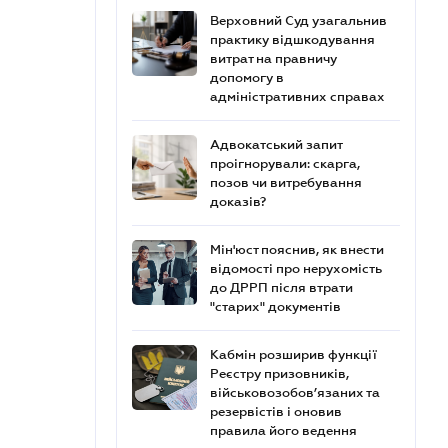
Верховний Суд узагальнив
практику відшкодування
витрат на правничу
допомогу в
адміністративних справах
Адвокатський запит
проігнорували: скарга,
позов чи витребування
доказів?
Мін'юст пояснив, як внести
відомості про нерухомість
до ДРРП після втрати
"старих" документів
Кабмін розширив функції
Реєстру призовників,
військовозобов’язаних та
резервістів і оновив
правила його ведення