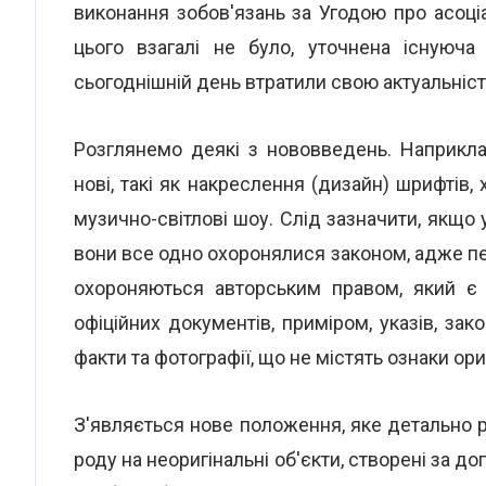
виконання зобов'язань за Угодою про асоці
цього взагалі не було, уточнена існуюча
сьогоднішній день втратили свою актуальніст
Розглянемо деякі з нововведень. Наприклад
нові, такі як накреслення (дизайн) шрифтів,
музично-світлові шоу. Слід зазначити, якщо у
вони все одно охоронялися законом, адже пере
охороняються авторським правом, який є
офіційних документів, приміром, указів, зак
факти та фотографії, що не містять ознаки ор
З'являється нове положення, яке детально р
роду на неоригінальні об'єкти, створені за д