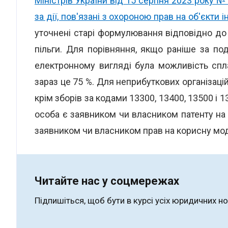
Міністрів України від 15 серпня 2023 року 
за дії, пов'язані з охороною прав на об'єкти 
уточнені старі формулювання відповідно до 
пільги. Для порівняння, якщо раніше за по
електронному вигляді була можливість спл
зараз це 75 %. Для неприбуткових організацій 
крім зборів за кодами 13300, 13400, 13500 і 1
особа є заявником чи власником патенту на в
заявником чи власником прав на корисну мо
Читайте нас у соцмережах
Підпишіться, щоб бути в курсі усіх юридичних н