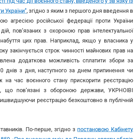
ті під час дії воєнного стану, введеного у зв'язку із
и України"
, згідно з яким з першого дня введення в
ною агресією російської федерації проти України
дій, пов'язаних з охороною прав інтелектуальної
 набуття цих прав. Наприклад, якщо у власника у
оку закінчується строк чинності майнових прав на
новлена додаткова можливість сплатити збори за
90 днів з дня, наступного за днем припинення чи
ож на час воєнного стану прискорити реєстрацію
, що пов'язані з обороною держави, УКРНОІВІ
 пришвидшуючи реєстрацію безкоштовно в публічній
тавників. По-перше, згідно з
постановою Кабінету