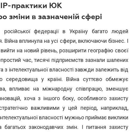
к ІР-практики ЮК
ро зміни в зазначеній сфері
 російської федерації в Україну багато людей
 Війна вплинула на усі сфери, включаючи бізнес. І
 вийти на новий рівень, розширити географію своєї
епростий час, тисячі підприємств зазнали шалених
та з інтелектуальної власності завжди залежить від
ого середовища у країні. Війна суттєво обмежує
ва, впливає на міжнародну співпрацю, зменшує
новацій, хоча з іншого боку, особливого захисту
 стратегічно важливими у цей період, наприклад,
 інтелектуальної власності мужньо приймає виклики
а багатьох законодавчих змін. І питання захисту