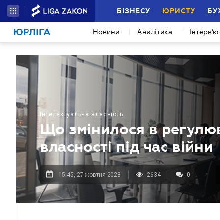
БІЗНЕСУ
ЮРИСТУ
БУ
ЮРЛІГА
Новини
Аналітика
Інтерв'ю
Інтелектуальна власність
Що змінилося в регулюв
власності під час війни
15.45, 27 жовтня 2023
2634
0