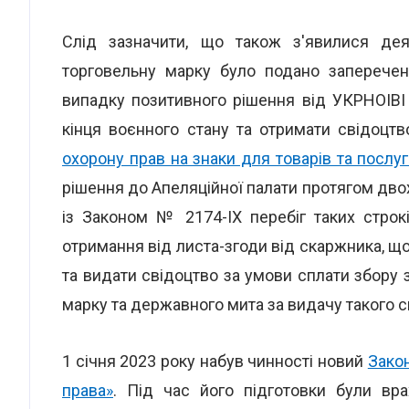
Слід зазначити, що також з'явилися дея
торговельну марку було подано запереченн
випадку позитивного рішення від УКРНОІВ
кінця воєнного стану та отримати свідоцтв
охорону прав на знаки для товарів та послуг
рішення до Апеляційної палати протягом двох 
із Законом № 2174-IX перебіг таких строк
отримання від листа-згоди від скаржника, 
та видати свідоцтво за умови сплати збору 
марку та державного мита за видачу такого с
1 січня 2023 року набув чинності новий
Закон
права»
. Під час його підготовки були вр