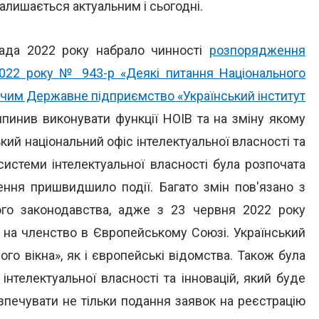
залишається актуальним і сьогодні.
пада 2022 року набрало чинності
розпорядження
 2022 року № 943-р «Деякі питання Національного
 з чим Державне підприємство «Український інститут
инив виконувати функції НОІВ та на зміну якому
ий національний офіс інтелектуальної власності та
системи інтелектуальної власності була розпочата
ення пришвидшило події. Багато змін пов'язано з
кого законодавства, адже з 23 червня 2022 року
а на членство в Європейському Союзі. Український
го вікна», як і європейські відомства. Також була
інтелектуальної власності та інновацій, який буде
езпечувати не тільки подання заявок на реєстрацію