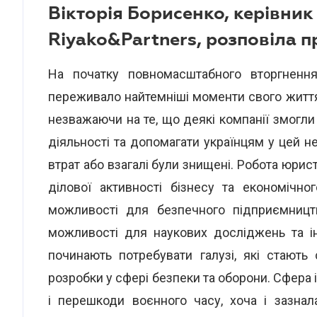
Вікторія Борисенко, керівни
Riyako&Partners, розповіла п
На початку повномасштабного вторгнення
переживало найтемніші моменти свого життя.
незважаючи на те, що деякі компанії змогли
діяльності та допомагати українцям у цей н
втрат або взагалі були знищені. Робота юрис
ділової активності бізнесу та економічн
можливості для безпечного підприємницт
можливості для наукових досліджень та ін
починають потребувати галузі, які стають
розробки у сфері безпеки та оборони. Сфера
і перешкоди воєнного часу, хоча і зазнал