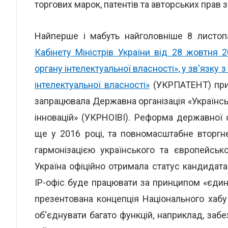
торгових марок, патентів та авторських прав 
Найперше і мабуть найголовніше 8 листо
Кабінету Міністрів України від 28 жовтня
органу інтелектуальної власності», у зв'язку
інтелектуальної власності»
(УКРПАТЕНТ) прип
запрацювала Державна організація «Українськ
інновацій» (УКРНОІВІ). Реформа державної 
ще у 2016 році, та повномасштабне вторгн
гармонізацією українського та європейсь
Україна офіційно отримала статус кандидат
ІР-офіс буде працювати за принципом «єдино
презентована концепція Національного хабу 
об'єднувати багато функцій, наприклад, заб