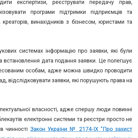
ведити експертизи, реєструвати передачу прав,
нізовувати програми підтримки підприємців та
, креаторів, винахідників з бізнесом, юристами та
укових системах інформацію про заявки, які були
ула встановлення дата подання заявки. Це полегшує
ересованим особам, адже можна швидко проводити
ад, відслідковувати заявки, які порушують права на
електуальної власності, адже спершу люди повинні
блекаутів електронні системи та реєстри просто не
ув чинності
Закон України № 2174-IX "Про захист