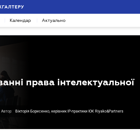
ХГАЛТЕРУ
Календар
Актуально
анні права інтелектуальної
Автор:
Вікторія Борисенко, керівник ІР-практики ЮК Riyako&Partners