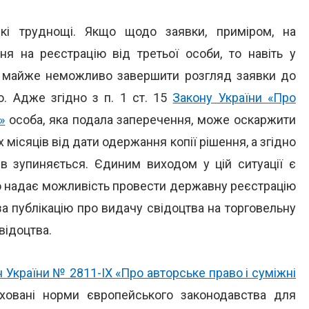
кі труднощі. Якщо щодо заявки, приміром, на
я на реєстрацію від третьої особи, то навіть у
І майже неможливо завершити розгляд заявки до
о. Адже згідно з п. 1 ст. 15
Закону України «Про
»
особа, яка подала заперечення, може оскаржити
місяців від дати одержання копії рішення, а згідно
ів зупиняється. Єдиним виходом у цій ситуації є
що надає можливість провести державну реєстрацію
за публікацію про видачу свідоцтва на торговельну
відоцтва.
 України № 2811-IX «Про авторське право і суміжні
аховані норми європейського законодавства для