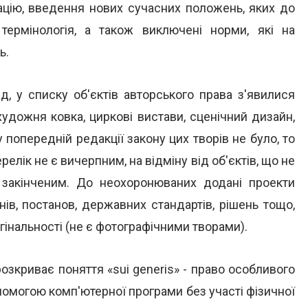
ацію, введення нових сучасних положень, яких до
 термінологія, а також виключені норми, які на
ь.
, у списку об'єктів авторського права з'явилися
 художня ковка, циркові вистави, сценічний дизайн,
 попередній редакції закону цих творів не було, то
лік не є вичерпним, на відміну від об'єктів, що не
 закінченим. До неохоронюваних додані проекти
онів, постанов, державних стандартів, рішень тощо,
игінальності (не є фотографічними творами).
озкриває поняття «sui generis» - право особливого
опомогою комп'ютерної програми без участі фізичної