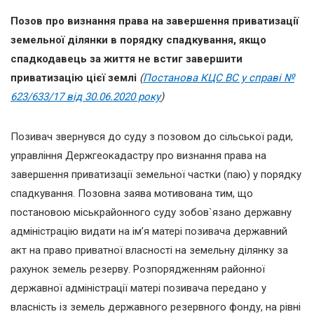
Позов
про визнання права на завершення приватизації
земельної ділянки в
порядку спадкування
, я
кщо
спадкодавець за життя не встиг завершити
приватизацію
цієї землі
(
Постанова
КЦС
ВС
у справі №
623/633/17 від 30
.06.
2020 р
оку
)
Позивач звернувся до суду з позовом до сільської ради,
управління Держгеокадастру про визнання права на
завершення приватизації земельної частки (паю) у порядку
спадкування.
Позовна заява мотивована тим, що
постановою міськрайонного суду зобов`язано державну
адміністрацію видати на ім
’я матері позивача державний
акт на право приватної власності на земельну ділянку за
рахунок земель резерву. Розпорядженням районної
державної адміністрації матері позивача передано у
власність із земель державного резервного фонду, на рівні