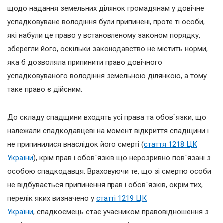
щодо надання земельних ділянок громадянам у довічне
успадковуване володіння були припинені, проте ті особи,
які набули це право у встановленому законом порядку,
зберегли його, оскільки законодавство не містить норми,
яка б дозволяла припинити право довічного
успадковуваного володіння земельною ділянкою, а тому
таке право є дійсним.
До складу спадщини входять усі права та обов`язки, що
належали спадкодавцеві на момент відкриття спадщини і
не припинилися внаслідок його смерті (
стаття 1218 ЦК
України
), крім прав і обов`язків що нерозривно пов`язані з
особою спадкодавця. Враховуючи те, що зі смертю особи
не відбувається припинення прав і обов`язків, окрім тих,
перелік яких визначено у
статті 1219 ЦК
України
, спадкоємець стає учасником правовідношення з