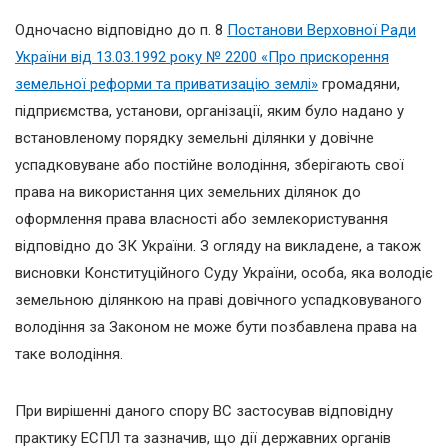
Одночасно відповідно до п. 8
Постанови Верховної Ради
України від 13.03.1992 року № 2200 «Про прискорення
земельної реформи та приватизацію землі»
громадяни,
підприємства, установи, організації, яким було надано у
встановленому порядку земельні ділянки у довічне
успадковуване або постійне володіння, зберігають свої
права на використання цих земельних ділянок до
оформлення права власності або землекористування
відповідно до ЗК України. З огляду на викладене, а також
висновки Конституційного Суду України, особа, яка володіє
земельною ділянкою на праві довічного успадковуваного
володіння за Законом не може бути позбавлена права на
таке володіння.
При вирішенні даного спору ВС застосував відповідну
практику ЕСПЛ та зазначив, що дії державних органів