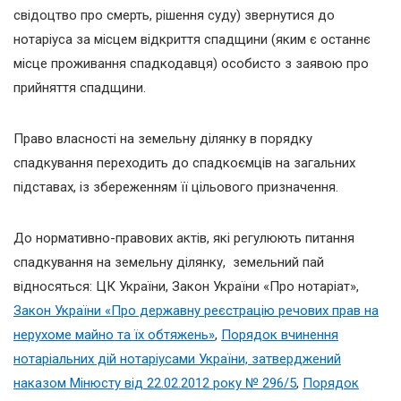
свідоцтво про смерть, рішення суду) звернутися до
нотаріуса за місцем відкриття спадщини (яким є останнє
місце проживання спадкодавця) особисто з заявою про
прийняття спадщини.
Право власності на земельну ділянку в порядку
спадкування переходить до спадкоємців на загальних
підставах, із збереженням її цільового призначення.
До нормативно-правових актів, які регулюють питання
спадкування на земельну ділянку, земельний пай
відносяться: ЦК України, Закон України «Про нотаріат»,
Закон України «Про державну реєстрацію речових прав на
нерухоме майно та їх обтяжень»
,
Порядок вчинення
нотаріальних дій нотаріусами України, затверджений
наказом Мінюсту від 22.02.2012 року № 296/5
,
Порядок