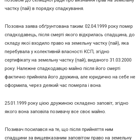
позовом до селищної ради про визнання прав на земельну
частку (пай) в порядку спадкування.
Позовна заява обґрунтована таким: 02.04.1999 року помер
спадкодавець, після смерті якого відкрилась спадщина, до
складу якої входило право на земельну частку (пай), яка
перебувала у колективній власності КСП, згідно
сертифікату на земельну частку (пай), виданого 31.03.2000
року. Належне спадкодавцю майно після його смерті
фактично прийняла його дружина, але юридично на себе не
оформила, через деякий час померла і вона.
25.01.1999 року цією дружиною складено заповіт, згідно
якого вона заповіла позивачу все своє майно.
Позивач посилався на те, що після прийняття ним
спадщини за вищевказаним заповітом право на земельну