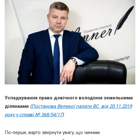
Успадкування п
раво довічного володіння земельними
ділянками
(
Постанова Великої палати ВС
від 20.11.2019
року у справі №
368/54/17
)
По-перше, варто звернути увагу, що чинним