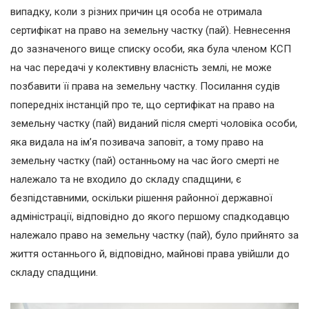
випадку, коли з різних причин ця особа не отримала
сертифікат на право на земельну частку (пай). Невнесення
до зазначеного вище списку особи, яка була членом КСП
на час передачі у колективну власність землі, не може
позбавити її права на земельну частку. Посилання судів
попередніх інстанцій про те, що сертифікат на право на
земельну частку (пай) виданий після смерті чоловіка особи,
яка видала на ім’я позивача заповіт, а тому право на
земельну частку (пай) останньому на час його смерті не
належало та не входило до складу спадщини, є
безпідставними, оскільки рішення районної державної
адміністрації, відповідно до якого першому спадкодавцю
належало право на земельну частку (пай), було прийнято за
життя останнього й, відповідно, майнові права увійшли до
складу спадщини.