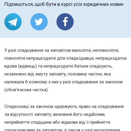
Підпишіться, щоб бути в курсі усіх юридичних новин
У разі спадкування за заповітом малолітні, неповнолітні,
повнолітні непрацездатні діти спадкодавця, непрацездатна
вдова (вдівець) та непрацездатні батьки спадкують,
незалежно від змісту заповіту, половину частки, яка
належала б кожному з них у разі спадкування за законом
(обов'язкова частка).
Спадкоємці за законом одержують право на спадкування
за відсутності заповіту, визнання його недійсним,
неприйняття спадщини або відмови від її прийняття
спадкоємцями за заповітом, а також у разі неохоплення