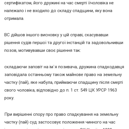
сертифікатом, його дружині на час смерті їїчоловіка не
належало і не входило до складу спадщини, яку вона
отримала.
ВС дійшов іншого висновку у цій справі, скасувавши
рішення судів першої та другої інстанцій та задовольнивши
позов, мотивувавши своє рішення так:
складаючи заповіт на ім`я позивача, дружина спадкодавця
заповідала останньому також майнове право на земельну
частку (пай), яке набула, приймаючи спадщину після смерті
свого чоловіка, відповідно до п. 1 ст. 549 ЦК УРСР 1963
року.
При вирішенні спору про право спадкування на земельну
частку (пай) суд застосовує положення чинного на час