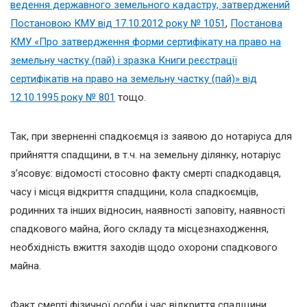
ведення державного земельного кадастру, затверджений
Постановою КМУ від 17.10.2012 року № 1051
,
Постанова
КМУ «Про затвердження форми сертифікату на право на
земельну частку (пай) і зразка Книги реєстрації
сертифікатів на право на земельну частку (пай)» від
12.10.1995 року № 801
тощо.
Так, при зверненні спадкоємця із заявою до нотаріуса для
прийняття спадщини, в т.ч. на земельну ділянку, нотаріус
з’ясовує: відомості стосовно факту смерті спадкодавця,
часу і місця відкриття спадщини, кола спадкоємців,
родинних та інших відносин, наявності заповіту, наявності
спадкового майна, його складу та місцезнаходження,
необхідність вжиття заходів щодо охорони спадкового
майна.
Факт смерті фізичної особи і час відкриття спадщини