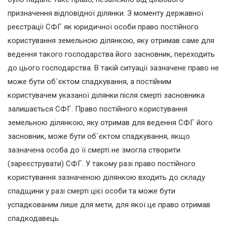
призначення відповідної ділянки. З моменту державної
реєстрації СФГ як юридичної особи право постійного
користування земельною ділянкою, яку отримав саме для
ведення такого господарства його засновник, переходить
до цього господарства. В такій ситуації зазначене право не
може бути об`єктом спадкування, а постійним
користувачем указаної ділянки після смерті засновника
залишається СФГ. Право постійного користування
земельною ділянкою, яку отримав для ведення СФГ його
засновник, може бути об`єктом спадкування, якщо
зазначена особа до її смерті не змогла створити
(зареєструвати) СФГ. У такому разі право постійного
користування зазначеною ділянкою входить до складу
спадщини у разі смерті цієї особи та може бути
успадкованим лише для мети, для якої це право отримав
спадкодавець.