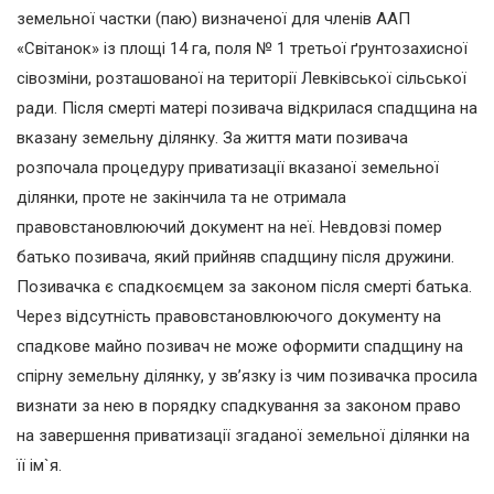
земельної частки (паю) визначеної для членів ААП
«Світанок» із площі 14 га, поля № 1 третьої ґрунтозахисної
сівозміни, розташованої на території Левківської сільської
ради. Після смерті матері позивача відкрилася спадщина на
вказану земельну ділянку. За життя мати позивача
розпочала процедуру приватизації вказаної земельної
ділянки, проте не закінчила та не отримала
правовстановлюючий документ на неї. Невдовзі помер
батько позивача, який прийняв спадщину після дружини.
Позивачка є спадкоємцем за законом після смерті батька.
Через відсутність правовстановлюючого документу на
спадкове майно позивач не може оформити спадщину на
спірну земельну ділянку, у зв’язку із чим позивачка просила
визнати за нею в порядку спадкування за законом право
на завершення приватизації згаданої земельної ділянки на
її ім`я.