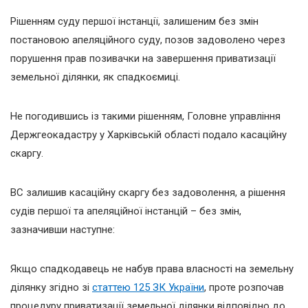
Рішенням суду першої інстанції, залишеним без змін
постановою апеляційного суду, позов задоволено через
порушення прав позивачки на завершення приватизації
земельної ділянки, як спадкоємиці.
Не погодившись із такими рішенням, Головне управління
Держгеокадастру у Харківській області подало касаційну
скаргу.
ВС залишив касаційну скаргу без задоволення, а рішення
судів першої та апеляційної інстанцій – без змін,
зазначивши наступне:
Якщо спадкодавець не набув права власності на земельну
ділянку згідно зі
статтею 125 ЗК України
, проте розпочав
процедуру приватизації земельної ділянки відповідно до