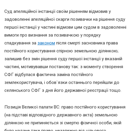
Суд апеляційної інстанції своїм рішенням відмовив у
задоволенні апеляційної скарги позивачки на рішення суду
першої інстанції у частині відмови цим судом в задоволенні
вимоги про визнання за позивачкою у порядку
спадкування за
законом
після смерті засновника права
постійного користування спірною земельною ділянкою;
залишив без змін рішення суду першої інстанції у вказаній
частині, мотивувавши постанову так: з моменту створення
СФГ відбулася фактична заміна постійного
землекористувача, і обов`язки останнього перейшли до
селянського СФГ з дня його державної реєстрації тощо.
Позиція Великої палати ВС: право постійного користування
(на підставі відповідного державного акта) земельною
ділянкою не припиняється зі смертю фізичної особи, якій
було надане таке право, незалежно від цільового