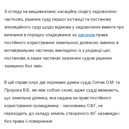
З огляду на вищевказане, касаційну скаргу задоволено
частково, рішення суду першої інстанції та постанову
апеляційного суду щодо відмови у задоволенні вимоги про
визнання в порядку спадкування за
законом
права
постійного користування земельною ділянкою змінено в
мотивувальних частинах, викладено їх у редакції цієї
постанови, в інших частинах зазначені судові рішення
залишено без змін.
В цій справі існує дві окремаих думки судді Ситнік О.М. та
Пророка В.В., які між собою схожі, адже судді вважають,
що земельна ділянка, яка надана на праві постійного
користування громадянину - засновнику СФГ, не
переходить до складу земель створеного ФГ назавжди і
без права її повернення.