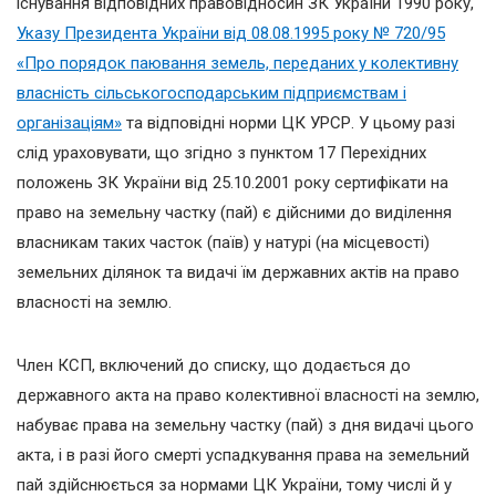
існування відповідних правовідносин ЗК України 1990 року,
Указу Президента України від 08.08.1995 року № 720/95
«Про порядок паювання земель, переданих у колективну
власність сільськогосподарським підприємствам і
організаціям»
та відповідні норми ЦК УРСР. У цьому разі
слід ураховувати, що згідно з пунктом 17 Перехідних
положень ЗК України від 25.10.2001 року сертифікати на
право на земельну частку (пай) є дійсними до виділення
власникам таких часток (паїв) у натурі (на місцевості)
земельних ділянок та видачі їм державних актів на право
власності на землю.
Член КСП, включений до списку, що додається до
державного акта на право колективної власності на землю,
набуває права на земельну частку (пай) з дня видачі цього
акта, і в разі його смерті успадкування права на земельний
пай здійснюється за нормами ЦК України, тому числі й у