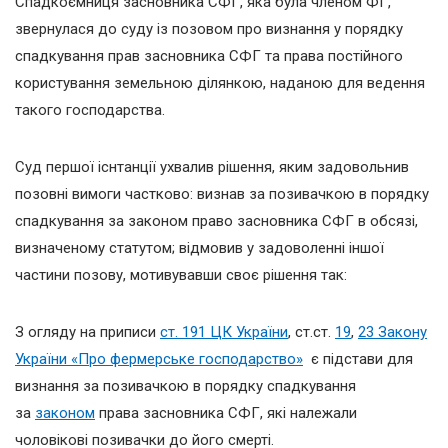
Спадкоємниця засновника СФГ, яка була членом ФГ,
звернулася до суду із позовом про визнання у порядку
спадкування прав засновника СФГ та права постійного
користування земельною ділянкою, наданою для ведення
такого господарства.
Суд першої існтанції ухвалив рішення, яким задовольнив
позовні вимоги частково: визнав за позивачкою в порядку
спадкування за законом право засновника СФГ в обсязі,
визначеному статутом; відмовив у задоволенні іншої
частини позову, мотивувавши своє рішення так:
З огляду на приписи
ст. 191
ЦК України
, ст.ст.
19
,
23 Закону
України «Про фермерське господарство»
є підстави для
визнання за позивачкою в порядку спадкування
за
законом
права засновника СФГ, які належали
чоловікові позивачки до його смерті.