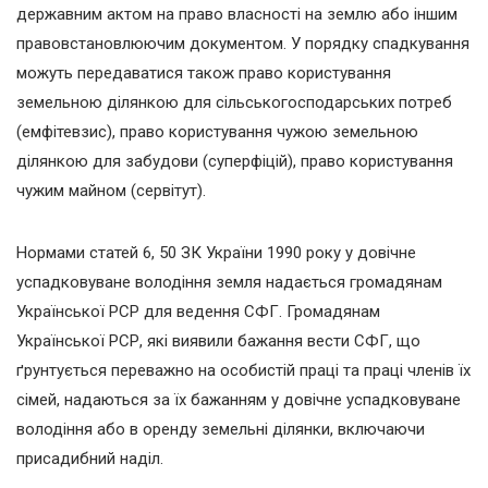
державним актом на право власності на землю або іншим
правовстановлюючим документом. У порядку спадкування
можуть передаватися також право користування
земельною ділянкою для сільськогосподарських потреб
(емфітевзис), право користування чужою земельною
ділянкою для забудови (суперфіцій), право користування
чужим майном (сервітут).
Нормами статей 6, 50 ЗК України 1990 року у довічне
успадковуване володіння земля надається громадянам
Української РСР для ведення СФГ. Громадянам
Української РСР, які виявили бажання вести СФГ, що
ґрунтується переважно на особистій праці та праці членів їх
сімей, надаються за їх бажанням у довічне успадковуване
володіння або в оренду земельні ділянки, включаючи
присадибний наділ.