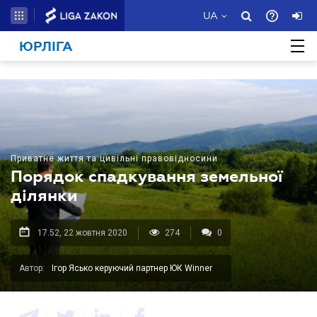
UA
ЮРЛІГА
Приватне життя та цивільні правовідносини
Порядок спадкування земельної
ділянки
17.52, 22 жовтня 2020
274
0
Автор:
Ігор Ясько керуючий партнер ЮК Winner