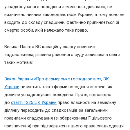
успадковуваного володіння земельною ділянкою, не
визначено чинним законодавством України, а тому воно не
входить до складу спадщини, фактично припиняється зі
смертю особи, якій належало таке право.
Велика Палата ВС касаційну скаргу позивачів
задовольнила, рішення районного суду залишила в силі з
таких мотивів:
Закон України «Про фермерське господарство»
,
ЗК
України
не містить такої форми володіння землею, як
довічне успадковуване володіння. Проте, відповідно
до
статті 1225 ЦK України
право власності на земельну
ділянку переходить до спадкоємців за загальними
правилами спадкування (зі збереженням її цільового
призначення) при підтвердженні цього права спадкодавця