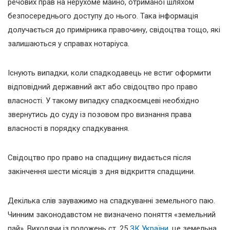
речових прав на нерухоме майно, отриманої шляхом
безпосереднього доступу до нього. Така інформація
долучається до примірника правочину, свідоцтва тощо, які
залишаються у справах нотаріуса.
Існують випадки, коли спадкодавець не встиг оформити
відповідний державний акт або свідоцтво про право
власності. У такому випадку спадкоємцеві необхідно
звернутись до суду із позовом про визнання права
власності в порядку спадкування.
Свідоцтво про право на спадщину видається після
закінчення шести місяців з дня відкриття спадщини.
Декілька слів зауважимо на спадкуванні земельного паю.
Чинним законодавстом не визначено поняття «земельний
пай». Виходячи із положень ст. 25
ЗК України
, це земельна