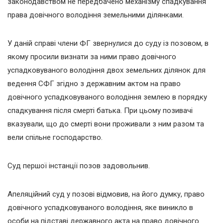
законодавством не передбачено механізму спадкування
права довічного володіння земельними ділянками.
У даній справі члени ФГ звернулися до суду із позовом, в
якому просили визнати за ними право довічного
успадковуваного володіння двох земельних ділянок для
ведення СФГ згідно з державним актом на право
довічного успадковуваного володіння землею в порядку
спадкування після смерті батька. При цьому позивачі
вказували, що до смерті вони проживали з ним разом та
вели спільне господарство.
Суд першої інстанції позов задовольнив.
Апеляційний суд у позові відмовив, на його думку, право
довічного успадковуваного володіння, яке виникло в
особи на підставі державного акта на право довічного