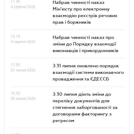
11.45
Набрав чинності наказ
4 серпня 2026
Мін’юсту про електронну
взаємодію реєстрів речових
прав і боржників
16.15
Набрав чинності наказ про
3 серпня 2026
зміни до Порядку взаємодії
виконавців і прикордонників
17.50
З 31 липня оновлено порядок
31 липня 2026
взаємодії системи виконавчого
провадження та ЄДЕССБ
16.00
З 30 липня діють зміни до
30 липня 2026
переліку документів для
стягнення заборгованості за
договорами факторингу з
регресом