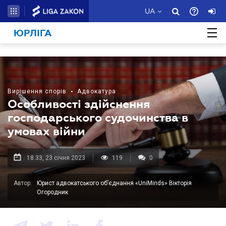
UA
ЮРЛІГА
Вирішення спорів
•
Адвокатура
Особливості здійснення
господарського судочинства в
умовах війни
18.33, 23 січня 2023
119
0
Автор:
Юрист адвокатського об’єднання «UniMinds» Вікторія
Огородник