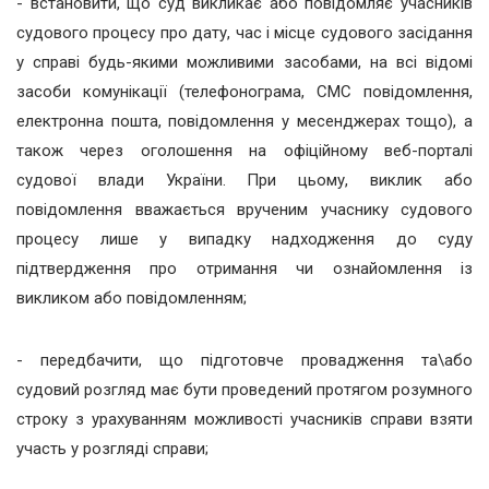
- встановити, що суд викликає або повідомляє учасників
судового процесу про дату, час і місце судового засідання
у справі будь-якими можливими засобами, на всі відомі
засоби комунікації (телефонограма, СМС повідомлення,
електронна пошта, повідомлення у месенджерах тощо), а
також через оголошення на офіційному веб-порталі
судової влади України. При цьому, виклик або
повідомлення вважається врученим учаснику судового
процесу лише у випадку надходження до суду
підтвердження про отримання чи ознайомлення із
викликом або повідомленням;
- передбачити, що підготовче провадження та\або
судовий розгляд має бути проведений протягом розумного
строку з урахуванням можливості учасників справи взяти
участь у розгляді справи;