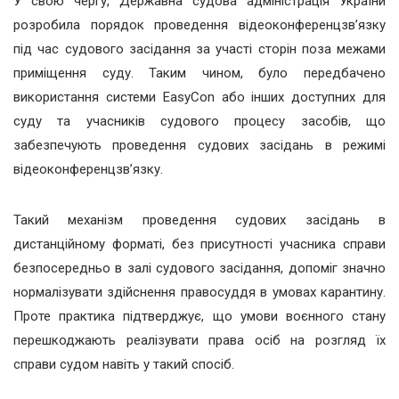
У свою чергу, Державна судова адміністрація України
розробила порядок проведення відеоконференцзв’язку
під час судового засідання за участі сторін поза межами
приміщення суду. Таким чином, було передбачено
використання системи EasyCon або інших доступних для
суду та учасників судового процесу засобів, що
забезпечують проведення судових засідань в режимі
відеоконференцзв’язку.
Такий механізм проведення судових засідань в
дистанційному форматі, без присутності учасника справи
безпосередньо в залі судового засідання, допоміг значно
нормалізувати здійснення правосуддя в умовах карантину.
Проте практика підтверджує, що умови воєнного стану
перешкоджають реалізувати права осіб на розгляд їх
справи судом навіть у такий спосіб.