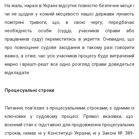
На жаль, наразі в Україні відсутнє повністю безпечне місце і
чи не щодня у кожній місцевості нашої держави лунають
повітряні тривоги, що, в свою чергу, передбачає
необхідність особи (судді, учасників справи або
працівників суду) переміститись в укриття. Очевидно, що
про повноцінне судове засідання в такому разі говорити
важко, а отже, час усіх учасників процесу буде витрачений
марно і врешті-решт все одно розгляд справи доведеться
відкладати.
Процесуальні строки
Питання, пов’язані з процесуальними строками, є одними із
ключових у судовому процесі. Прямої вказівки, що
воєнний стан є підставою для продовження процесуальних
строків, немає ні у Конституції України, ні у Законі № 389-