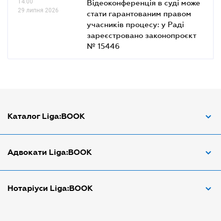
14.00
Відеоконференція в суді може
29 липня 2026
стати гарантованим правом
учасників процесу: у Раді
зареєстровано законопроєкт
№ 15446
Каталог Liga:BOOK
Адвокат з трудових спорів
Адвокати Liga:BOOK
Адвокат по ДТП
Апостіль документів
Адвокати Вінниці
Нотаріуси Liga:BOOK
Арбітражний керуючий
Адвокати Дніпра
Аудитор
Адвокати Донецка
Нотариуси Дніпра