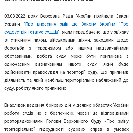
03.03.2022 року Верховна Рада України прийняла Закон
України
“Про внесення змін до Закону України “Про
судоустрій і статус суддів”
, яким передбачено, що у зв’язку
зі стихійним лихом, військовими діями, заходами щодо
боротьби з тероризмом або іншими надзвичайними
обставинами, робота суду може бути припинена з
одночасним визначенням іншого суду, який буде
здійснювати правосуддя на території суду, що припинив
діяльність та який найбільш територіально наближений до
суду, роботу якого припинено.
Внаслідок ведення бойових дій у деяких областях України
робота судів не є безпечною, через це відповідними
розпорядженнями Голови Верховного Суду «Про зміну
територіальної підсудності судових справ в умовах