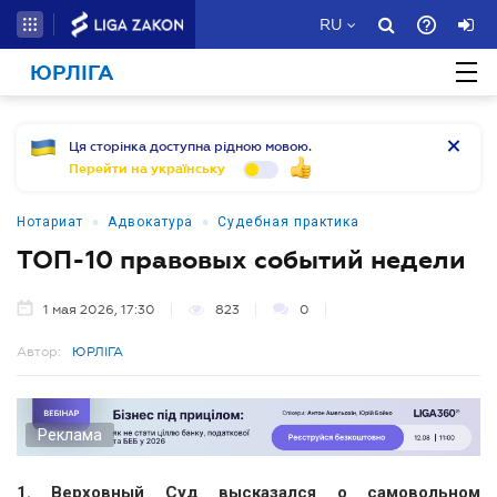
RU
ЮРЛІГА
Ця сторінка доступна рідною мовою.
Перейти на українську
•
•
Нотариат
Адвокатура
Судебная практика
ТОП-10 правовых событий недели
1 мая 2026, 17:30
823
0
Автор:
ЮРЛІГА
Реклама
1. Верховный Суд высказался о самовольном