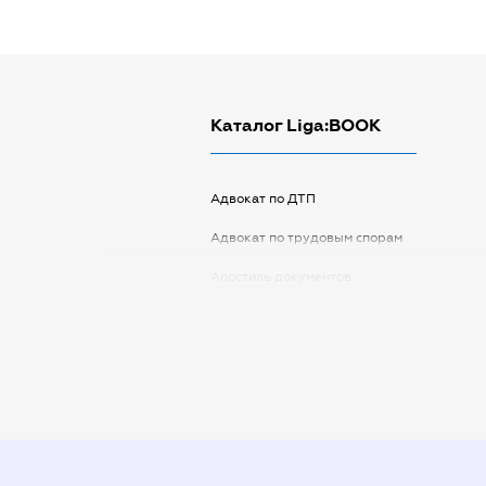
Каталог Liga:BOOK
Адвокат по ДТП
Адвокат по трудовым спорам
Апостиль документов
Арбитражный управляющий
Аудитор
Виписка з ЕДР
Государственная регистрация
Дарственная на квартиру