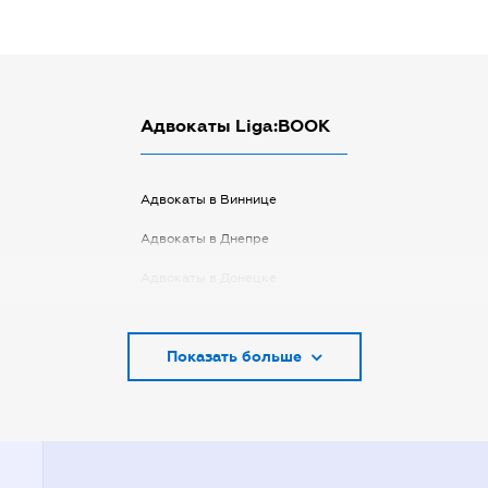
Адвокаты Liga:BOOK
Адвокаты в Виннице
Адвокаты в Днепре
Адвокаты в Донецке
Адвокаты в Запорожье
Показать больше
Адвокаты в Киеве
Адвокаты в Кривом Роге
Адвокаты в Луцке
Адвокаты в Одессе