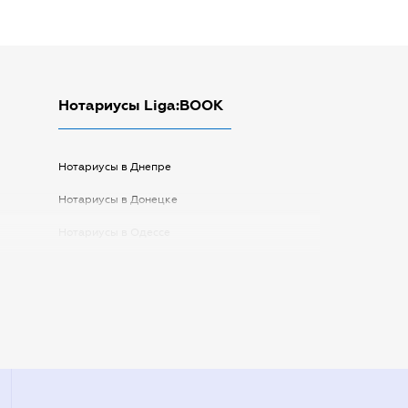
Нотариусы Liga:BOOK
Нотариусы в Днепре
Нотариусы в Донецке
Нотариусы в Одессе
Нотариусы в Запорожье
Нотариусы в Киеве
Нотариусы в Полтаве
Нотариусы в Харькове
Нотариусы в Херсоне