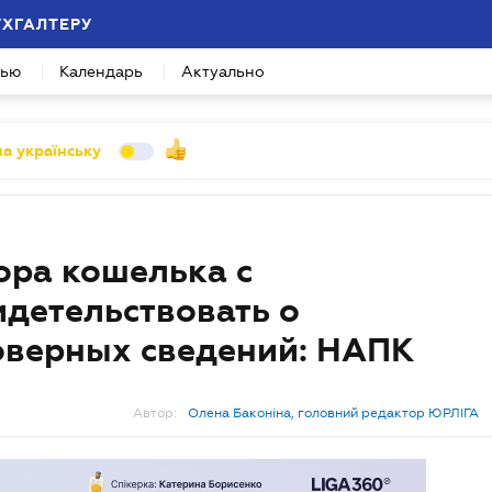
УХГАЛТЕРУ
вью
Календарь
Актуально
а українську
ора кошелька с
идетельствовать о
оверных сведений: НАПК
Автор:
Олена Баконіна, головний редактор ЮРЛІГА