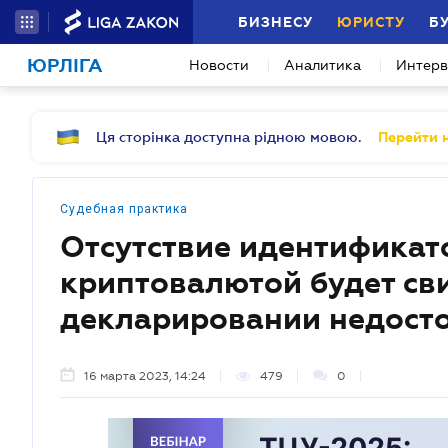
БИЗНЕСУ
ЮРИСТУ
Б
ЮРЛІГА
Новости
Аналитика
Интер
Ця сторінка доступна рідною мовою.
Перейти н
Судебная практика
Отсутствие идентификат
криптовалютой будет св
декларировании недост
16 марта 2023, 14:24
479
0