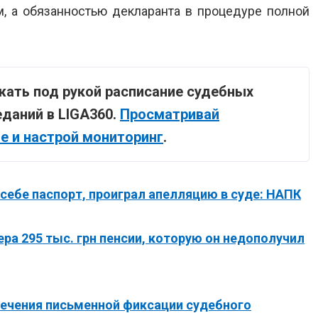
м, а обязанностью декларанта в процедуре полной
жать под рукой расписание судебных
даний в LIGA360.
Просматривай
не и настрой мониторинг
.
себе паспорт, проиграл апелляцию в суде: НАПК
ра 295 тыс. грн пенсии, которую он недополучил
ечения письменной фиксации судебного