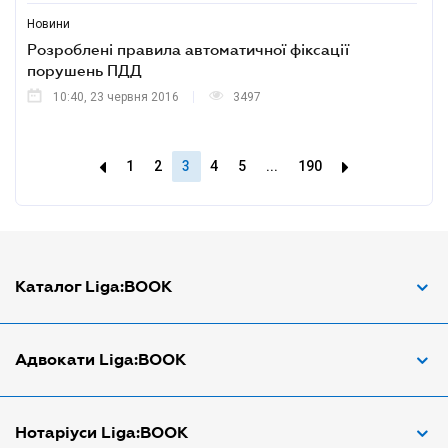
Новини
Розроблені правила автоматичної фіксації
порушень ПДД
10:40, 23 червня 2016
3497
1
2
3
4
5
...
190
Каталог Liga:BOOK
Адвокат з трудових спорів
Адвокати Liga:BOOK
Адвокат по ДТП
Апостіль документів
Адвокати Вінниці
Нотаріуси Liga:BOOK
Арбітражний керуючий
Адвокати Дніпра