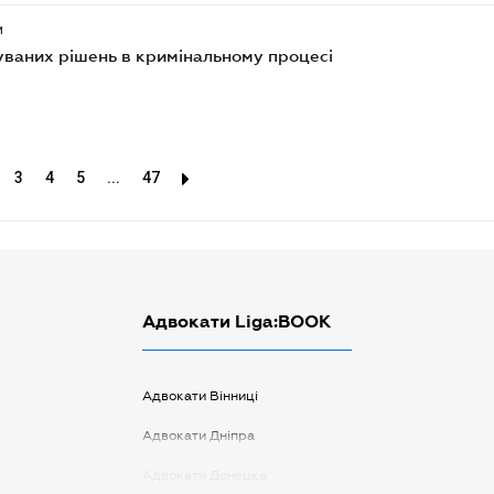
и
ваних рішень в кримінальному процесі
3
4
5
...
47
Адвокати Liga:BOOK
Адвокати Вінниці
Адвокати Дніпра
Адвокати Донецка