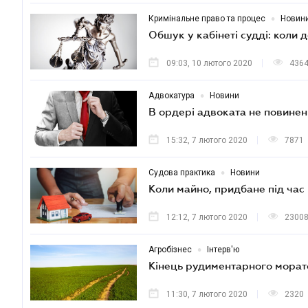
•
Кримінальне право та процес
Новин
Обшук у кабінеті судді: коли
09:03, 10 лютого 2020
436
•
Адвокатура
Новини
В ордері адвоката не повинен
15:32, 7 лютого 2020
7871
•
Судова практика
Новини
Коли майно, придбане під час 
12:12, 7 лютого 2020
2300
•
Агробізнес
Інтерв'ю
Кінець рудиментарного морат
11:30, 7 лютого 2020
2320