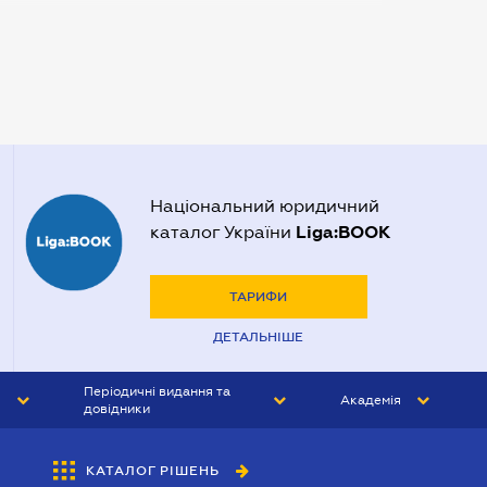
Нотаріуси Запоріжжя
Нотаріуси Одеси
Нотаріуси Полтави
Нотаріуси Харкова
Нотаріуси Херсона
Національний юридичний
Liga:BOOK
каталог України
ТАРИФИ
ДЕТАЛЬНІШЕ
Періодичні видання та
Академія
довідники
ЮРИСТ&ЗАКОН
АКАДЕМІЯ ЛІГА:ЗАКОН
КАТАЛОГ РІШЕНЬ
БУХГАЛТЕР&ЗАКОН