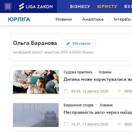
БІЗНЕСУ
ЮРИСТУ
БУ
ЮРЛІГА
Новини
Аналітика
Інтерв'ю
Ольга Баранова
701
стаття
провідний юрист-аналітик ЛІГА:ЗАКОН Бізнес
•
Судова практика
Новини
Дитина може користуватися жи
09:09, 12 лютого 2020
380
•
Вирішення спорів
Новини
Несправність авто через наїзд
16:31, 11 лютого 2020
409