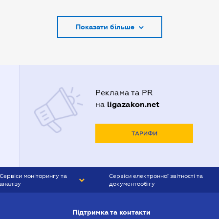
Адвокати Запоріжжя
Показати більше
Адвокати Києва
Адвокати Луцька
Адвокати Львова
Адвокати Одеси
Реклама та PR
Адвокати Полтави
ligazakon.net
на
Адвокати Харькова
Адвокаты Кривого Рогу
ТАРИФИ
Сервіси моніторингу та
Сервіси електронної звітності та
аналізу
документообігу
CONTR AGENT
Liga:REPORT
Підтримка та контакти
SMS-МАЯК