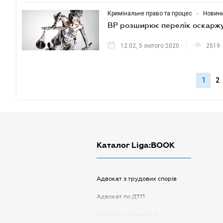
•
Кримінальне право та процес
Новин
ВР розширює перелік оскаржу
12:02, 5 лютого 2020
2519
1
2
Каталог Liga:BOOK
Адвокат з трудових спорів
Адвокат по ДТП
Апостіль документів