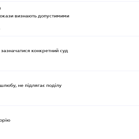
и
 докази визнають допустимими
4
 зазначатися конкретний суд
шлюбу, не підлягає поділу
8
орію