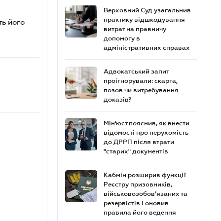
Верховний Суд узагальнив
практику відшкодування
ть його
витрат на правничу
допомогу в
адміністративних справах
Адвокатський запит
проігнорували: скарга,
позов чи витребування
доказів?
Мін'юст пояснив, як внести
відомості про нерухомість
до ДРРП після втрати
"старих" документів
Кабмін розширив функції
Реєстру призовників,
військовозобов’язаних та
резервістів і оновив
правила його ведення