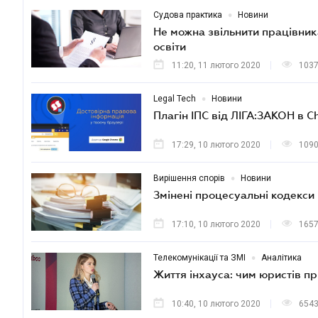
•
Судова практика
Новини
Не можна звільнити працівник
освіти
11:20, 11 лютого 2020
103
•
Legal Tech
Новини
Плагін ІПС від ЛІГА:ЗАКОН в 
17:29, 10 лютого 2020
109
•
Вирішення спорів
Новини
Змінені процесуальні кодекси
17:10, 10 лютого 2020
165
•
Телекомунікації та ЗМІ
Аналітика
Життя інхауса: чим юристів пр
10:40, 10 лютого 2020
654