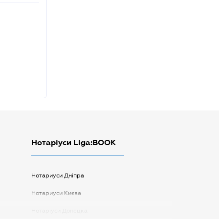
Нотаріуси Liga:BOOK
Нотариуси Дніпра
Нотариуси Києва
Нотаріуси Донецка