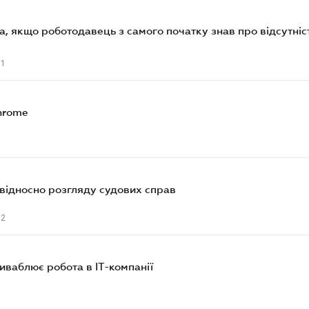
а, якщо роботодавець з самого початку знав про відсутніс
71
Chrome
0
 відносно розгляду судових справ
72
иваблює робота в ІТ-компанії
3