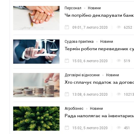
•
Персонал
Новини
Чи потрібно декларувати банк
09:01, 7 лютого 2020
6252
•
Судова практика
Новини
Термін роботи переведених с
15:03, 6 лютого 2020
519
•
Договірні відносини
Новини
Хто сплачує податок за дого
13:08, 6 лютого 2020
1021
•
Агробізнес
Новини
Рада наполягає на інвентариза
15:02, 5 лютого 2020
451