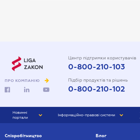
Арбітражний керуючий
Аудитор
Витяг з ЄДР
Державна реєстрація
Довідка про сімейний стан
Центр підтримки користувачів
Довіреність на автомобіль
0-800-210-103
Довіреність на представлення
Підбір продуктів та рішень
інтересів в суді
ПРО КОМПАНІЮ
0-800-210-102
Довіреність на реєстрацію
юридичної особи
Довіреність на розпорядження
Новинні
Інформаційно-правові системи
майном
портали
Договір дарування квартири
ЮРЛІГА
Право України
Співробітництво
Блог
БІЗНЕС
ГРАНД
Договір купівлі-продажу