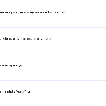
івські рахунки з нульовим балансом
уддів планують подовжувати
вором оренди
3
ції лісів України