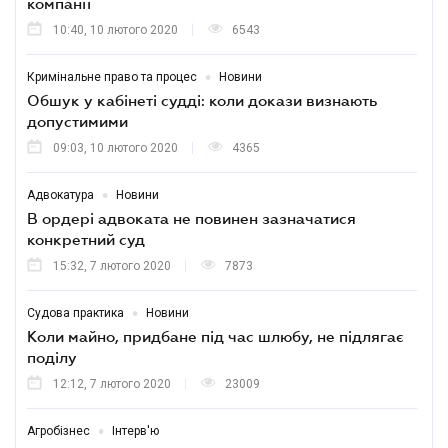
компанії
10:40, 10 лютого 2020
6543
•
Кримінальне право та процес
Новини
Обшук у кабінеті судді: коли докази визнають
допустимими
09:03, 10 лютого 2020
4365
•
Адвокатура
Новини
В ордері адвоката не повинен зазначатися
конкретний суд
15:32, 7 лютого 2020
7873
•
Судова практика
Новини
Коли майно, придбане під час шлюбу, не підлягає
поділу
12:12, 7 лютого 2020
23009
•
Агробізнес
Інтерв'ю