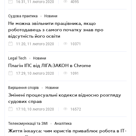
16:31, 11 лютого 2020
4095
•
Судова практика
Новини
Не можна звільнити працівника, якщо
роботодавець з самого початку знав про
відсутність його освіти
11:20, 11 лютого 2020
10371
•
Legal Tech
Новини
Плагін ІПС від ЛІГА:ЗАКОН в Chrome
17:29, 10 лютого 2020
1091
•
Вирішення спорів
Новини
Змінені процесуальні кодекси відносно розгляду
судових справ
17:10, 10 лютого 2020
16572
•
Телекомунікації та ЗМІ
Аналітика
Життя інхауса: чим юристів приваблює робота в ІТ-