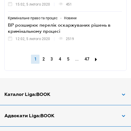
15:02, 5 лютого 2020
451
•
Кримінальне право та процес
Новини
ВР розширює перелік оскаржуваних рішень в
кримінальному процесі
12:02, 5 лютого 2020
2519
1
2
3
4
5
...
47
Каталог Liga:BOOK
Адвокат з трудових спорів
Адвокати Liga:BOOK
Адвокат по ДТП
Апостіль документів
Адвокати Вінниці