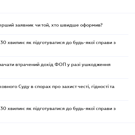
перший заявник чи той, хто швидше оформив?
30 хвилин: як підготуватися до будь-якої справи з
значати втрачений дохід ФОП у разі ушкодження
ного Суду в спорах про захист честі, гідності та
30 хвилин: як підготуватися до будь-якої справи з