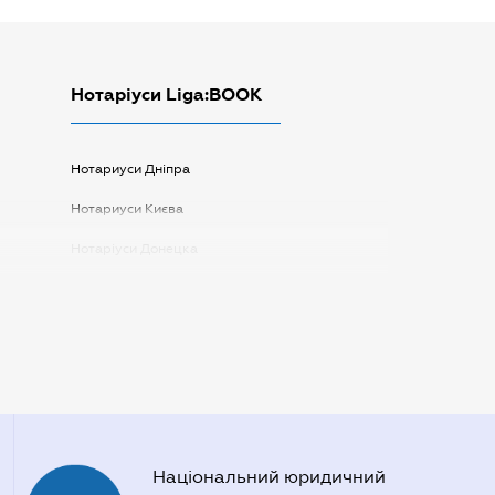
Нотаріуси Liga:BOOK
Нотариуси Дніпра
Нотариуси Києва
Нотаріуси Донецка
Нотаріуси Запоріжжя
Нотаріуси Одеси
Нотаріуси Полтави
Нотаріуси Харкова
Нотаріуси Херсона
Національний юридичний