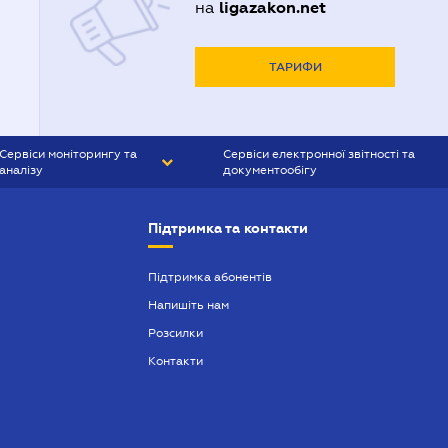
ligazakon.net
на
Адвокати Харькова
Адвокаты Кривого Рогу
ТАРИФИ
Сервіси моніторингу та
Сервіси електронної звітності та
аналізу
документообігу
CONTR AGENT
Liga:REPORT
Підтримка та контакти
SMS-МАЯК
VERDICTUM
Підтримка абонентів
Напишіть нам
SEMANTRUM
Розсилки
SMS-МАЯК ІПОТЕКА
Контакти