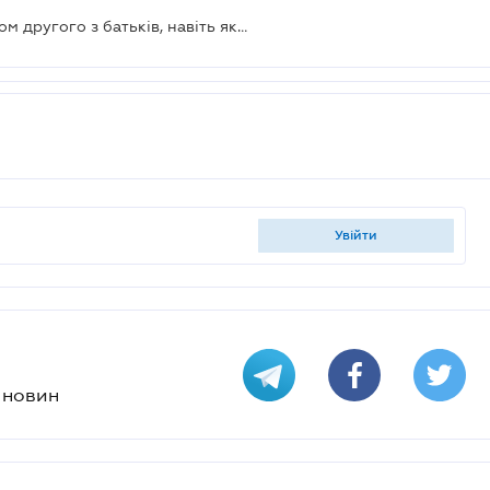
Дитина може користуватися житлом другого з батьків, навіть якщо там не проживає
увійти
х новин