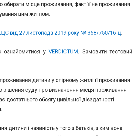
о обирати місце проживання, факт її не проживання
тування цим житлом.
КЦС від 27 листопада 2019 року № 368/750/16-ц
.
но ознайомитися у
VERDICTUM
. Замовити тестовий
проживання дитини у спірному житлі її проживання
о до рішення суду про визначення місця проживання
має достатнього обсягу цивільної дієздатності
.
 дитини і наявність у того з батьків, з ким вона