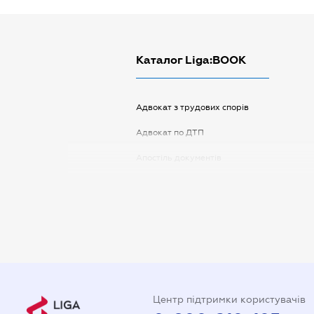
Каталог Liga:BOOK
Адвокат з трудових спорів
Адвокат по ДТП
Апостіль документів
Арбітражний керуючий
Аудитор
Витяг з ЄДР
Державна реєстрація
Довідка про сімейний стан
Центр підтримки користувачів
Довіреність на автомобіль