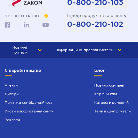
0-800-210-103
Довіреність на представлення
Підбір продуктів та рішень
інтересів в суді
ПРО КОМПАНІЮ
0-800-210-102
Довіреність на реєстрацію
юридичної особи
Довіреність на розпорядження
Новинні
Інформаційно-правові системи
майном
портали
Договір дарування квартири
ЮРЛІГА
Право України
Співробітництво
Блог
БІЗНЕС
ГРАНД
Договір купівлі-продажу
автомобіля
БУХГАЛТЕР.ua
ПРАЙМ
Агенти
Новини компанії
Договір купівлі-продажу
Дилери
Керівництва
БУХГАЛТЕР ПРОФ
будинку
Політика конфіденційності
Каталоги компаній
ЮРИСТ ПРОФ
Договір купівлі-продажу
Умови використання сайту
Теми в центрі уваги
квартири
ЮРИСТ
Реклама
Договір міни нерухомості
ПІДПРИЄМЕЦЬ
Договір оренди квартири