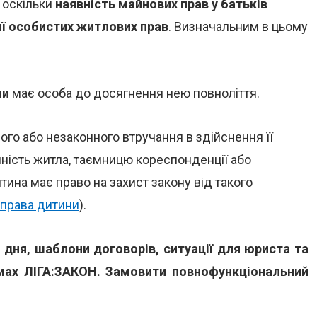
 оскільки
наявність майнових прав у батьків
її особистих житлових прав
. Визначальним в цьому
ни
має особа до досягнення нею повноліття.
го або незаконного втручання в здійснення її
нність житла, таємницю кореспонденції або
Дитина має право на захист закону від такого
 права дитини
).
 дня, шаблони договорів, ситуації для юриста та
мах ЛІГА:ЗАКОН. Замовити повнофункціональний