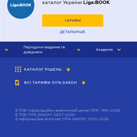
Liga:BOOK
каталог України
ТАРИФИ
ДЕТАЛЬНІШЕ
Періодичні видання та
Академія
довідники
ЮРИСТ&ЗАКОН
АКАДЕМІЯ ЛІГА:ЗАКОН
КАТАЛОГ РІШЕНЬ
БУХГАЛТЕР&ЗАКОН
ВСІ ТАРИФИ ЛІГА:ЗАКОН
ВІСНИК МСФЗ
ІНТЕРБУХ
ОСОБИСТИЙ ЕКСПЕРТ
©
ТОВ "інформаційно-аналітичний центр ЛІГА", 1991-2026.
©
ТОВ "ЛІГА ЗАКОН", 2007-2026.
©
Інформаційне агенство "ЛІГА:ЗАКОН", 2010-2026.