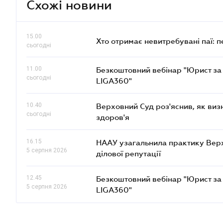
Схожі новини
15.00
Хто отримає невитребувані паї: 
сьогодні
11.00
Безкоштовний вебінар "Юрист за 
сьогодні
LIGA360"
10.40
Верховний Суд роз'яснив, як ви
сьогодні
здоров'я
16.15
НААУ узагальнила практику Верхов
5 серпня 2026
ділової репутації
12.45
Безкоштовний вебінар "Юрист за 
5 серпня 2026
LIGA360"