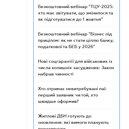
Безкоштовний вебінар "ТЦУ-2025:
хто має звітувати, що змінилося та
як підготуватися до 1 жовтня"
Безкоштовний вебінар "Бізнес під
прицілом: як не стати ціллю банку,
податкової та БЕБ у 2026"
Нові соцгарантії для військових із
числа колишніх засуджених: Закон
набрав чинності
Хто отримає невитребувані паї:
перший заявник чи той, хто
швидше оформив?
Житлові ДБН готують до
оновлення: які вимоги планують
переглянути