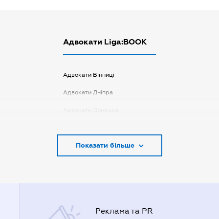
Адвокати Liga:BOOK
Адвокати Вінниці
Адвокати Дніпра
Адвокати Донецка
Адвокати Запоріжжя
Показати більше
Адвокати Києва
Адвокати Луцька
Адвокати Львова
Адвокати Одеси
Реклама та PR
Адвокати Полтави