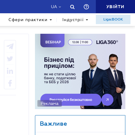
УВІЙТИ
UA
Сфери практики
Індустрії
Liga:BOOK
Реклама
Важливе