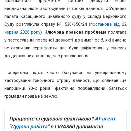
залишається предметом гострих дискусій через
неоднозначність застосування строків давності. Об'єднана
палата Касаційного цивільного суду у складі Верховного
Суду розглянула справу № 530/656/24 (
постанова від 22
червня 2026 року
).
Ключова правова проблема
полягала
у застосуванні позовної давності до вимог осіб, які вчасно
не отримали сертифікати, але були зафіксовані у списках
до державних актів під час розпаювання.
Попередній підхід часто базувався на універсальному
застосуванні трирічного строку давності, що спливав ще
наприкінці 90-х років, фактично позбавляючи багатьох
громадян права на землю.
Працюєте із судовою практикою?
АІ-агент
"Судова робота"
в LIGA360 допомагає