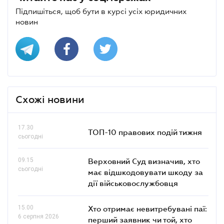
Підпишіться, щоб бути в курсі усіх юридичних
новин
Схожі новини
17.30
ТОП-10 правових подій тижня
сьогодні
09.15
Верховний Суд визначив, хто
сьогодні
має відшкодовувати шкоду за
дії військовослужбовця
15.00
Хто отримає невитребувані паї:
6 серпня 2026
перший заявник чи той, хто