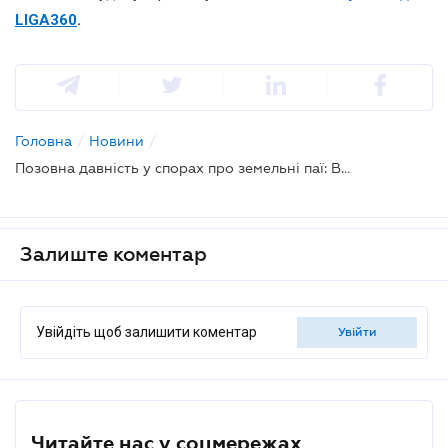
LIGA360
.
Головна
/
Новини
/
Позовна давність у спорах про земельні паї: Верховний Суд сформував новий підхід
Залиште коментар
Увійдіть щоб залишити коментар
увійти
Читайте нас у соцмережах