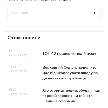
Схожі новини
17.30
ТОП-10 правових подій тижня
7 серпня 2026
09.15
Верховний Суд визначив, хто
7 серпня 2026
має відшкодовувати шкоду за
дії військовослужбовця
15.00
Хто отримає невитребувані паї:
6 серпня 2026
перший заявник чи той, хто
швидше оформив?