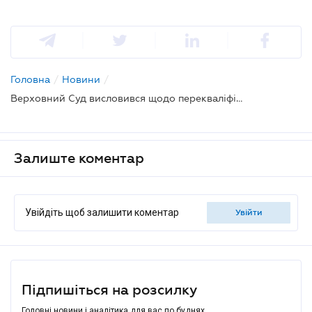
Головна
/
Новини
/
Верховний Суд висловився щодо перекваліфікації позову для обходу позовної давності
Залиште коментар
Увійдіть щоб залишити коментар
увійти
Підпишіться на розсилку
Головні новини і аналітика для вас по буднях