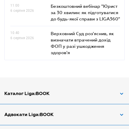
11.00
Безкоштовний вебінар "Юрист
6 серпня 2026
за 30 хвилин: як підготуватися
до будь-якої справи з LIGA360"
10.40
Верховний Суд роз'яснив, як
6 серпня 2026
визначати втрачений дохід
ФОП у разі ушкодження
здоров'я
Каталог Liga:BOOK
Адвокат з трудових спорів
Адвокати Liga:BOOK
Адвокат по ДТП
Апостіль документів
Адвокати Вінниці