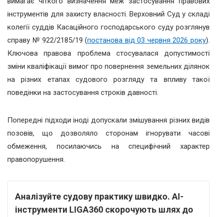
вимагає чіткого визначення меж застосування правових
інструментів для захисту власності. Верховний Суд у складі
колегії суддів Касаційного господарського суду розглянув
справу № 922/2185/19 (
постанова від 03 червня 2026 року
).
Ключова правова проблема стосувалася допустимості
зміни кваліфікації вимог про повернення земельних ділянок
на різних етапах судового розгляду та впливу такої
поведінки на застосування строків давності.
Попередні підходи іноді допускали змішування різних видів
позовів, що дозволяло сторонам ігнорувати часові
обмеження, посилаючись на специфічний характер
правопорушення.
Аналізуйте судову практику швидко. AI-
інструменти LIGA360 скорочують шлях до