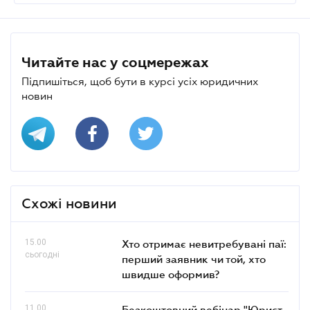
Читайте нас у соцмережах
Підпишіться, щоб бути в курсі усіх юридичних
новин
Схожі новини
15.00
Хто отримає невитребувані паї:
сьогодні
перший заявник чи той, хто
швидше оформив?
11.00
Безкоштовний вебінар "Юрист