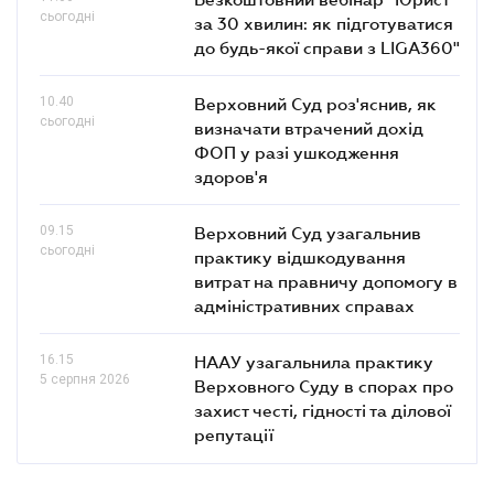
сьогодні
за 30 хвилин: як підготуватися
до будь-якої справи з LIGA360"
10.40
Верховний Суд роз'яснив, як
сьогодні
визначати втрачений дохід
ФОП у разі ушкодження
здоров'я
09.15
Верховний Суд узагальнив
сьогодні
практику відшкодування
витрат на правничу допомогу в
адміністративних справах
16.15
НААУ узагальнила практику
5 серпня 2026
Верховного Суду в спорах про
захист честі, гідності та ділової
репутації