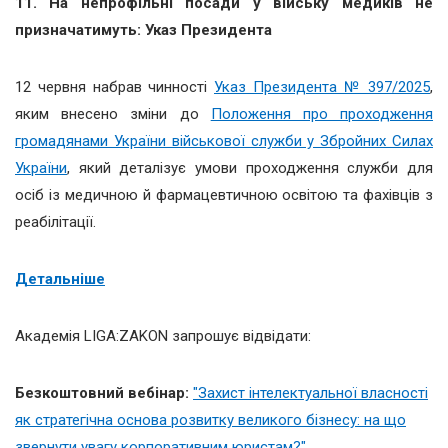
11. На непрофільні посади у війську медиків не
призначатимуть: Указ Президента
12 червня набрав чинності
Указ Президента № 397/2025
,
яким внесено зміни до
Положення про проходження
громадянами України військової служби у Збройних Силах
України
, який деталізує умови проходження служби для
осіб із медичною й фармацевтичною освітою та фахівців з
реабілітації.
Детальніше
Академія LIGA:ZAKON запрошує відвідати:
Безкоштовний вебінар:
"Захист інтелектуальної власності
як стратегічна основа розвитку великого бізнесу: на що
звернути увагу корпоративним юристам?"