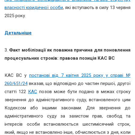
власності юридичної особи
, які вступають в силу 13 червня
2025 року.
Детальніше
3.
Факт мобілізації як поважна причина для поновлення
процесуальних строків: правова позиція КАС ВС
КАС ВС у
постанові від 7 квітня 2025 року у справі №
260/651/24
вказав, що відповідно до частин першої, другої
статті 122
КАС
позов може бути подано в межах строку
звернення до адміністративного суду, встановленого цим
Кодексом або іншими законами. Для звернення до
адміністративного суду за захистом прав, свобод та
інтересів особи встановлюється шестимісячний строк,
який, якщо не встановлено інше, обчислюється з дня, коли