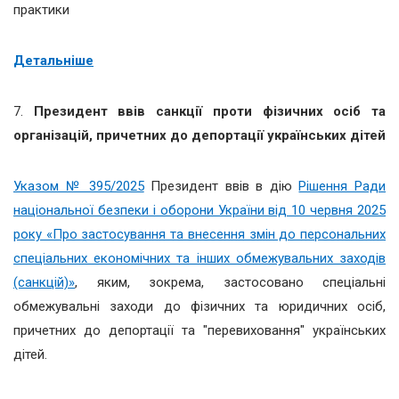
практики
Детальніше
7.
Президент ввів санкції проти фізичних осіб та
організацій, причетних до депортації українських дітей
Указом № 395/2025
Президент ввів в дію
Рішення Ради
національної безпеки і оборони України від 10 червня 2025
року «Про застосування та внесення змін до персональних
спеціальних економічних та інших обмежувальних заходів
(санкцій)»
, яким, зокрема, застосовано спеціальні
обмежувальні заходи до фізичних та юридичних осіб,
причетних до депортації та "перевиховання" українських
дітей.