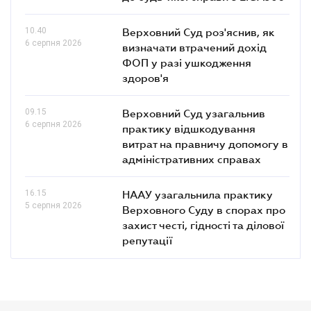
10.40
Верховний Суд роз'яснив, як
6 серпня 2026
визначати втрачений дохід
ФОП у разі ушкодження
здоров'я
09.15
Верховний Суд узагальнив
6 серпня 2026
практику відшкодування
витрат на правничу допомогу в
адміністративних справах
16.15
НААУ узагальнила практику
5 серпня 2026
Верховного Суду в спорах про
захист честі, гідності та ділової
репутації