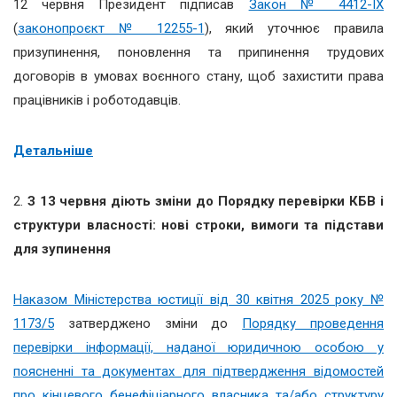
12 червня Президент підписав
Закон № 4412-IX
(
законопроєкт № 12255-1
), який уточнює правила
призупинення, поновлення та припинення трудових
договорів в умовах воєнного стану, щоб захистити права
працівників і роботодавців.
Детальніше
2.
З 13 червня діють зміни до Порядку перевірки КБВ і
структури власності: нові строки, вимоги та підстави
для зупинення
Наказом Міністерства юстиції від 30 квітня 2025 року №
1173/5
затверджено зміни до
Порядку проведення
перевірки інформації, наданої юридичною особою у
поясненні та документах для підтвердження відомостей
про кінцевого бенефіціарного власника та/або структуру