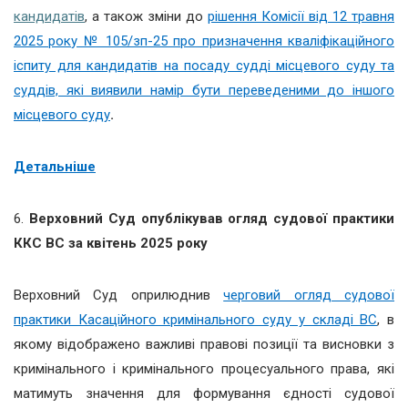
кандидатів
, а також зміни до
рішення Комісії від 12 травня
2025 року № 105/зп-25 про призначення кваліфікаційного
іспиту для кандидатів на посаду судді місцевого суду та
суддів, які виявили намір бути переведеними до іншого
місцевого суду
.
Детальніше
6.
Верховний Суд опублікував огляд судової практики
ККС ВС за квітень 2025 року
Верховний Суд оприлюднив
черговий огляд судової
практики Касаційного кримінального суду у складі ВС
, в
якому відображено важливі правові позиції та висновки з
кримінального і кримінального процесуального права, які
матимуть значення для формування єдності судової