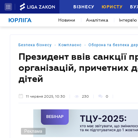
БІЗНЕСУ
ЮРИСТУ
БУ
ЮРЛІГА
Новини
Аналітика
Інтерв'ю
•
•
Безпека бізнесу
Комплаєнс
Оборона та безпека де
Президент ввів санкції п
організацій, причетних д
дітей
11 червня 2025, 10:30
230
0
Реклама