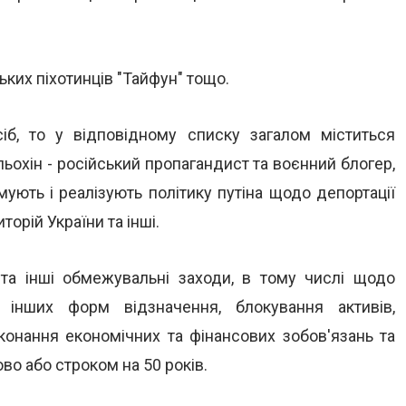
ких піхотинців "Тайфун" тощо.
іб, то у відповідному списку загалом міститься
ьохін - російський пропагандист та воєнний блогер,
имують і реалізують політику путіна щодо депортації
орій України та інші.
 та інші обмежувальні заходи, в тому числі щодо
 інших форм відзначення, блокування активів,
конання економічних та фінансових зобов'язань та
о або строком на 50 років.