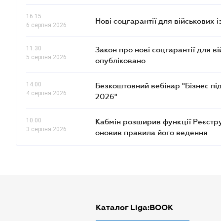
16.15
Нові соцгарантії для військових 
6 серпня 2026
11.30
Закон про нові соцгарантії для в
5 серпня 2026
опубліковано
14.00
Безкоштовний вебінар "Бізнес під
4 серпня 2026
2026"
10.00
Кабмін розширив функції Реєстру 
3 серпня 2026
оновив правила його ведення
Каталог Liga:BOOK