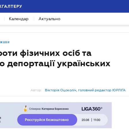
ХГАЛТЕРУ
Календар
Актуально
ржави
роти фізичних осіб та
о депортації українських
Автор:
Вікторія Оцоколіч, головний редактор ЮРЛІГА