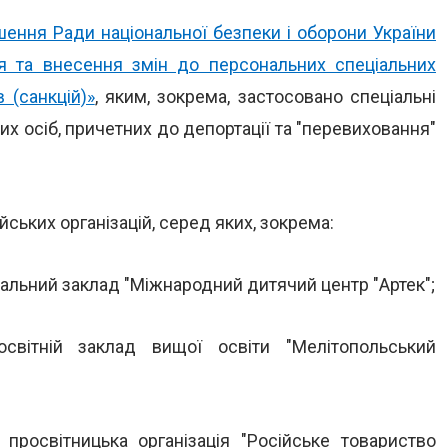
шення Ради національної безпеки і оборони України
я та внесення змін до персональних спеціальних
 (санкцій)»
, яким, зокрема, застосовано спеціальні
х осіб, причетних до депортації та "перевиховання"
йських організацій, серед яких, зокрема:
ьний заклад "Міжнародний дитячий центр "Артек";
вітній заклад вищої освіти "Мелітопольський
просвітницька організація "Російське товариство