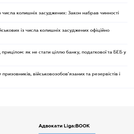
із числа колишніх засуджених: Закон набрав чинності
ійськових із числа колишніх засуджених офіційно
 прицілом: як не стати ціллю банку, податкової та БЕБ у
призовників, військовозобов’язаних та резервістів і
Адвокати Liga:BOOK