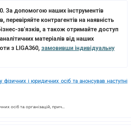
60. За допомогою наших інструментів
, перевіряйте контрагентів на наявність
бізнес-зв'язків, а також отримайте доступ
аналітичних матеріалів від наших
боти з LIGA360,
замовивши індивідуальну
 фізичних і юридичних осіб та анонсував наступні
Президент ввів санкції проти фізичних осіб та організацій, причетних до депортації українських дітей