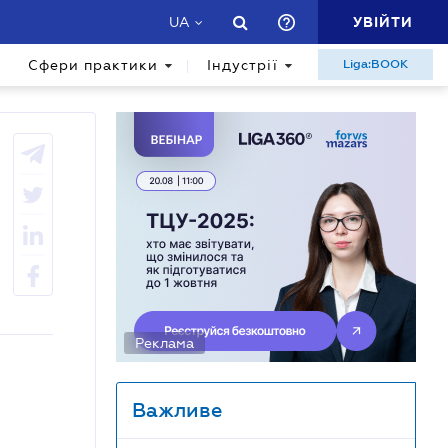
УВІЙТИ
UA
Сфери практики
Індустрії
Liga:BOOK
Реклама
Важливе