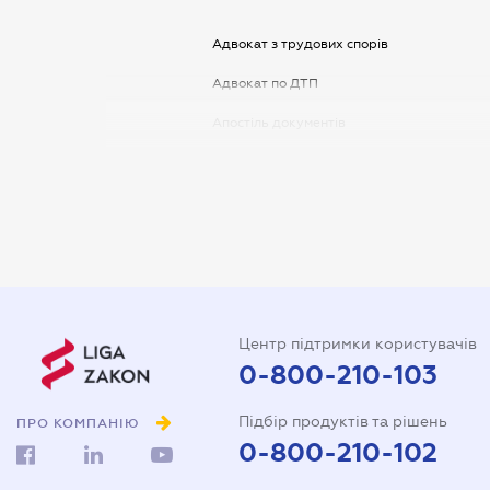
Адвокат з трудових спорів
Адвокат по ДТП
Апостіль документів
Арбітражний керуючий
Аудитор
Витяг з ЄДР
Державна реєстрація
Довідка про сімейний стан
Центр підтримки користувачів
Довіреність на автомобіль
0-800-210-103
Довіреність на представлення
Підбір продуктів та рішень
інтересів в суді
ПРО КОМПАНІЮ
0-800-210-102
Довіреність на реєстрацію
юридичної особи