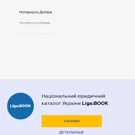
Нотариуси Дніпра
Нотариуси Києва
Нотаріуси Донецка
Нотаріуси Запоріжжя
Нотаріуси Одеси
Нотаріуси Полтави
Нотаріуси Харкова
Нотаріуси Херсона
Національний юридичний
Liga:BOOK
каталог України
ТАРИФИ
ДЕТАЛЬНІШЕ