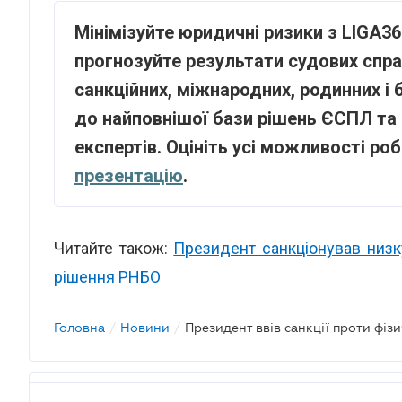
Мінімізуйте юридичні ризики з LIGA3
прогнозуйте результати судових справ
санкційних, міжнародних, родинних і 
до найповнішої бази рішень ЄСПЛ та 
експертів. Оцініть усі можливості ро
презентацію
.
Читайте також:
Президент санкціонував низку
рішення РНБО
Головна
/
Новини
/