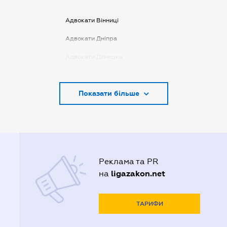
Адвокати Вінниці
Адвокати Дніпра
Адвокати Донецка
Адвокати Запоріжжя
Показати більше
Адвокати Києва
Адвокати Луцька
Адвокати Львова
Адвокати Одеси
Реклама та PR
Адвокати Полтави
ligazakon.net
на
Адвокати Харькова
Адвокаты Кривого Рогу
ТАРИФИ