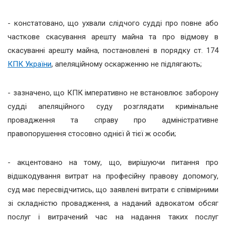
- констатовано, що ухвали слідчого судді про повне або
часткове скасування арешту майна та про відмову в
скасуванні арешту майна, постановлені в порядку ст. 174
КПК України
, апеляційному оскарженню не підлягають;
- зазначено, що КПК імперативно не встановлює заборону
судді апеляційного суду розглядати кримінальне
провадження та справу про адміністративне
правопорушення стосовно однієї й тієї ж особи;
- акцентовано на тому, що, вирішуючи питання про
відшкодування витрат на професійну правову допомогу,
суд має пересвідчитись, що заявлені витрати є співмірними
зі складністю провадження, а наданий адвокатом обсяг
послуг і витрачений час на надання таких послуг