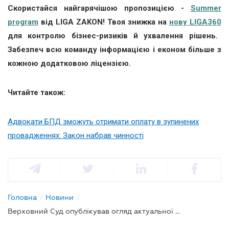
Скористайся найгарячішою пропозицією -
Summer
program
від LIGA ZAKON! Твоя знижка на
нову LIGA360
для контролю бізнес-ризиків й ухвалення рішень.
Забезпеч всю команду інформацією і економ більше з
кожною додатковою ліцензією.
Читайте також:
Адвокати БПД зможуть отримати оплату в зупинених
провадженнях: Закон набрав чинності
Головна
/
Новини
/
Верховний Суд опублікував огляд актуальної судової практики ККС ВС за травень 2024 року: які правові позиції висвітлено