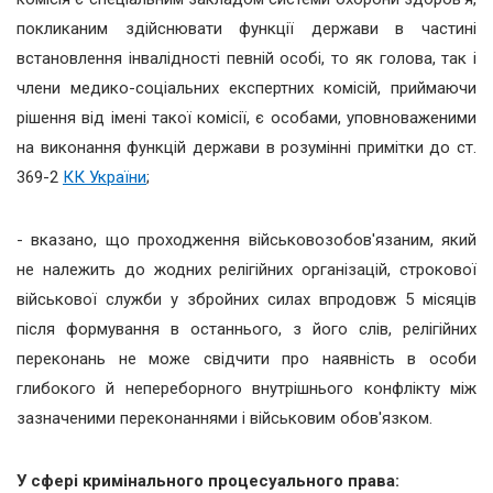
покликаним здійснювати функції держави в частині
встановлення інвалідності певній особі, то як голова, так і
члени медико-соціальних експертних комісій, приймаючи
рішення від імені такої комісії, є особами, уповноваженими
на виконання функцій держави в розумінні примітки до ст.
369-2
КК України
;
- вказано, що проходження військовозобов'язаним, який
не належить до жодних релігійних організацій, строкової
військової служби у збройних силах впродовж 5 місяців
після формування в останнього, з його слів, релігійних
переконань не може свідчити про наявність в особи
глибокого й непереборного внутрішнього конфлікту між
зазначеними переконаннями і військовим обов'язком.
У сфері кримінального процесуального права: