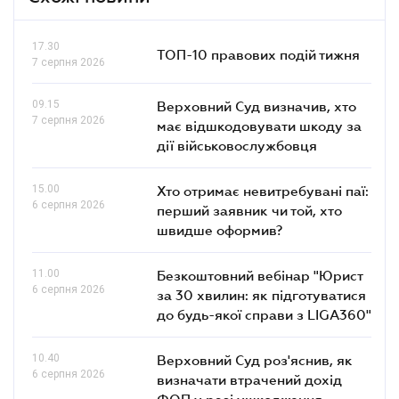
17.30
ТОП-10 правових подій тижня
7 серпня 2026
09.15
Верховний Суд визначив, хто
7 серпня 2026
має відшкодовувати шкоду за
дії військовослужбовця
15.00
Хто отримає невитребувані паї:
6 серпня 2026
перший заявник чи той, хто
швидше оформив?
11.00
Безкоштовний вебінар "Юрист
6 серпня 2026
за 30 хвилин: як підготуватися
до будь-якої справи з LIGA360"
10.40
Верховний Суд роз'яснив, як
6 серпня 2026
визначати втрачений дохід
ФОП у разі ушкодження