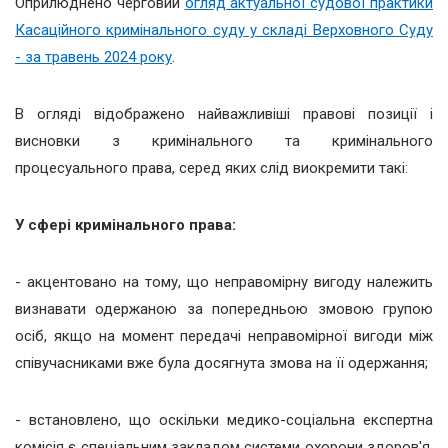
Оприлюднено черговий
огляд актуальної судової практики
Касаційного кримінального суду у складі Верховного Суду
- за травень 2024 року
.
В огляді відображено найважливіші правові позиції і
висновки з кримінального та кримінального
процесуального права, серед яких слід виокремити такі:
У сфері кримінального права:
- акцентовано на тому, що неправомірну вигоду належить
визнавати одержаною за попередньою змовою групою
осіб, якщо на момент передачі неправомірної вигоди між
співучасниками вже була досягнута змова на її одержання;
- встановлено, що оскільки медико-соціальна експертна
комісія є спеціальним закладом системи охорони здоров'я,