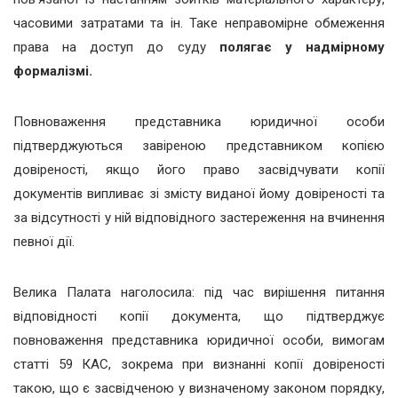
часовими затратами та ін. Таке неправомірне обмеження
права на доступ до суду
полягає у надмірному
формалізмі.
Повноваження представника юридичної особи
підтверджуються завіреною представником копією
довіреності, якщо його право засвідчувати копії
документів випливає зі змісту виданої йому довіреності та
за відсутності у ній відповідного застереження на вчинення
певної дії.
Велика Палата наголосила: під час вирішення питання
відповідності копії документа, що підтверджує
повноваження представника юридичної особи, вимогам
статті 59 КАС, зокрема при визнанні копії довіреності
такою, що є засвідченою у визначеному законом порядку,