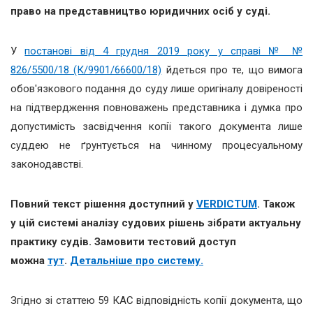
право на представництво юридичних осіб у суді.
У
постанові від 4 грудня 2019 року у справі № №
826/5500/18 (К/9901/66600/18)
йдеться про те, що вимога
обов'язкового подання до суду лише оригіналу довіреності
на підтвердження повноважень представника і думка про
допустимість засвідчення копії такого документа лише
суддею не ґрунтується на чинному процесуальному
законодавстві.
Повний текст рішення доступний у
VERDICTUM
. Також
у цій системі аналізу судових рішень зібрати актуальну
практику судів. Замовити тестовий доступ
можна
тут
.
Детальніше про систему.
Згідно зі статтею 59 КАС відповідність копії документа, що