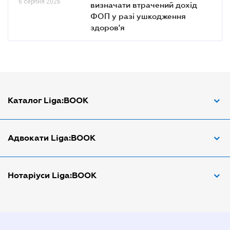
6 серпня 2026
визначати втрачений дохід
ФОП у разі ушкодження
здоров'я
Каталог Liga:BOOK
Адвокат з трудових спорів
Адвокати Liga:BOOK
Адвокат по ДТП
Апостіль документів
Адвокати Вінниці
Нотаріуси Liga:BOOK
Арбітражний керуючий
Адвокати Дніпра
Аудитор
Адвокати Донецка
Нотариуси Дніпра
Витяг з ЄДР
Адвокати Запоріжжя
Нотариуси Києва