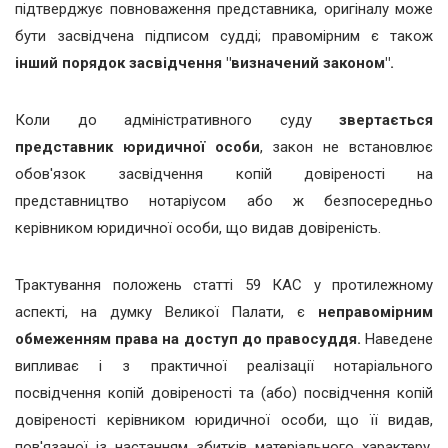
підтверджує повноваження представника, оригіналу може
бути засвідчена підписом судді; правомірним є також
інший порядок засвідчення "визначений законом".
Коли до адміністративного суду
звертається
представник юридичної особи
, закон не встановлює
обов'язок засвідчення копій довіреності на
представництво нотаріусом або ж безпосередньо
керівником юридичної особи, що видав довіреність.
Трактування положень статті 59 КАС у протилежному
аспекті, на думку Великої Палати, є
неправомірним
обмеженням права на доступ до правосуддя.
Наведене
випливає і з практичної реалізації нотаріального
посвідчення копій довіреності та (або) посвідчення копій
довіреності керівником юридичної особи, що її видав,
пов'язаної із настанням збитків матеріального характеру,