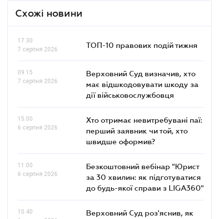
Схожі новини
17.30
ТОП-10 правових подій тижня
7 серпня 2026
09.15
Верховний Суд визначив, хто
7 серпня 2026
має відшкодовувати шкоду за
дії військовослужбовця
15.00
Хто отримає невитребувані паї:
6 серпня 2026
перший заявник чи той, хто
швидше оформив?
11.00
Безкоштовний вебінар "Юрист
6 серпня 2026
за 30 хвилин: як підготуватися
до будь-якої справи з LIGA360"
10.40
Верховний Суд роз'яснив, як