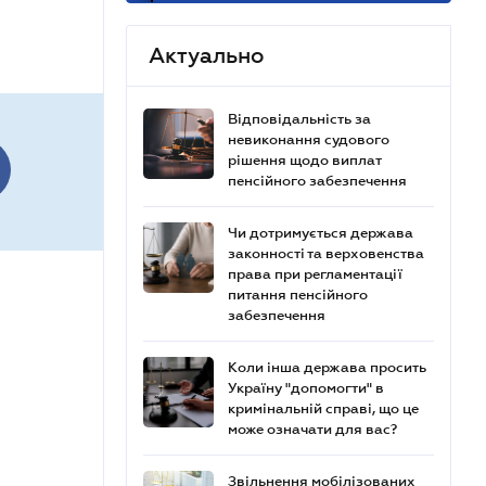
Актуально
Відповідальність за
невиконання судового
рішення щодо виплат
пенсійного забезпечення
Чи дотримується держава
законності та верховенства
права при регламентації
питання пенсійного
забезпечення
Коли інша держава просить
Україну "допомогти" в
кримінальній справі, що це
може означати для вас?
Звільнення мобілізованих