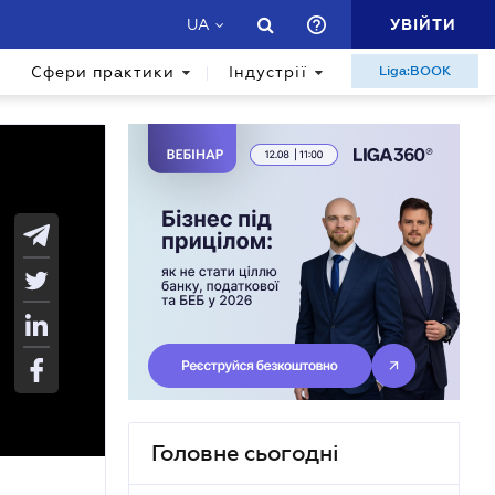
УВІЙТИ
UA
Сфери практики
Індустрії
Liga:BOOK
Головне сьогодні