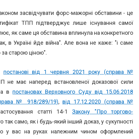
аконом засвідчувати форс-мажорні обставини - це
ртифікат ТПП підтверджує лише існування самої
влює, як саме ця обставина вплинула на конкретного
к, в Україні йде війна". Але вона не каже: "і саме
 за старою ціною".
 у
постанові від 1 червня 2021 року (справа №
ПП не має наперед встановленої доказової сили
ена в
постановах Верховного Суду від 15.06.2018
справа № 918/289/19)
,
від 17.12.2020 (справа №
стосування статті 14-1
Закону "Про торгово-
о так само, як і будь-який інший доказ, у сукупності
що у вас на руках належним чином оформлений