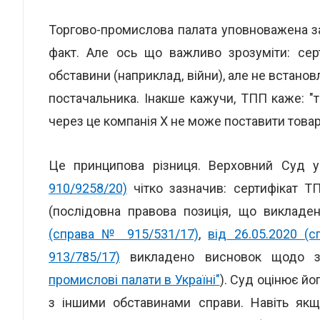
Торгово-промислова палата уповноважена з
факт. Але ось що важливо зрозуміти: се
обставини (наприклад, війни), але не встано
постачальника. Інакше кажучи, ТПП каже: "та
через це компанія X не може поставити товар
Це принципова різниця. Верховний Суд
910/9258/20)
чітко зазначив: сертифікат Т
(послідовна правова позиція, що виклад
(справа № 915/531/17)
,
від 26.05.2020 (
913/785/17)
викладено висновок щодо за
промислові палати в Україні"
). Суд оцінює йог
з іншими обставинами справи. Навіть як