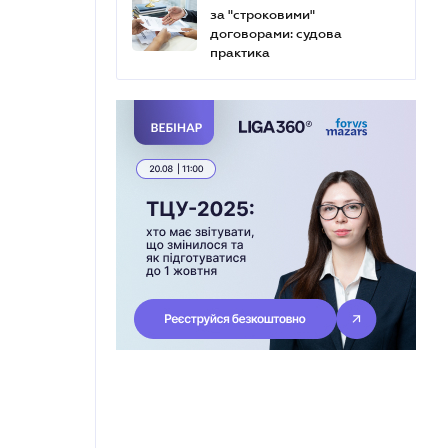
за "строковими"
договорами: судова
практика