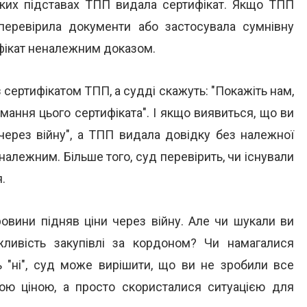
 яких підставах ТПП видала сертифікат. Якщо ТПП
 перевірила документи або застосувала сумнівну
ифікат неналежним доказом.
 сертифікатом ТПП, а судді скажуть: "Покажіть нам,
ання цього сертифіката". І якщо виявиться, що ви
через війну", а ТПП видала довідку без належної
належним. Більше того, суд перевірить, чи існували
.
овини підняв ціни через війну. Але чи шукали ви
жливість закупівлі за кордоном? Чи намагалися
ь "ні", суд може вирішити, що ви не зробили все
ою ціною, а просто скористалися ситуацією для