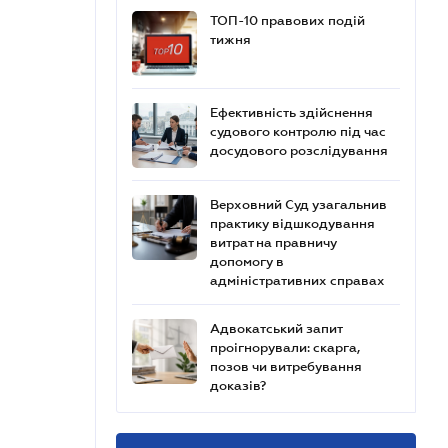
ТОП-10 правових подій
тижня
Ефективність здійснення
судового контролю під час
досудового розслідування
Верховний Суд узагальнив
практику відшкодування
витрат на правничу
допомогу в
адміністративних справах
Адвокатський запит
проігнорували: скарга,
позов чи витребування
доказів?