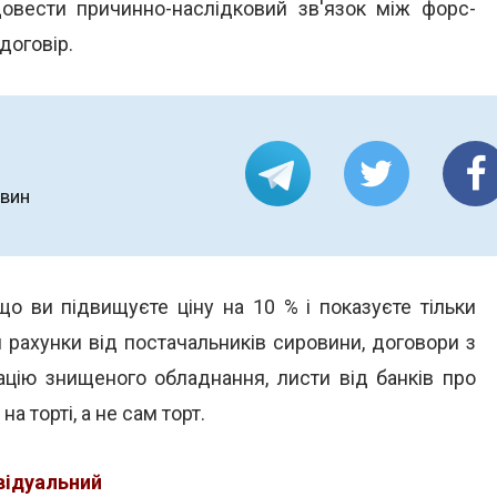
 довести причинно-наслідковий зв'язок між форс-
договір.
овин
що ви підвищуєте ціну на 10 % і показуєте тільки
 рахунки від постачальників сировини, договори з
ацію знищеного обладнання, листи від банків про
а торті, а не сам торт.
ивідуальний