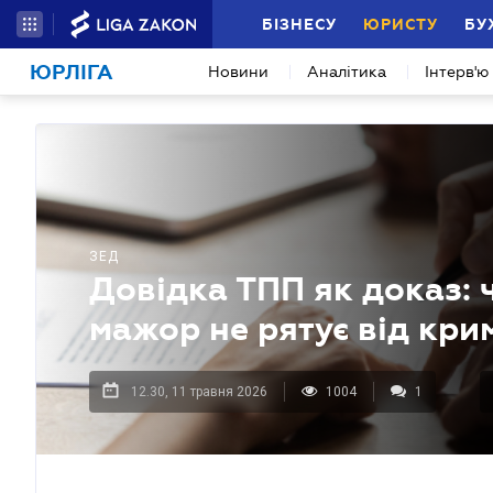
БІЗНЕСУ
ЮРИСТУ
БУ
ЮРЛІГА
Новини
Аналітика
Інтерв'ю
ЗЕД
Довідка ТПП як доказ: 
мажор не рятує від кри
12.30, 11 травня 2026
1004
1