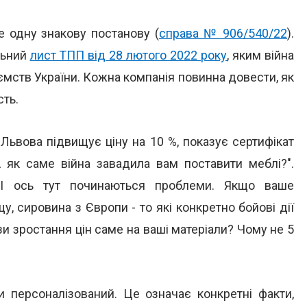
е одну знакову постанову (
справа № 906/540/22
).
льний
лист ТПП від 28 лютого 2022 року
, яким війна
мств України. Кожна компанія повинна довести, як
сть.
 Львова підвищує ціну на 10 %, показує сертифікат
А як саме війна завадила вам поставити меблі?".
. І ось тут починаються проблеми. Якщо ваше
у, сировина з Європи - то які конкретно бойові дії
 зростання цін саме на ваші матеріали? Чому не 5
 персоналізований. Це означає конкретні факти,