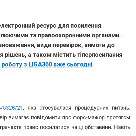
 електронний ресурс для посилення
ролюючими та правоохоронними органами.
овноваження, види перевірок, вимоги до
 рішень, а також містить гіперпосилання
 роботу з LIGA360 вже сьогодні
.
о
/5328/21
, яка стосувалася процедурних питань.
овір вимагає повідомити про форс-мажор протягом
втрачаєте право посилатися на ці обставини. Навіть