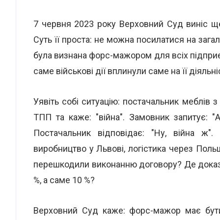
7 червня 2023 року Верховний Суд виніс щ
Суть її проста: не можна посилатися на зага
була визнана форс-мажором для всіх підприє
саме військові дії вплинули саме на її діяльні
Уявіть собі ситуацію: постачальник меблів з
ТПП та каже: "війна". Замовник запитує: "
Постачальник відповідає: "Ну, війна ж"
виробництво у Львові, логістика через Польщ
перешкодили виконанню договору? Де докази
%, а саме 10 %?
Верховний Суд каже: форс-мажор має бути