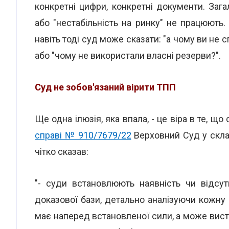
конкретні цифри, конкретні документи. Зага
або "нестабільність на ринку" не працюють. П
навіть тоді суд може сказати: "а чому ви не
або "чому не використали власні резерви?".
Суд не зобов'язаний вірити ТПП
Ще одна ілюзія, яка впала, - це віра в те, щ
справі № 910/7679/22
Верховний Суд у склад
чітко сказав:
"- суди встановлюють наявність чи відсут
доказової бази, детально аналізуючи кожну 
має наперед встановленої сили, а може вист