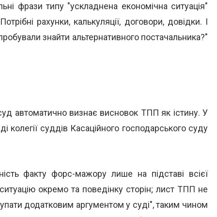
льні фрази типу "ускладнена економічна ситуація"
отрібні рахунки, калькуляції, договори, довідки. І
 спробували знайти альтернативного постачальника?"
о суд автоматично визнає висновок ТПП як істину. У
і колегії суддів Касаційного господарського суду
ність факту форс-мажору лише на підставі всієї
ситуацію окремо та поведінку сторін; лист ТПП не
упати додатковим аргументом у суді", таким чином