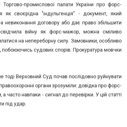
ат Торгово-промислової палати України про форс-
 як своєрідна "індульгенція" - документ, який
 за невиконання договору або дає право збільшити
асвідчила війну як форс-мажор, можна сміливо
силатися на непереборну силу. Замовники, особливо
и, побоюючись судових спорів. Прокуратура мовчки
ме тоді Верховний Суд почав послідовно руйнувати
 правоохоронні органи зрозуміли: довідка про форс-
 а часто навпаки - сигнал до перевірки. У цій статті
ти під удар.