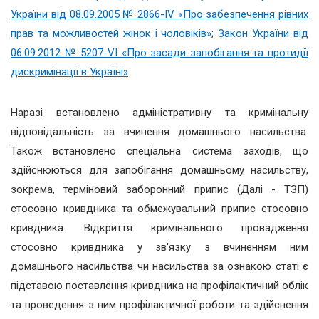
України від 08.09.2005 № 2866-IV «Про забезпечення рівних
прав та можливостей жінок і чоловіків»
;
Закон України від
06.09.2012 № 5207-VI «Про засади запобігання та протидії
дискримінації в Україні»
.
Наразі встановлено адміністративну та кримінальну
відповідальність за вчинення домашнього насильства.
Також встановлено спеціальна система заходів, що
здійснюються для запобігання домашньому насильству,
зокрема, терміновий заборонний припис (Далі - ТЗП)
стосовно кривдника та обмежувальний припис стосовно
кривдника. Відкриття кримінального провадження
стосовно кривдника у зв'язку з вчиненням ним
домашнього насильства чи насильства за ознакою статі є
підставою поставлення кривдника на профілактичний облік
та проведення з ним профілактичної роботи та здійснення