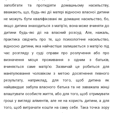
запобігати та протидіяти домашньому насильству,
вважають, що, будь-які дії матері відносно власної дитини
не можуть бути кваліфіковані як домашнє насильство, бо,
якщо дитина знаходиться з матір'ю, вона може вчиняти до
дитини будь-які дії на власний розсуд. Але, нажаль,
практика свідчить про те, що психологічне насильство,
відносно дитини, яка найчастіше залишається з матір'ю під
час розгляду у суді справи про розлучення або про
визначення місця проживання з одним з батьків,
вчиняється саме матір'ю. Зазвичай це робиться для
маніпулювання чоловіком з метою досягнення певного
результату, наприклад, для того, щоб дитина як
найшвидше забула власного батька та не заважала жінці
влаштувати особисте життя, або для того, щоб отримувати
гроші у вигляді аліментів, але не на користь дитини, а для
того, щоб витрачати кошти на саму себе. Така точка зору