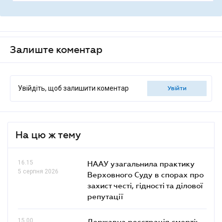
Залиште коментар
Увійдіть, щоб залишити коментар
увійти
На цю ж тему
16.15
НААУ узагальнила практику
5 серпня 2026
Верховного Суду в спорах про
захист честі, гідності та ділової
репутації
15.00
Державна реєстрація смерті: