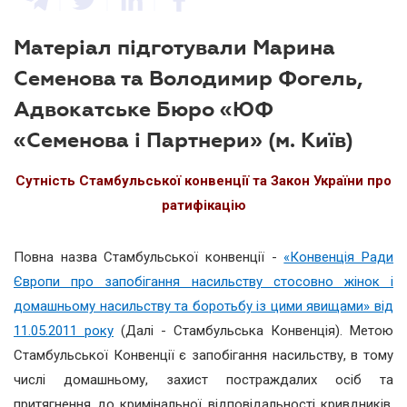
Матеріал підготували Марина
Семенова та Володимир Фогель,
Адвокатське Бюро «ЮФ
«Семенова і Партнери» (м. Київ)
Сутність Стамбульської конвенції та Закон України про
ратифікацію
Повна назва Стамбульської конвенції -
«Конвенція Ради
Європи про запобігання насильству стосовно жінок і
домашньому насильству та боротьбу із цими явищами» від
11.05.2011 року
(Далі - Стамбульська Конвенція). Метою
Стамбульської Конвенції є запобігання насильству, в тому
числі домашньому, захист постраждалих осіб та
притягнення до кримінальної відповідальності кривдників.