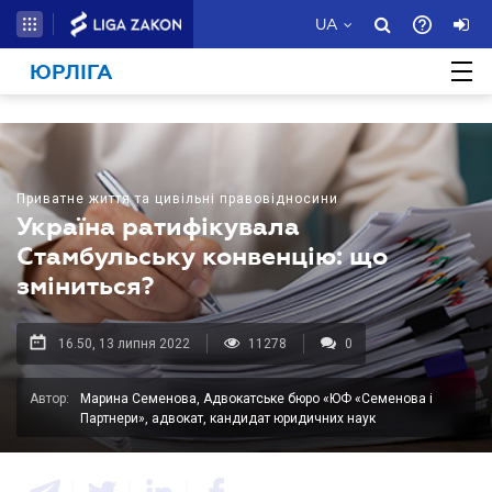
UA
ЮРЛІГА
Приватне життя та цивільні правовідносини
Україна ратифікувала
Стамбульську конвенцію: що
зміниться?
16.50, 13 липня 2022
11278
0
Автор:
Марина Семенова, Адвокатське бюро «ЮФ «Семенова і
Партнери», адвокат, кандидат юридичних наук