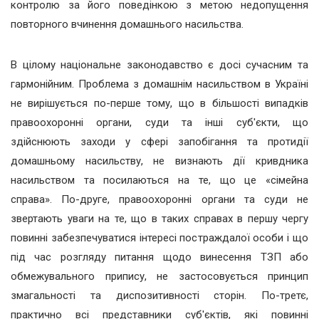
контролю за його поведінкою з метою недопущення
повторного вчинення домашнього насильства.
В цілому національне законодавство є досі сучасним та
гармонійним. Проблема з домашнім насильством в Україні
не вирішується по-перше тому, що в більшості випадків
правоохоронні органи, суди та інші суб'єкти, що
здійснюють заходи у сфері запобігання та протидії
домашньому насильству, не визнають дії кривдника
насильством та посилаються на те, що це «сімейна
справа». По-друге, правоохоронні органи та суди не
звертають уваги на те, що в таких справах в першу чергу
повинні забезпечуватися інтересі постраждалої особи і що
під час розгляду питання щодо винесення ТЗП або
обмежувального припису, не застосовується принцип
змагальності та диспозитивності сторін. По-третє,
практично всі представники суб'єктів, які повинні