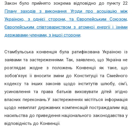
Закон було прийнято зокрема відповідно до пункту 22
Плану заходів з виконання Угоди про асоціацію між
Україною, з однієї сторони, та Європейським Союзом,
Європейським співтовариством з атомної енергії і їхніми
державами-членами, з іншої сторони
.
Стамбульська конвенція була ратифікована Україною із
заявами та застереженнями. Так, заявлено, що Україна не
розглядає жодне з положень Конвенції як таке, що
зобов'язує її вносити зміни до Конституції та Сімейного
кодексу та інших законів щодо інститутів шлюбу, сім'ї,
усиновлення та права батьків виховувати дітей згідно
власних переконань.У застереженнях містіться інформація
щодо невиплат державних компенсацій постраждалим від
насильства до приведення національного законодавства у
відповідність до Конвенції.