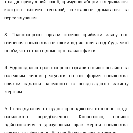
такі дії: примусовий шлюб, примусові аборти і стерилізація,
каліцтво жіночих геніталій, сексуальне домагання та
переслідування.
3. Правоохоронні органи повинні приймати заяву про
вчинення насильства не тільки від жертви, а від будь-якої
особи, якої стало відомо про вказані факти.
4. Відповідальні правоохоронні органи повинні негайно та
належним чином реагувати на всі форми насильства,
шляхом надання належного та невідкладного захисту
жертвам.
5. Розслідування та судові провадження стосовно щодо
насильства, передбаченого Конвенцією, повинні
здійснюватися з урахуванням прав жертви насильства,
швидко та ефективно, без необґрунтованих затримок.