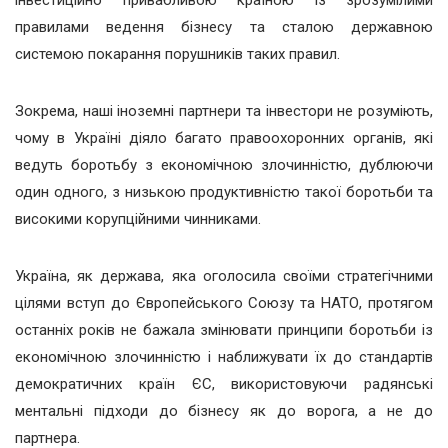
інвестиційно привабливою країною із зрозумілими
правилами ведення бізнесу та сталою державною
системою покарання порушників таких правил.
Зокрема, наші іноземні партнери та інвестори не розуміють,
чому в Україні діяло багато правоохоронних органів, які
ведуть боротьбу з економічною злочинністю, дублюючи
один одного, з низькою продуктивністю такої боротьби та
високими корупційними чинниками.
Україна, як держава, яка оголосила своїми стратегічними
цілями вступ до Європейського Союзу та НАТО, протягом
останніх років не бажала змінювати принципи боротьби із
економічною злочинністю і наближувати їх до стандартів
демократичних країн ЄС, використовуючи радянські
ментальні підходи до бізнесу як до ворога, а не до
партнера.