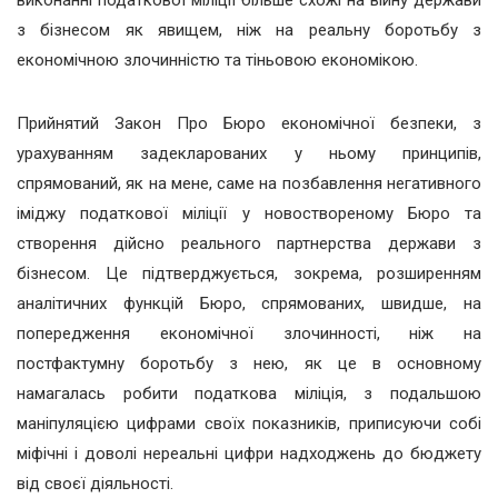
виконанні податкової міліції більше схожі на війну держави
з бізнесом як явищем, ніж на реальну боротьбу з
економічною злочинністю та тіньовою економікою.
Прийнятий Закон Про Бюро економічної безпеки, з
урахуванням задекларованих у ньому принципів,
спрямований, як на мене, саме на позбавлення негативного
іміджу податкової міліції у новоствореному Бюро та
створення дійсно реального партнерства держави з
бізнесом. Це підтверджується, зокрема, розширенням
аналітичних функцій Бюро, спрямованих, швидше, на
попередження економічної злочинності, ніж на
постфактумну боротьбу з нею, як це в основному
намагалась робити податкова міліція, з подальшою
маніпуляцією цифрами своїх показників, приписуючи собі
міфічні і доволі нереальні цифри надходжень до бюджету
від своєї діяльності.