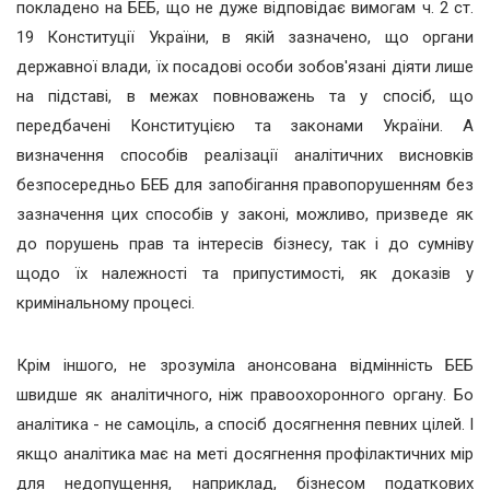
покладено на БЕБ, що не дуже відповідає вимогам ч. 2 ст.
19 Конституції України, в якій зазначено, що органи
державної влади, їх посадові особи зобов'язані діяти лише
на підставі, в межах повноважень та у спосіб, що
передбачені Конституцією та законами України. А
визначення способів реалізації аналітичних висновків
безпосередньо БЕБ для запобігання правопорушенням без
зазначення цих способів у законі, можливо, призведе як
до порушень прав та інтересів бізнесу, так і до сумніву
щодо їх належності та припустимості, як доказів у
кримінальному процесі.
Крім іншого, не зрозуміла анонсована відмінність БЕБ
швидше як аналітичного, ніж правоохоронного органу. Бо
аналітика - не самоціль, а спосіб досягнення певних цілей. І
якщо аналітика має на меті досягнення профілактичних мір
для недопущення, наприклад, бізнесом податкових