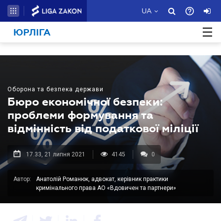
UA
ЮРЛІГА
Оборона та безпека держави
Бюро економічної безпеки:
проблеми формування та
відмінність від податкової міліції
17.33, 21 липня 2021
4145
0
Автор:
Анатолій Романюк, адвокат, керівник практики
кримінального права АО «Вдовичен та партнери»