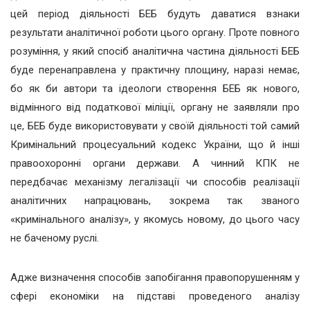
цей період діяльності БЕБ будуть даватися взнаки
результати аналітичної роботи цього органу. Проте повного
розуміння, у який спосіб аналітична частина діяльності БЕБ
буде перенаправлена у практичну площину, наразі немає,
бо як би автори та ідеологи створення БЕБ як нового,
відмінного від податкової міліції, органу не заявляли про
це, БЕБ буде використовувати у своїй діяльності той самий
Кримінальний процесуальний кодекс України, що й інші
правоохоронні органи держави. А чинний КПК не
передбачає механізму легалізації чи способів реалізації
аналітичних напрацювань, зокрема так званого
«кримінального аналізу», у якомусь новому, до цього часу
не баченому руслі.
Адже визначення способів запобігання правопорушенням у
сфері економіки на підставі проведеного аналізу