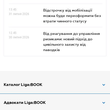
13.45
Відстрочку від мобілізації
31 липня 2026
можна буде переоформити без
втрати чинного статусу
12.45
Від реагування до управління
30 липня 2026
ризиками: новий підхід до
цивільного захисту від
паводків
Каталог Liga:BOOK
Адвокат з трудових спорів
Адвокати Liga:BOOK
Адвокат по ДТП