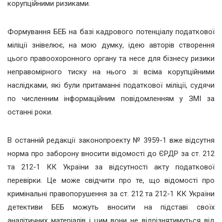
корупційними ризиками.
Формування БЕБ на базі кадрового потенціалу податкової
міліції знівелює, на мою думку, ідею авторів створення
цього правоохоронного органу та несе для бізнесу ризики
неправомірного тиску на нього зі всіма корупційними
наслідками, які були притаманні податкової міліції, судячи
по численним інформаційним повідомленням у ЗМІ за
останні роки.
В останній редакції законопроекту № 3959-1 вже відсутня
норма про заборону вносити відомості до ЄРДР за ст. 212
та 212-1 КК України за відсутності акту податкової
перевірки. Це може свідчити про те, що відомості про
кримінальні правопорушення за ст. 212 та 212-1 КК України
детективи БЕБ можуть вносити на підставі своїх
аналітичних матеріалів і цим вони не відрізнятимуться від