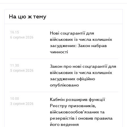
На цю ж тему
16.15
Нові соцгарантії для
6 серпня 2026
військових із числа колишніх
засуджених: Закон набрав
чинності
11.30
Закон про нові соцгарантії для
5 серпня 2026
військових із числа колишніх
засуджених офіційно
опубліковано
10.00
Кабмін розширив функції
3 серпня 2026
Реєстру призовників,
військовозобов’язаних та
резервістів і оновив правила
його ведення