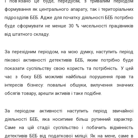
І пов'язано це буде, передусім, з тривалим періодом
формування як центрального апарату, так і територіальних
підрозділів БЕБ. Адже для початку діяльності БЕБ потрібно
буде сформувати не менше 30 % чисельності працівників
від штатного складу.
За перехідним періодом, на мою думку, наступить період
пікової активності детективів БЕБ, яким потрібно буде
показати суспільству свою користь та потрібність. У цей
час з боку БЕБ можливі найбільші порушення прав та
інтересів бізнесу: повальні обшуки, вилучення значних
обсягів товару, арешти активів і таке подібне.
За періодом активності наступить період звичайної
діяльності БЕБ, яка носитиме більш рутинний характер.
Саме на цій стадії суспільство і побачить відмінність
детективів БЕБ від податкової міліції. Як на мене, саме в