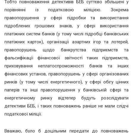
Тобто повноваження детективів БЕБ суттєво збільшені у
порівнянні із податковою міліцією. Зокрема
правопорушення у сфері підробки та використання
підроблених грошових знаків, у сфері використання
платіжних систем банків (у тому числі підробці банківських
платіжних карток), організації азартних ігор та лотерей,
правопорушень щодо банкрутства підприємств та
фальсифікації фінансової звітності таких підприємств,
приховування неплатоспроможності банків та інших
фінансових установ, правопорушень у сфері організованих
ринків (у тому числі енергетичного), у сфері обігу цінних
паперів та інші правопорушення у банківській сфері та
енергетичному ринку відтепер будуть розслідувати
детективи БЕБ, і таких повноважень раніше не мали слідчі
податкової міліції.
Вважаю, було б доцільним передати до повноважень