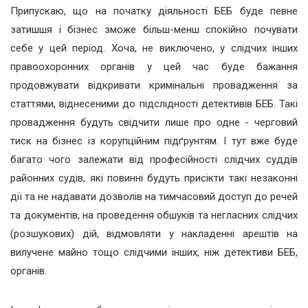
Припускаю, що на початку діяльності БЕБ буде певне
затишшя і бізнес зможе більш-менш спокійно почувати
себе у цей період. Хоча, не виключено, у слідчих інших
правоохоронних органів у цей час буде бажання
продовжувати відкривати кримінальні провадження за
статтями, віднесеними до підслідності детективів БЕБ. Такі
провадження будуть свідчити лише про одне - черговий
тиск на бізнес із корупційним підґрунтям. І тут вже буде
багато чого залежати від професійності слідчих суддів
районних судів, які повинні будуть присікти такі незаконні
дії та не надавати дозволів на тимчасовий доступ до речей
та документів, на проведення обшуків та негласних слідчих
(розшукових) дій, відмовляти у накладенні арештів на
вилучене майно тощо слідчими інших, ніж детективи БЕБ,
органів.