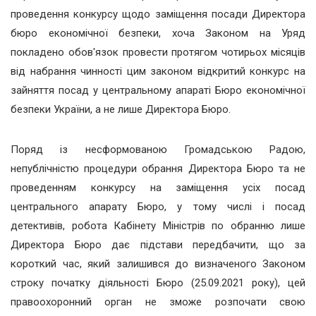
проведення конкурсу щодо заміщення посади Директора
бюро економічної безпеки, хоча Законом на Уряд
покладено обов'язок провести протягом чотирьох місяців
від набрання чинності цим законом відкритий конкурс на
зайняття посад у центральному апараті Бюро економічної
безпеки України, а не лише Директора Бюро.
Поряд із несформованою Громадською Радою,
непублічністю процедури обрання Директора Бюро та не
проведенням конкурсу на заміщення усіх посад
центрального апарату Бюро, у тому числі і посад
детективів, робота Кабінету Міністрів по обранню лише
Директора Бюро дає підстави передбачити, що за
короткий час, який залишився до визначеного Законом
строку початку діяльності Бюро (25.09.2021 року), цей
правоохоронний орган не зможе розпочати свою