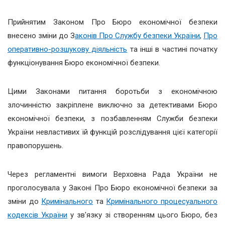
Прийнятим Законом Про Бюро економічної безпеки
внесено зміни до З
аконів Про Службу безпеки України
,
Про
оперативно-розшукову діяльність
та інші в частині початку
функціонування Бюро економічної безпеки.
Цими Законами питання боротьби з економічною
злочинністю закріплене виключно за детективами Бюро
економічної безпеки, з позбавленням Служби безпеки
України невластивих їй функцій розслідування цієї категорії
правопорушень.
Через регламентні вимоги Верховна Рада України не
проголосувала у Законі Про Бюро економічної безпеки за
зміни до
Кримінального
та
Кримінального процесуального
кодексів України
у зв'язку зі створенням цього Бюро, без