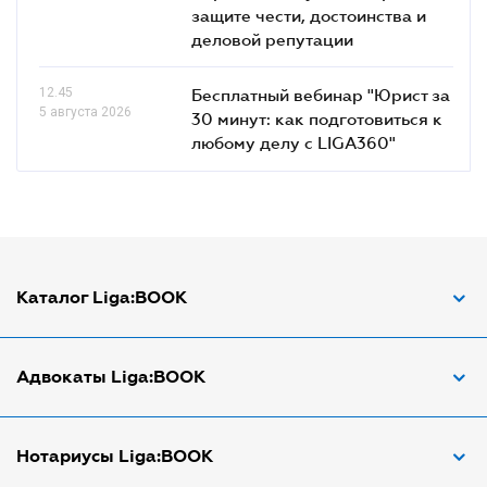
защите чести, достоинства и
деловой репутации
12.45
Бесплатный вебинар "Юрист за
5 августа 2026
30 минут: как подготовиться к
любому делу с LIGA360"
Каталог Liga:BOOK
Адвокат по ДТП
Адвокаты Liga:BOOK
Адвокат по трудовым спорам
Апостиль документов
Адвокаты в Виннице
Нотариусы Liga:BOOK
Арбитражный управляющий
Адвокаты в Днепре