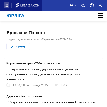
UA
ЮРЛІГА
Ярослава Пацкан
радник адвокатського об’єднання «AZONES»
2
статті
•
Корпоративне право/M&A
Аналітика
Оперативно-господарські санкції після
скасування Господарського кодексу: що
змінилося?
12:00, 18 листопада 2025
3522
•
Держзакупівлі
Новини
Оборонні закупівлі без застосування Prozorro та