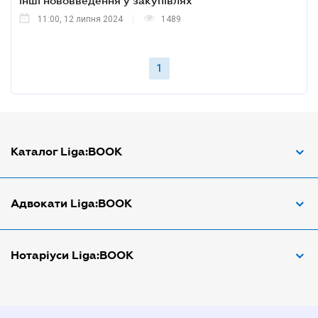
інші нововведення у закупівлях
11:00, 12 липня 2024
1489
1
Каталог Liga:BOOK
Адвокат з трудових спорів
Адвокати Liga:BOOK
Адвокат по ДТП
Апостіль документів
Адвокати Вінниці
Нотаріуси Liga:BOOK
Арбітражний керуючий
Адвокати Дніпра
Аудитор
Адвокати Донецка
Нотариуси Дніпра
Витяг з ЄДР
Адвокати Запоріжжя
Нотариуси Києва