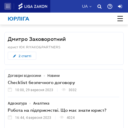
UA
ЮРЛІГА
Дмитро Заковоротний
юрист ЮК RIYAKO&PARTNERS
2
статті
•
Договірні відносини
Новини
Checklist безпечного договору
10:00, 29 вересня 2023
3032
•
Адвокатура
Аналітика
Робота на підприємстві. Що має знати юрист?
16:44, 4 вересня 2023
4024