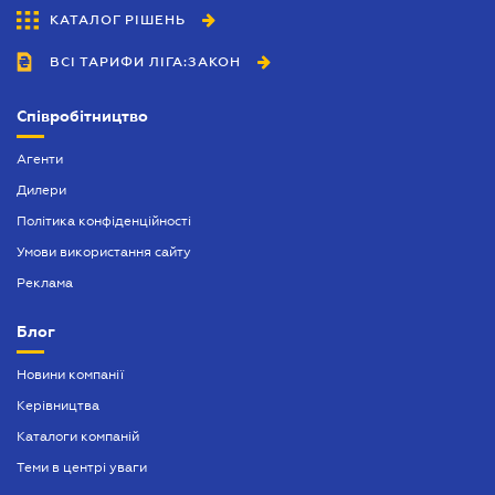
КАТАЛОГ РІШЕНЬ
Запрошення іноземця в Україні
ВСІ ТАРИФИ ЛІГА:ЗАКОН
Засвідчення копій документів
Митний юрист
Співробітництво
Нотаріальне посвідчення договорів
Агенти
Нотаріально завірений переклад
Дилери
Політика конфіденційності
Оформлення афідевіта
Умови використання сайту
Оформлення довіреності
Реклама
Оформлення спадщини
Блог
Попередій договір
Новини компанії
Посвідчення нотаріальних заяв
Керівництва
Послуги адвокатського бюро
Каталоги компаній
Теми в центрі уваги