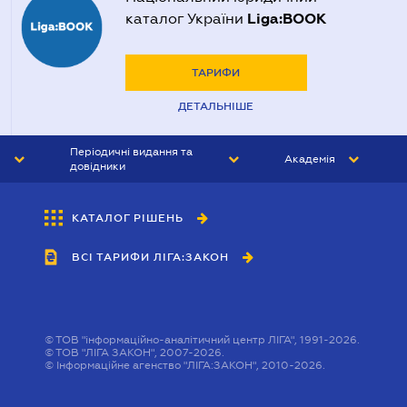
Liga:BOOK
каталог України
ТАРИФИ
ДЕТАЛЬНІШЕ
Періодичні видання та
Академія
довідники
ЮРИСТ&ЗАКОН
АКАДЕМІЯ ЛІГА:ЗАКОН
КАТАЛОГ РІШЕНЬ
БУХГАЛТЕР&ЗАКОН
ВСІ ТАРИФИ ЛІГА:ЗАКОН
ВІСНИК МСФЗ
ІНТЕРБУХ
ОСОБИСТИЙ ЕКСПЕРТ
©
ТОВ "інформаційно-аналітичний центр ЛІГА", 1991-2026.
©
ТОВ "ЛІГА ЗАКОН", 2007-2026.
©
Інформаційне агенство "ЛІГА:ЗАКОН", 2010-2026.