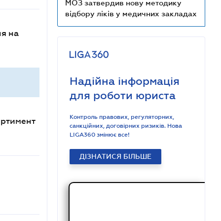
МОЗ затвердив нову методику
відбору ліків у медичних закладах
ня на
Надійна інформація
для роботи юриста
Контроль правових, регуляторних,
ортимент
санкційних, договірних ризиків. Нова
LIGA360 змінює все!
ДІЗНАТИСЯ БІЛЬШЕ