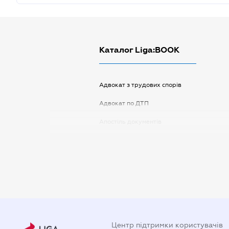
Каталог Liga:BOOK
Адвокат з трудових спорів
Адвокат по ДТП
Апостіль документів
Арбітражний керуючий
Аудитор
Витяг з ЄДР
Державна реєстрація
Довідка про сімейний стан
Центр підтримки користувачів