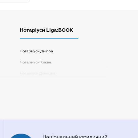
Нотаріуси Liga:BOOK
Нотариуси Дніпра
Нотариуси Києва
Нотаріуси Донецка
Нотаріуси Запоріжжя
Нотаріуси Одеси
Нотаріуси Полтави
Нотаріуси Харкова
Нотаріуси Херсона
Національний юридичний