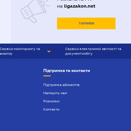
Адвокати Полтави
ligazakon.net
на
Адвокати Харькова
Адвокаты Кривого Рогу
ТАРИФИ
Сервіси моніторингу та
Сервіси електронної звітності та
аналізу
документообігу
CONTR AGENT
Liga:REPORT
Підтримка та контакти
SMS-МАЯК
VERDICTUM
Підтримка абонентів
Напишіть нам
SEMANTRUM
Розсилки
SMS-МАЯК ІПОТЕКА
Контакти