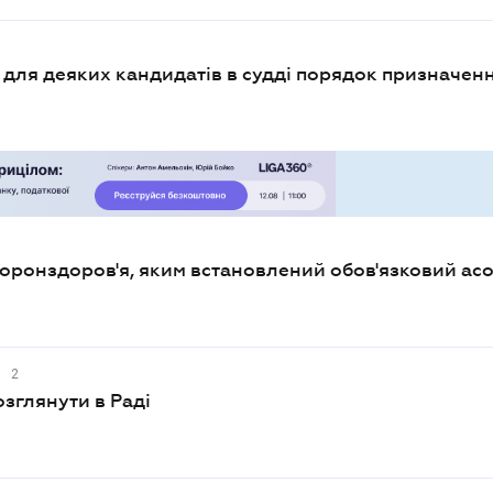
для деяких кандидатів в судді порядок призначен
хоронздоров'я, яким встановлений обов'язковий ас
2
зглянути в Раді