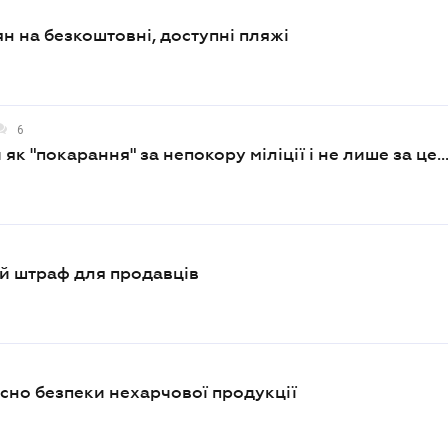
н на безкоштовні, доступні пляжі
6
к "покарання" за непокору міліції і не лише за це..
й штраф для продавців
сно безпеки нехарчової продукції