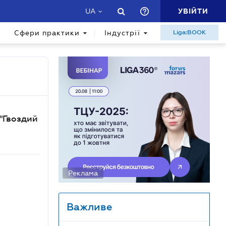
УВІЙТИ
UA
Сфери практики
Індустрії
Liga:BOOK
"Гвоздий
Реклама
Важливе