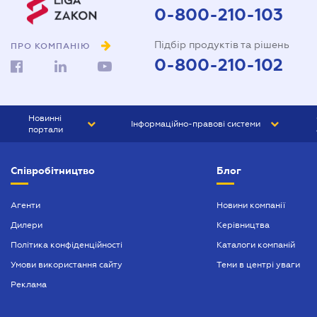
Довіреність на автомобіль
0-800-210-103
Довіреність на представлення
Підбір продуктів та рішень
інтересів в суді
ПРО КОМПАНІЮ
0-800-210-102
Довіреність на реєстрацію
юридичної особи
Довіреність на розпорядження
Новинні
Інформаційно-правові системи
майном
портали
Договір дарування квартири
ЮРЛІГА
Право України
Співробітництво
Блог
БІЗНЕС
ГРАНД
Договір купівлі-продажу
автомобіля
БУХГАЛТЕР.ua
ПРАЙМ
Агенти
Новини компанії
Договір купівлі-продажу
Дилери
Керівництва
БУХГАЛТЕР ПРОФ
будинку
Політика конфіденційності
Каталоги компаній
ЮРИСТ ПРОФ
Договір купівлі-продажу
Умови використання сайту
Теми в центрі уваги
квартири
ЮРИСТ
Реклама
Договір міни нерухомості
ПІДПРИЄМЕЦЬ