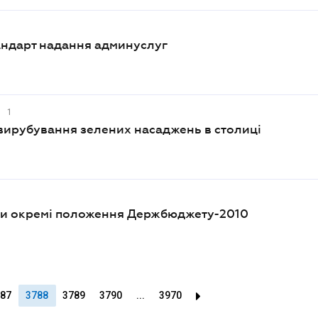
андарт надання админуслуг
1
 вирубування зелених насаджень в столиці
ми окремі положення Держбюджету-2010
87
3788
3789
3790
...
3970