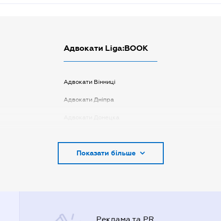
Адвокати Liga:BOOK
Адвокати Вінниці
Адвокати Дніпра
Адвокати Донецка
Адвокати Запоріжжя
Показати більше
Адвокати Києва
Адвокати Луцька
Адвокати Львова
Адвокати Одеси
Реклама та PR