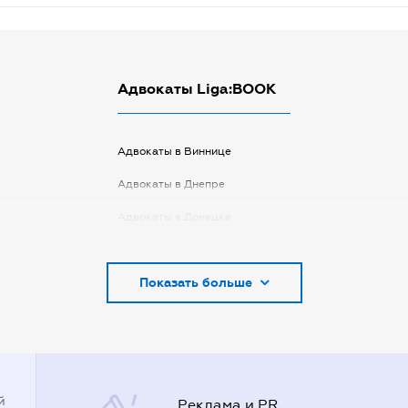
Адвокаты Liga:BOOK
Адвокаты в Виннице
Адвокаты в Днепре
Адвокаты в Донецке
Адвокаты в Запорожье
Показать больше
Адвокаты в Киеве
Адвокаты в Кривом Роге
Адвокаты в Луцке
Адвокаты в Одессе
й
Реклама и PR