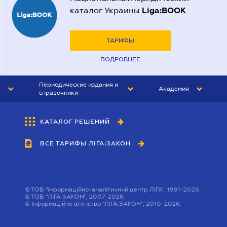
Liga:BOOK
каталог Украины
ТАРИФЫ
ПОДРОБНЕЕ
Периодические издания и
Академия
справочники
ЮРИСТ&ЗАКОН
АКАДЕМИЯ ЛІГА:ЗАКОН
КАТАЛОГ РЕШЕНИЙ
БУХГАЛТЕР&ЗАКОН
ВСЕ ТАРИФЫ ЛІГА:ЗАКОН
ВЕСТНИК МСФО
ИНТЕРБУХ
ЛИЧНЫЙ ЭКСПЕРТ
©
ТОВ "інформаційно-аналітичний центр ЛІГА", 1991-2026.
©
ТОВ "ЛІГА ЗАКОН", 2007-2026.
©
Інформаційне агенство "ЛІГА:ЗАКОН", 2010-2026.