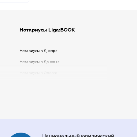
Нотариусы Liga:BOOK
Нотариусы в Днепре
Нотариусы в Донецке
Нотариусы в Одессе
Нотариусы в Запорожье
Нотариусы в Киеве
Нотариусы в Полтаве
Нотариусы в Харькове
Нотариусы в Херсоне
Национальный юридический