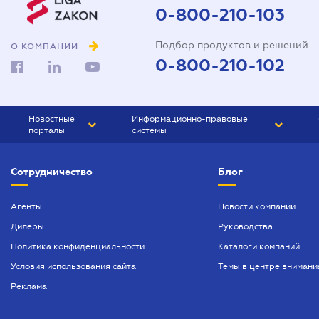
Доверенность на автомобиль
0-800-210-103
Доверенность на
Подбор продуктов и решений
представление интересов в
О КОМПАНИИ
суде
0-800-210-102
Доверенность на
распоряжение имуществом
Новостные
Информационно-правовые
Доверенность на регистрацию
порталы
системы
юридического лица
ЮРЛИГА
Право Украины
Договор аренды квартиры
Сотрудничество
Блог
БИЗНЕС
ГРАНД
Договор займа
БУХГАЛТЕР.ua
ПРАЙМ
Агенты
Новости компании
Договор купли-продажи
Дилеры
Руководства
БУХГАЛТЕР ПРОФ
автомобиля
Политика конфиденциальности
Каталоги компаний
ЮРИСТ ПРОФ
Договор купли-продажи дома
Условия использования сайта
Темы в центре внимани
ЮРИСТ
Договор купли-продажи
Реклама
квартиры
ПІДПРИЄМЕЦЬ