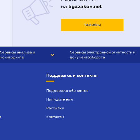
Адвокаты в Полтаве
ligazakon.net
на
Адвокаты в Харькове
Адвокаты во Львове
ТАРИФЫ
Сервисы анализа и
Сервисы электронной отчетности и
мониторинга
документооборота
CONTR AGENT
Liga:REPORT
Поддержка и контакты
SMS-МАЯК
VERDICTUM
Поддержка абонентов
Напишите нам
SEMANTRUM
Рассылки
SMS-МАЯК ИПОТЕКА
я
Контакты