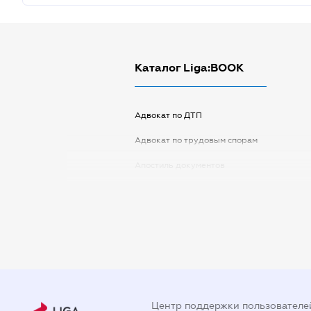
Каталог Liga:BOOK
Адвокат по ДТП
Адвокат по трудовым спорам
Апостиль документов
Арбитражный управляющий
Аудитор
Виписка з ЕДР
Государственная регистрация
Дарственная на квартиру
Центр поддержки пользователе