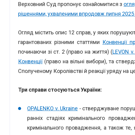
Верховний Суд пропонує ознайомитися з
огля
рішеннями, ухваленими впродовж липня 2025
Огляд містить опис 12 справ, у яких порушу
гарантованих різними статтями
Конвенції п
починаючи зі ст. 2 (право на життя) (
LEVON v. 
Конвенції
(право на вільні вибори), та ствер
Сполученому Королівстві й реакції уряду на це
Три справи стосуються України:
OPALENKO v. Ukraine
- стверджуване поруше
ранніх стадіях кримінального провадже
кримінального провадження, а також те, 