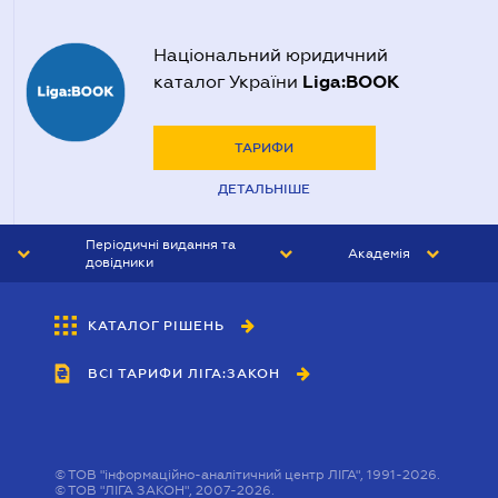
Нотаріуси Херсона
Національний юридичний
Liga:BOOK
каталог України
ТАРИФИ
ДЕТАЛЬНІШЕ
Періодичні видання та
Академія
довідники
ЮРИСТ&ЗАКОН
АКАДЕМІЯ ЛІГА:ЗАКОН
КАТАЛОГ РІШЕНЬ
БУХГАЛТЕР&ЗАКОН
ВСІ ТАРИФИ ЛІГА:ЗАКОН
ВІСНИК МСФЗ
ІНТЕРБУХ
ОСОБИСТИЙ ЕКСПЕРТ
©
ТОВ "інформаційно-аналітичний центр ЛІГА", 1991-2026.
©
ТОВ "ЛІГА ЗАКОН", 2007-2026.