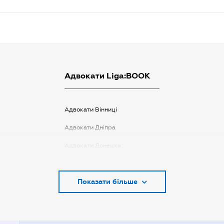
Адвокати Liga:BOOK
Адвокати Вінниці
Адвокати Дніпра
Адвокати Донецка
Адвокати Запоріжжя
Показати більше
Адвокати Києва
Адвокати Луцька
Адвокати Львова