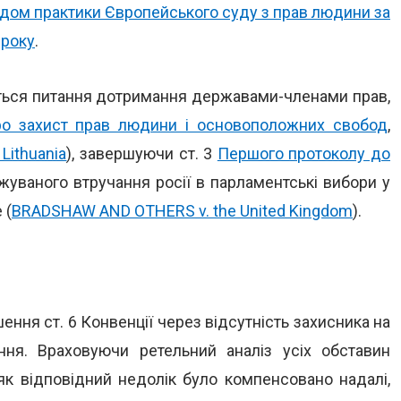
дом практики Європейського суду з прав людини за
 року
.
ються питання дотримання державами-членами прав,
ро захист прав людини і основоположних свобод
,
Lithuania
), завершуючи ст. 3
Першого протоколу до
джуваного втручання росії в парламентські вибори у
 (
BRADSHAW AND OTHERS v. the United Kingdom
).
ння ст. 6 Конвенції через відсутність захисника на
ння. Враховуючи ретельний аналіз усіх обставин
як відповідний недолік було компенсовано надалі,