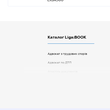
Каталог Liga:BOOK
Адвокат з трудових спорів
Адвокат по ДТП
Апостіль документів
Арбітражний керуючий
Аудитор
Витяг з ЄДР
Державна реєстрація