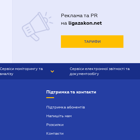
Адвокати Одеси
Реклама та PR
Адвокати Полтави
ligazakon.net
на
Адвокати Харькова
Адвокаты Кривого Рогу
ТАРИФИ
Сервіси моніторингу та
Сервіси електронної звітності та
аналізу
документообігу
CONTR AGENT
Liga:REPORT
Підтримка та контакти
SMS-МАЯК
VERDICTUM
Підтримка абонентів
Напишіть нам
SEMANTRUM
Розсилки
SMS-МАЯК ІПОТЕКА
Контакти