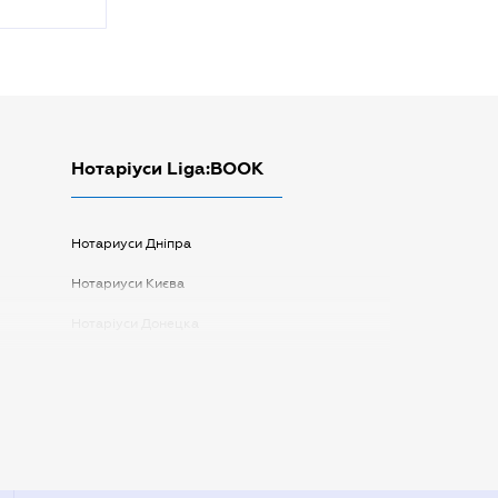
Нотаріуси Liga:BOOK
Нотариуси Дніпра
Нотариуси Києва
Нотаріуси Донецка
Нотаріуси Запоріжжя
Нотаріуси Одеси
Нотаріуси Полтави
Нотаріуси Харкова