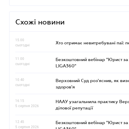
Схожі новини
15.00
Хто отримає невитребувані паї: 
сьогодні
11.00
Безкоштовний вебінар "Юрист за 
сьогодні
LIGA360"
10.40
Верховний Суд роз'яснив, як ви
сьогодні
здоров'я
16.15
НААУ узагальнила практику Верхов
5 серпня 2026
ділової репутації
12.45
Безкоштовний вебінар "Юрист за 
5 серпня 2026
LIGA360"