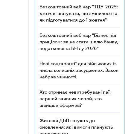
Безкоштовний вебінар "ТЦУ-2025:
хто має звітувати, що змінилося та
як підготуватися до 1 жовтня"
Безкоштовний вебінар "Бізнес під
прицілом: як не стати ціллю банку,
податкової та БЕБ у 2026"
Нові соцгарантії для військових із
числа колишніх засуджених: Закон
набрав чинності
Хто отримає невитребувані паї:
перший заявник чи той, хто
швидше оформив?
Житлові ДБН готують до
оновлення: які вимоги планують
переглянути