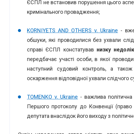
ЄСПЛ не встановив порушення цього аспект
кримінального провадження;
KORNIYETS AND OTHERS v. Ukraine
- вже
обшуки, які проводилися без ухвали слі
справі ЄСПЛ констатував
низку недолік
передбачає участі особи, в якої проводи
наступний судовий контроль, а також
оскарження відповідної ухвали слідчого с
TOMENKO v. Ukraine
- важлива політична 
Першого протоколу до Конвенції (право
депутата внаслідок його виходу з політично