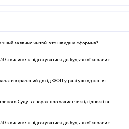
перший заявник чи той, хто швидше оформив?
30 хвилин: як підготуватися до будь-якої справи з
значати втрачений дохід ФОП у разі ушкодження
ного Суду в спорах про захист честі, гідності та
30 хвилин: як підготуватися до будь-якої справи з