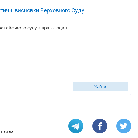
актичні висновки Верховного Суду
Опубліковано огляд практики Європейського суду з прав людини за липень 2025 року
увійти
х новин