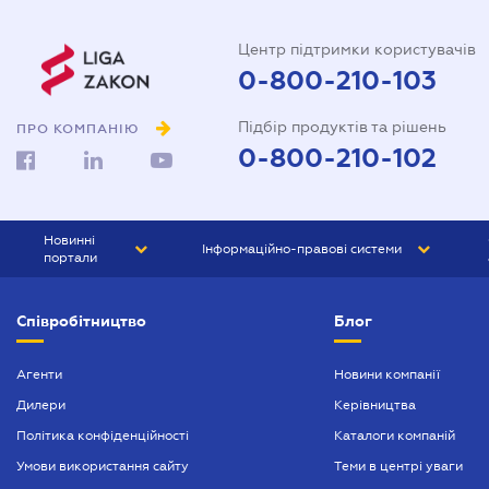
Довідка про сімейний стан
Центр підтримки користувачів
Довіреність на автомобіль
0-800-210-103
Довіреність на представлення
Підбір продуктів та рішень
інтересів в суді
ПРО КОМПАНІЮ
0-800-210-102
Довіреність на реєстрацію
юридичної особи
Довіреність на розпорядження
Новинні
Інформаційно-правові системи
майном
портали
Договір дарування квартири
ЮРЛІГА
Право України
Співробітництво
Блог
БІЗНЕС
ГРАНД
Договір купівлі-продажу
автомобіля
БУХГАЛТЕР.ua
ПРАЙМ
Агенти
Новини компанії
Договір купівлі-продажу
Дилери
Керівництва
БУХГАЛТЕР ПРОФ
будинку
Політика конфіденційності
Каталоги компаній
ЮРИСТ ПРОФ
Договір купівлі-продажу
Умови використання сайту
Теми в центрі уваги
квартири
ЮРИСТ