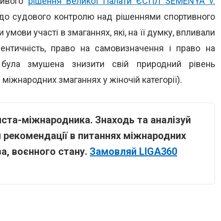
ливого
рішення Великої Палати ЄСПЛ SEMENYA v.
одо судового контролю над рішеннями спортивного
умови участі в змаганнях, які, на її думку, впливали
 ідентичність, право на самовизначення і право на
а була змушена знизити свій природний рівень
 міжнародних змаганнях у жіночій категорії).
иста-міжнародника. Знаходь та аналізуй
 рекомендації в питаннях міжнародних
а, воєнного стану.
Замовляй LIGA360