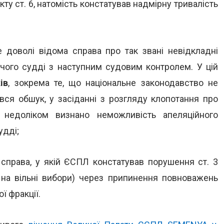
у ст. 6, натомість констатував надмірну тривалість
 доволі відома справа про так звані невідкладні
дчого судді з наступним судовим контролем. У цій
ів
, зокрема те, що національне законодавство не
вся обшук, у засіданні з розгляду клопотання про
 недоліком визнано неможливість апеляційного
удді;
справа, у якій ЄСПЛ констатував порушення ст. 3
 на вільні вибори) через припинення повноважень
ї фракції.