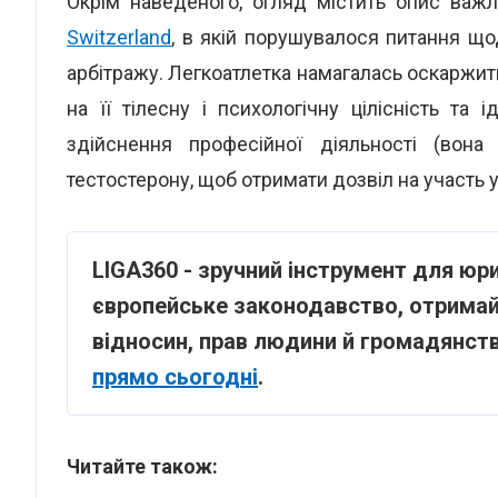
Окрім наведеного, огляд містить опис важ
Switzerland
, в якій порушувалося питання щ
арбітражу. Легкоатлетка намагалась оскаржити 
на її тілесну і психологічну цілісність та
здійснення професійної діяльності (вон
тестостерону, щоб отримати дозвіл на участь у
LIGA360 - зручний інструмент для юр
європейське законодавство, отримай
відносин, прав людини й громадянств
прямо сьогодні
.
Читайте також: