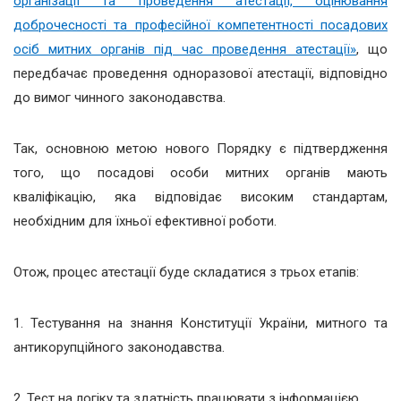
організації та проведення атестації, оцінювання
доброчесності та професійної компетентності посадових
осіб митних органів під час проведення атестації»
, що
передбачає проведення одноразової атестації, відповідно
до вимог чинного законодавства.
Так, основною метою нового Порядку є підтвердження
того, що посадові особи митних органів мають
кваліфікацію, яка відповідає високим стандартам,
необхідним для їхньої ефективної роботи.
Отож, процес атестації буде складатися з трьох етапів:
1. Тестування на знання Конституції України, митного та
антикорупційного законодавства.
2. Тест на логіку та здатність працювати з інформацією.