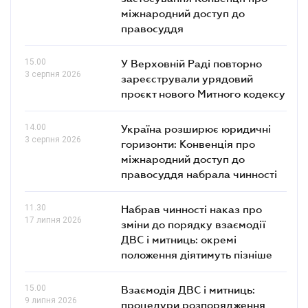
міжнародний доступ до
правосуддя
15.00
У Верховній Раді повторно
3 серпня 2026
зареєстрували урядовий
проєкт нового Митного кодексу
14.00
Україна розширює юридичні
3 серпня 2026
горизонти: Конвенція про
міжнародний доступ до
правосуддя набрала чинності
11.30
Набрав чинності наказ про
17 липня 2026
зміни до порядку взаємодії
ДВС і митниць: окремі
положення діятимуть пізніше
15.00
Взаємодія ДВС і митниць:
9 липня 2026
процедури розпорядження