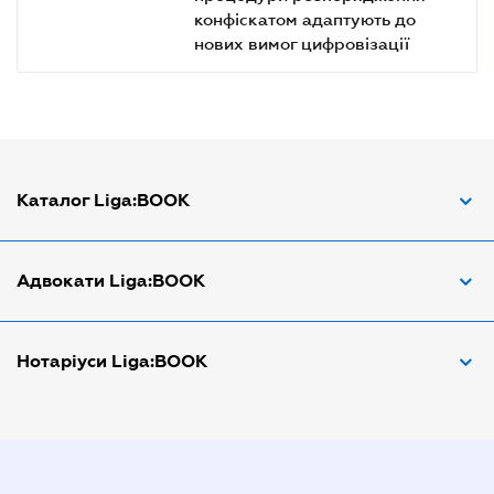
конфіскатом адаптують до
нових вимог цифровізації
Каталог Liga:BOOK
Адвокат з трудових спорів
Адвокати Liga:BOOK
Адвокат по ДТП
Апостіль документів
Адвокати Вінниці
Нотаріуси Liga:BOOK
Арбітражний керуючий
Адвокати Дніпра
Аудитор
Адвокати Донецка
Нотариуси Дніпра
Витяг з ЄДР
Адвокати Запоріжжя
Нотариуси Києва
Державна реєстрація
Адвокати Києва
Нотаріуси Донецка