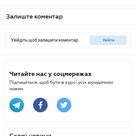
Залиште коментар
Увійдіть щоб залишити коментар
увійти
Kryvobochekvitaly@gmail.com (google)
13.32, 24 Червня 2025
Премія в 30% від посадового окладу 8000 грн, ви
серйозно?
Читайте нас у соцмережах
Підпишіться, щоб бути в курсі усіх юридичних
новин