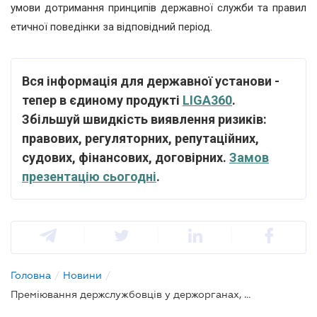
умови дотримання принципів державної служби та правил
етичної поведінки за відповідний період.
Вся інформація для державної установи -
тепер в єдиному продукті
LIGA360
.
Збільшуй швидкість виявлення ризиків:
правових, регуляторних, репутаційних,
судових, фінансових, договірних.
Замов
презентацію сьогодні
.
Головна
/
Новини
/
Преміювання держслужбовців у держорганах, що провели класифікацію посад: діє Типове положення