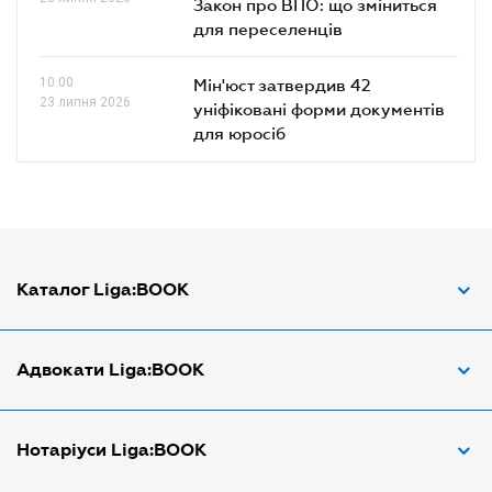
29 липня 2026
розвитку: НАДС оновило
правила професійного
навчання держслужбовців
10.40
З 22 жовтня запрацює новий
23 липня 2026
Закон про ВПО: що зміниться
для переселенців
10.00
Мін'юст затвердив 42
23 липня 2026
уніфіковані форми документів
для юросіб
Каталог Liga:BOOK
Адвокат з трудових спорів