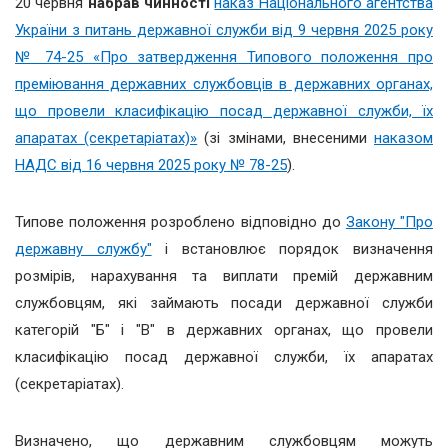
20 червня
набрав чинності
наказ Національного агентства
України з питань державної служби від 9 червня 2025 року
№ 74-25 «Про затвердження Типового положення про
преміювання державних службовців в державних органах,
що провели класифікацію посад державної служби, їх
апаратах (секретаріатах)»
(зі змінами, внесеними
наказом
НАДС від 16 червня 2025 року № 78-25
).
Типове положення розроблено відповідно до
Закону "Про
державну службу"
і встановлює порядок визначення
розмірів, нарахування та виплати премій державним
службовцям, які займають посади державної служби
категорій "Б" і "В" в державних органах, що провели
класифікацію посад державної служби, їх апаратах
(секретаріатах).
Визначено, що державним службовцям можуть