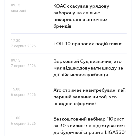
09.15
КОАС скасував урядову
сьогодні
заборону на спільне
використання аптечних
брендів
17.30
ТОП-10 правових подій тижня
7 серпня 2026
09.15
Верховний Суд визначив, хто
7 серпня 2026
має відшкодовувати шкоду за
дії військовослужбовця
15.00
Хто отримає невитребувані паї:
6 серпня 2026
перший заявник чи той, хто
швидше оформив?
11.00
Безкоштовний вебінар "Юрист
6 серпня 2026
за 30 хвилин: як підготуватися
до будь-якої справи з LIGA360"