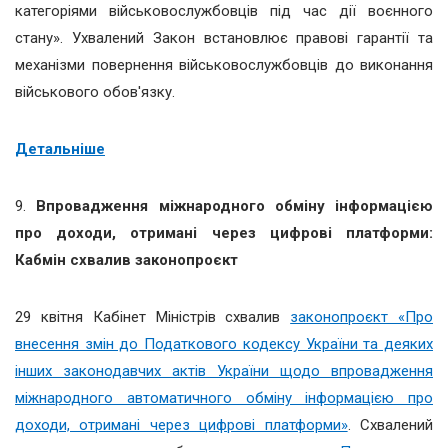
категоріями військовослужбовців під час дії воєнного
стану». Ухвалений Закон встановлює правові гарантії та
механізми повернення військовослужбовців до виконання
військового обов'язку.
Детальніше
9.
Впровадження міжнародного обміну інформацією
про доходи, отримані через цифрові платформи:
Кабмін схвалив законопроєкт
29 квітня Кабінет Міністрів схвалив
законопроєкт «Про
внесення змін до Податкового кодексу України та деяких
інших законодавчих актів України щодо впровадження
міжнародного автоматичного обміну інформацією про
доходи, отримані через цифрові платформи»
.
Схвалений