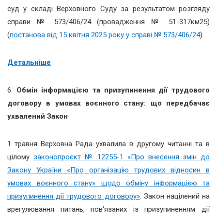
суд у складі Верховного Суду за результатом розгляду
справи № 573/406/24 (провадження № 51-317км25)
(
постанова від 15 квітня 2025 року у справі № 573/406/24
).
Детальніше
6.
Обмін інформацією та призупинення дії трудового
договору в умовах воєнного стану: що передбачає
ухвалений Закон
1 травня Верховна Рада ухвалила в другому читанні та в
цілому
законопроєкт № 12255-1 «Про внесення змін до
Закону України «Про організацію трудових відносин в
умовах воєнного стану» щодо обміну інформацією та
призупинення дії трудового договору»
.
Закон націлений на
врегулювання питань, пов'язаних із призупиненням дії