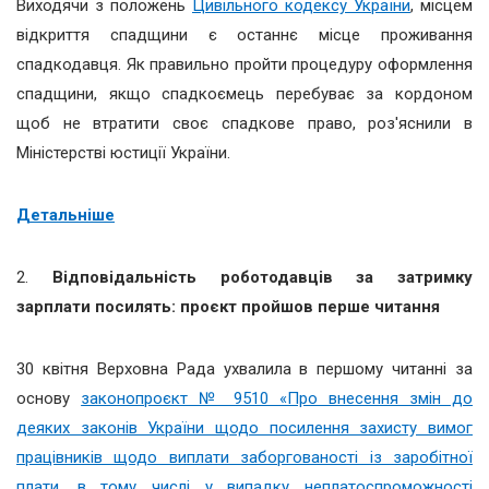
Виходячи з положень
Цивільного кодексу України
, місцем
відкриття спадщини є останнє місце проживання
спадкодавця.
Як правильно пройти процедуру оформлення
спадщини, якщо спадкоємець перебуває за кордоном
щоб не втратити своє спадкове право, роз'яснили в
Міністерстві юстиції України.
Детальніше
2.
Відповідальність роботодавців за затримку
зарплати посилять: проєкт пройшов перше читання
30 квітня Верховна Рада ухвалила в першому читанні за
основу
законопроєкт № 9510 «Про внесення змін до
деяких законів України щодо посилення захисту вимог
працівників щодо виплати заборгованості із заробітної
плати, в тому числі у випадку неплатоспроможності