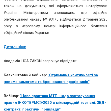
також на документах, які оформляються нотаріусами
України.
Міністерством анонсовано, що офіційне
опублікування наказу № 931/5 відбудеться 2 травня 2025
року в черговому номері інформаційного бюлетеня
«Офіційний вісник України».
Детальніше
Академія LIGA:ZAKON запрошує відвідати:
Безкоштовний вебінар:
"Отримання критичності за
новими вимогами та бронювання працівників"
Вебінар:
"Нова практика МТП щодо застосування
правил ІНКОТЕРМС®2020 в міжнародній торгівлі. ЗЕД-
контракт: практичні приклади"