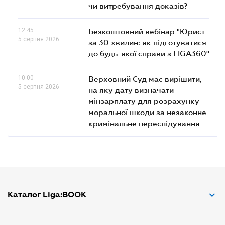
чи витребування доказів?
12.45
Безкоштовний вебінар "Юрист
5 серпня 2026
за 30 хвилин: як підготуватися
до будь-якої справи з LIGA360"
10.00
Верховний Суд має вирішити,
5 серпня 2026
на яку дату визначати
мінзарплату для розрахунку
моральної шкоди за незаконне
кримінальне переслідування
Каталог Liga:BOOK
Адвокат з трудових спорів