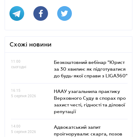
Схожі новини
11.00
Безкоштовний вебінар "Юрист
сьогодні
за 30 хвилин: як підготуватися
до будь-якої справи з LIGA360"
16.15
НААУ узагальнила практику
5 серпня 2026
Верховного Суду в спорах про
захист честі, гідності та ділової
репутації
14.00
Адвокатський запит
5 серпня 2026
проігнорували: скарга, позов