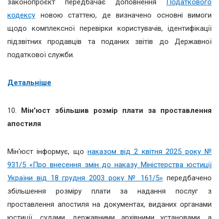
законопроєкт передбачає доповнення
Податкового
кодексу
новою статтею, де визначено основні вимоги
щодо комплексної перевірки користувачів, ідентифікації
підзвітних продавців та поданих звітів до Державної
податкової служби.
Детальніше
10.
Мін'юст збільшив розмір плати за проставлення
апостиля
Мін'юст інформує, що
наказом від 2 квітня 2025 року №
931/5 «Про внесення змін до наказу Міністерства юстиції
України від 18 грудня 2003 року № 161/5»
передбачено
збільшення розміру плати за надання послуг з
проставлення апостиля на документах, виданих органами
юстиції, судами, державними архівними установами, а