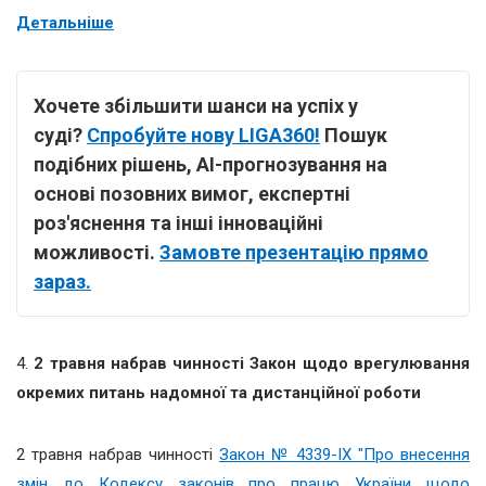
Детальніше
Хочете збільшити шанси на успіх у
суді?
Спробуйте нову LIGA360!
Пошук
подібних рішень, АІ-прогнозування на
основі позовних вимог, експертні
роз'яснення та інші інноваційні
можливості.
Замовте презентацію прямо
зараз.
4.
2 травня набрав чинності Закон щодо врегулювання
окремих питань надомної та дистанційної роботи
2 травня набрав чинності
Закон № 4339-IX "Про внесення
змін до Кодексу законів про працю України щодо