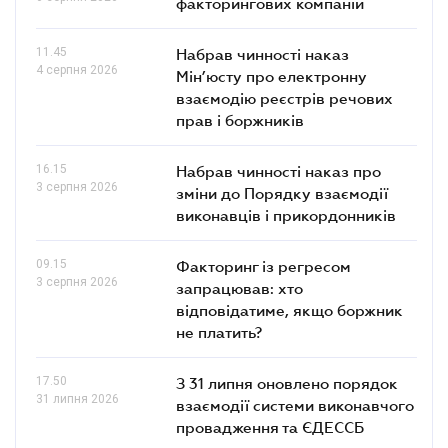
факторингових компаній
11.45
Набрав чинності наказ
4 серпня 2026
Мін’юсту про електронну
взаємодію реєстрів речових
прав і боржників
16.15
Набрав чинності наказ про
3 серпня 2026
зміни до Порядку взаємодії
виконавців і прикордонників
09.15
Факторинг із регресом
3 серпня 2026
запрацював: хто
відповідатиме, якщо боржник
не платить?
17.50
З 31 липня оновлено порядок
31 липня 2026
взаємодії системи виконавчого
провадження та ЄДЕССБ