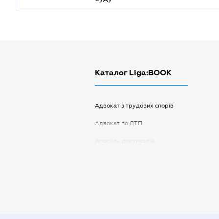
Каталог Liga:BOOK
Адвокат з трудових спорів
Адвокат по ДТП
Апостіль документів
Арбітражний керуючий
Аудитор
Витяг з ЄДР
Державна реєстрація