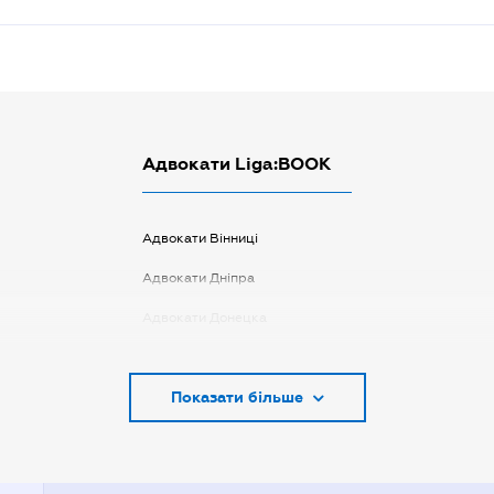
Адвокати Liga:BOOK
Адвокати Вінниці
Адвокати Дніпра
Адвокати Донецка
Адвокати Запоріжжя
Показати більше
Адвокати Києва
Адвокати Луцька
Адвокати Львова