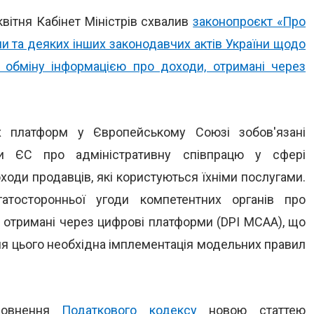
квітня Кабінет Міністрів схвалив
законопроєкт «Про
и та деяких інших законодавчих актів України щодо
обміну інформацією про доходи, отримані через
х платформ у Європейському Союзі зобов'язані
и ЄС про адміністративну співпрацю у сфері
оходи продавців, які користуються їхніми послугами.
атосторонньої угоди компетентних органів про
 отримані через цифрові платформи (DPI MCAA), що
Для цього необхідна імплементація модельних правил
оповнення
Податкового кодексу
новою статтею