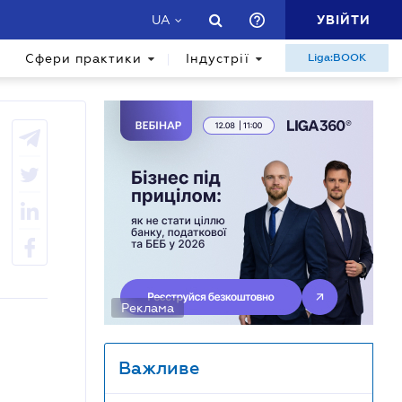
УВІЙТИ
UA
Сфери практики
Індустрії
Liga:BOOK
Реклама
Важливе