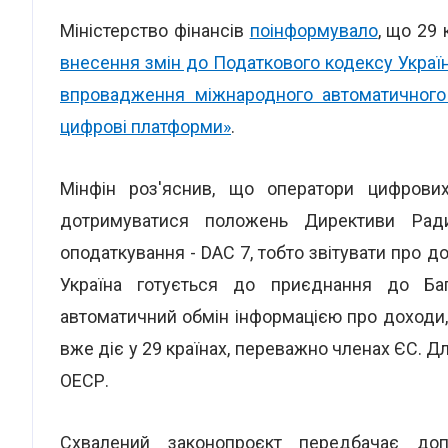
Міністерство фінансів
поінформувало
, що 29 
внесення змін до Податкового кодексу Україн
впровадження міжнародного автоматичного 
цифрові платформи»
.
Мінфін роз'яснив, що оператори цифрови
дотримуватися положень Директиви Рад
оподаткування - DAC 7, тобто звітувати про д
Україна готується до приєднання до Баг
автоматичний обмін інформацією про доходи,
вже діє у 29 країнах, переважно членах ЄС. 
ОЕСР.
Схвалений законопроєкт передбачає д