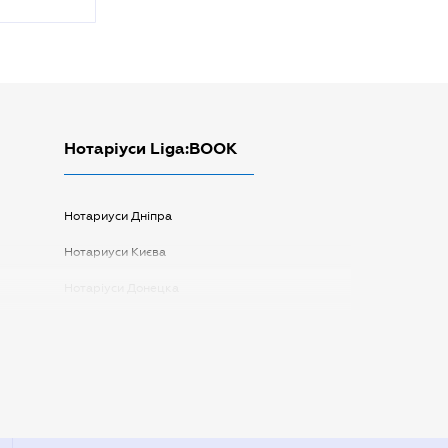
Нотаріуси Liga:BOOK
Нотариуси Дніпра
Нотариуси Києва
Нотаріуси Донецка
Нотаріуси Запоріжжя
Нотаріуси Одеси
Нотаріуси Полтави
Нотаріуси Харкова