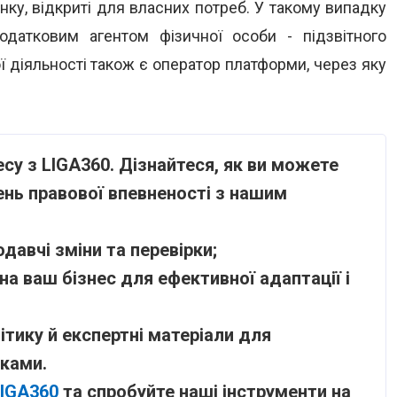
нку, відкриті для власних потреб. У такому випадку
датковим агентом фізичної особи - підзвітного
ї діяльності також є оператор платформи, через яку
су з LIGA360. Дізнайтеся, як ви можете
ень правової впевненості з нашим
давчі зміни та перевірки;
на ваш бізнес для ефективної адаптації і
ітику й експертні матеріали для
иками.
LIGA360
та спробуйте наші інструменти на