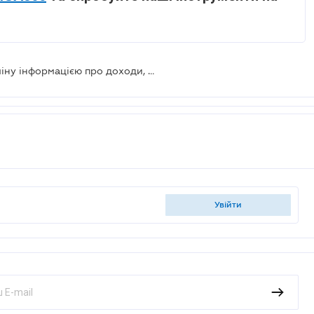
Впровадження міжнародного обміну інформацією про доходи, отримані через цифрові платформи: Кабмін схвалив законопроєкт
увійти