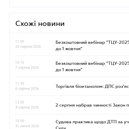
Схожі новини
11.00
Безкоштовний вебінар "ТЦУ-2025: 
20 серпня 2026
до 1 жовтня"
16.15
Безкоштовний вебінар "ТЦУ-2025: 
7 серпня 2026
до 1 жовтня"
11.30
Торгівля біоетанолом: ДПС роз'я
6 серпня 2026
12.50
2 серпня набрав чинності Закон 
4 серпня 2026
15.00
Судова практика щодо ДТП за уч
31 липня 2026
Суду