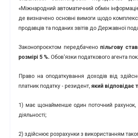
«Міжнародний автоматичний обмін інформаціє
де визначено основні вимоги щодо комплексно
продавців та поданих звітів до Державної под
Законопроєктом передбачено
пільгову ста
розмірі 5 %.
Обов'язки податкового агента по
Право на оподаткування доходів від здійсн
платник податку - резидент,
який відповідає 
1) має щонайменше один поточний рахунок, в
діяльності;
2) здійснює розрахунки з використанням таког