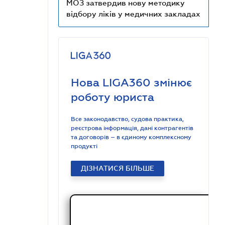
МОЗ затвердив нову методику
відбору ліків у медичних закладах
Нова LIGA360 змінює
роботу юриста
Все законодавство, судова практика,
реєстрова інформація, дані контрагентів
та договорів – в єдиному комплексному
продукті
ДІЗНАТИСЯ БІЛЬШЕ