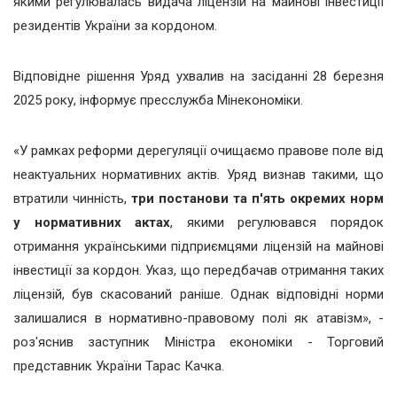
якими регулювалась видача ліцензій на майнові інвестиції
резидентів України за кордоном.
Відповідне рішення Уряд ухвалив на засіданні 28 березня
2025 року, інформує пресслужба Мінекономіки.
«У рамках реформи дерегуляції очищаємо правове поле від
неактуальних нормативних актів. Уряд визнав такими, що
втратили чинність,
три постанови та п'ять окремих норм
у нормативних актах
, якими регулювався порядок
отримання українськими підприємцями ліцензій на майнові
інвестиції за кордон. Указ, що передбачав отримання таких
ліцензій, був скасований раніше. Однак відповідні норми
залишалися в нормативно-правовому полі як атавізм», -
роз'яснив заступник Міністра економіки - Торговий
представник України Тарас Качка.