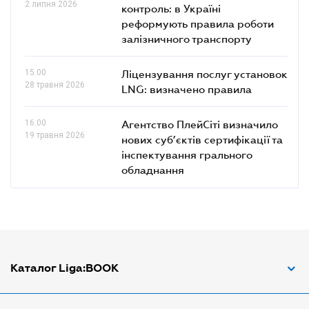
2 липня 2026
контроль: в Україні
реформують правила роботи
залізничного транспорту
15.00
Ліцензування послуг установок
28 травня 2026
LNG: визначено правила
16.00
Агентство ПлейСіті визначило
19 травня 2026
нових суб’єктів сертифікації та
інспектування грального
обладнання
Каталог Liga:BOOK
Адвокат з трудових спорів