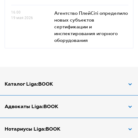
16.00
Агентство ПлейСіті определило
19 мая 2026
новых субъектов
сертификации и
инспектирования игорного
оборудования
Каталог Liga:BOOK
Адвокат по ДТП
Адвокаты Liga:BOOK
Адвокат по трудовым спорам
Апостиль документов
Адвокаты в Виннице
Нотариусы Liga:BOOK
Арбитражный управляющий
Адвокаты в Днепре