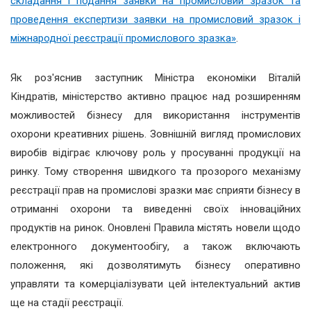
складання і подання заявки на промисловий зразок та
проведення експертизи заявки на промисловий зразок і
міжнародної реєстрації промислового зразка»
.
Як роз'яснив заступник Міністра економіки Віталій
Кіндратів, міністерство активно працює над розширенням
можливостей бізнесу для використання інструментів
охорони креативних рішень. Зовнішній вигляд промислових
виробів відіграє ключову роль у просуванні продукції на
ринку. Тому створення швидкого та прозорого механізму
реєстрації прав на промислові зразки має сприяти бізнесу в
отриманні охорони та виведенні своїх інноваційних
продуктів на ринок. Оновлені Правила містять новели щодо
електронного документообігу, а також включають
положення, які дозволятимуть бізнесу оперативно
управляти та комерціалізувати цей інтелектуальний актив
ще на стадії реєстрації.