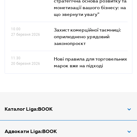
стратегічна основа розвитку та
монетизації вашого бізнесу: на
що звернути увагу"
10.00
Захист комерційної таємниці:
27 березня 2026
оприлюднено урядовий
законопроєкт
11.30
Нові правила для торговельних
20 березня 2026
марок вже на підході
Каталог Liga:BOOK
Адвокат з трудових спорів
Адвокати Liga:BOOK
Адвокат по ДТП