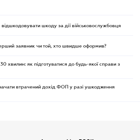
є відшкодовувати шкоду за дії військовослужбовця
перший заявник чи той, хто швидше оформив?
30 хвилин: як підготуватися до будь-якої справи з
значати втрачений дохід ФОП у разі ушкодження