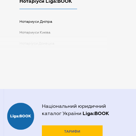
Нотаріуси Liga:BOOK
Нотариуси Дніпра
Нотариуси Києва
Нотаріуси Донецка
Нотаріуси Запоріжжя
Нотаріуси Одеси
Нотаріуси Полтави
Нотаріуси Харкова
Нотаріуси Херсона
Національний юридичний
Liga:BOOK
каталог України
ТАРИФИ