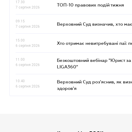
17.30
ТОП-10 правових подій тижня
7 серпня 2026
09.15
Верховний Суд визначив, хто ма
7 серпня 2026
15.00
Хто отримає невитребувані паї: 
6 серпня 2026
11.00
Безкоштовний вебінар "Юрист за 
6 серпня 2026
LIGA360"
10.40
Верховний Суд роз'яснив, як ви
6 серпня 2026
здоров'я