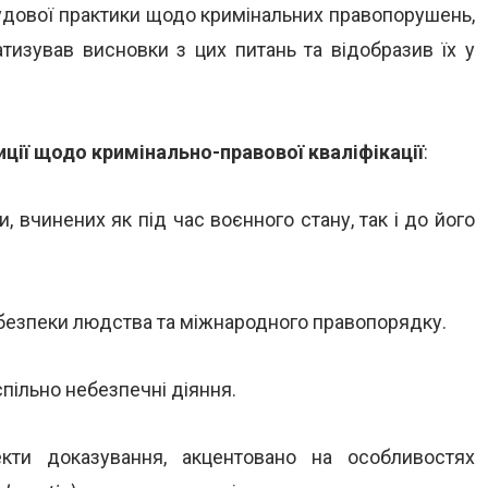
удової практики щодо кримінальних правопорушень,
тизував висновки з цих питань та відобразив їх у
иції щодо кримінально-правової кваліфікації
:
, вчинених як під час воєнного стану, так і до його
безпеки людства та міжнародного правопорядку.
спільно небезпечні діяння.
кти доказування, акцентовано на особливостях