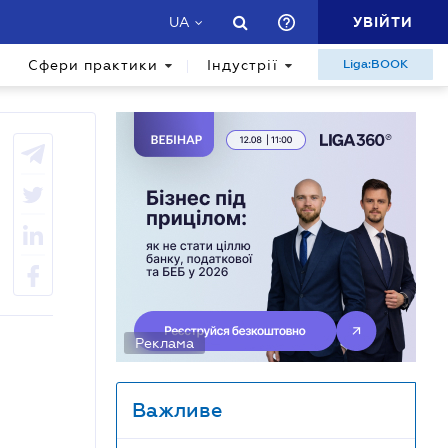
УВІЙТИ
UA
Сфери практики
Індустрії
Liga:BOOK
Реклама
Важливе