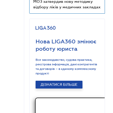
МОЗ затвердив нову методику
відбору ліків у медичних закладах
Нова LIGA360 змінює
роботу юриста
Все законодавство, судова практика,
реєстрова інформація, дані контрагентів
та договорів – в єдиному комплексному
продукті
ДІЗНАТИСЯ БІЛЬШЕ