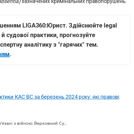
absentia)
зазначених кримінальних правопорушень.
ішенням LIGA360:Юрист. Здійснюйте legal
 й судової практики, прогнозуйте
спертну аналітику з "гарячих" тем.
ням
.
тики КАС ВС за березень 2024 року: які правові
Кримінальні правопорушення, пов’язані з війною: Верховний Суд опублікував огляд судової практики