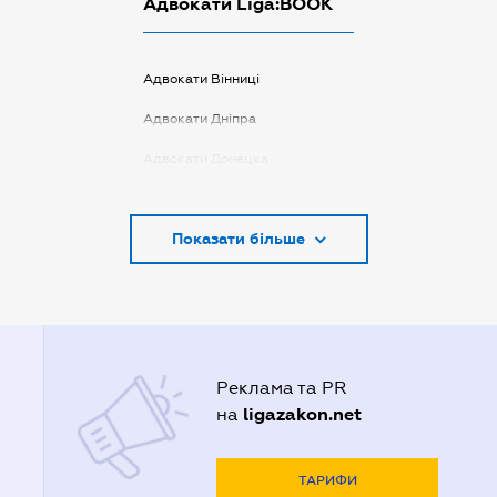
Адвокати Liga:BOOK
Адвокати Вінниці
Адвокати Дніпра
Адвокати Донецка
Адвокати Запоріжжя
Показати більше
Адвокати Києва
Адвокати Луцька
Адвокати Львова
Адвокати Одеси
Реклама та PR
Адвокати Полтави
ligazakon.net
на
Адвокати Харькова
Адвокаты Кривого Рогу
ТАРИФИ