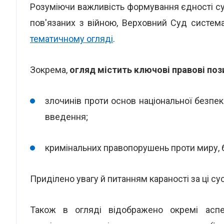
Розуміючи важливість формування єдності с
пов'язаних з війною, Верховний Суд система
тематичному огляді
.
Зокрема,
огляд містить ключові правові поз
злочинів проти основ національної безпеки
введення;
кримінальних правопорушень проти миру, 
Приділено увагу й питанням караності за ці су
Також в огляді відображено окремі аспе