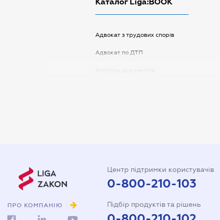
Каталог Liga:BOOK
Адвокат з трудових спорів
Адвокат по ДТП
Апостіль документів
Арбітражний керуючий
Аудитор
Витяг з ЄДР
Державна реєстрація
Довідка про сімейний стан
Центр підтримки користувачів
Довіреність на автомобіль
0-800-210-103
Довіреність на представлення
Підбір продуктів та рішень
інтересів в суді
ПРО КОМПАНІЮ
0-800-210-102